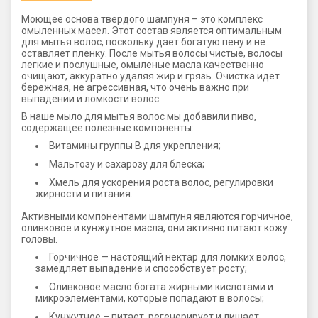
Моющее основа твердого шампуня – это комплекс
омыленных масел. Этот состав является оптимальным
для мытья волос, поскольку дает богатую пену и не
оставляет пленку. После мытья волосы чистые, волосы
легкие и послушные, омыленые масла качественно
очищают, аккуратно удаляя жир и грязь. Очистка идет
бережная, не агрессивная, что очень важно при
выпадении и ломкости волос.
В наше мыло для мытья волос мы добавили пиво,
содержащее полезные компоненты:
Витамины группы В для укрепления;
Мальтозу и сахарозу для блеска;
Хмель для ускорения роста волос, регулировки
жирности и питания.
Активными компонентами шампуня являются горчичное,
оливковое и кунжутное масла, они активно питают кожу
головы.
Горчичное — настоящий нектар для ломких волос,
замедляет выпадение и способствует росту;
Оливковое масло богата жирными кислотами и
микроэлементами, которые попадают в волосы;
Кунжутное – питает, регенерирует и лишает