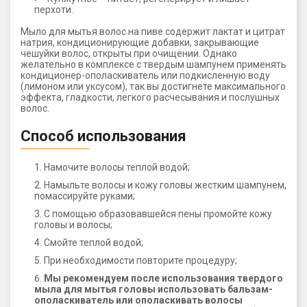
перхоти.
Мыло для мытья волос на пиве содержит лактат и цитрат
натрия, кондиционирующие добавки, закрывающие
чешуйки волос, открыты при очищении. Однако
желательно в комплексе с твердым шампунем применять
кондиционер-ополаскиватель или подкисленную воду
(лимоном или уксусом), так вы достигнете максимального
эффекта, гладкости, легкого расчесывания и послушных
волос.
Способ использования
Намочите волосы теплой водой;
Намыльте волосы и кожу головы жестким шампунем,
помассируйте руками;
С помощью образовавшейся пены промойте кожу
головы и волосы;
Смойте теплой водой;
При необходимости повторите процедуру;
Мы рекомендуем после использования твердого
мыла для мытья головы использовать бальзам-
ополаскиватель или ополаскивать волосы