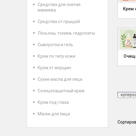
Средства для снятия
Крем 
макияжа
Средства от прыщей
Лосьоны, тоники, гидролаты
Сыворотка и гель
Крем по типу кожи
Очищ
Крем от морщин
Сухие масла для лица
Солнцезащитный крем
куперо
Крем под глаза
Сыворо
Маски для лица
Сортиров