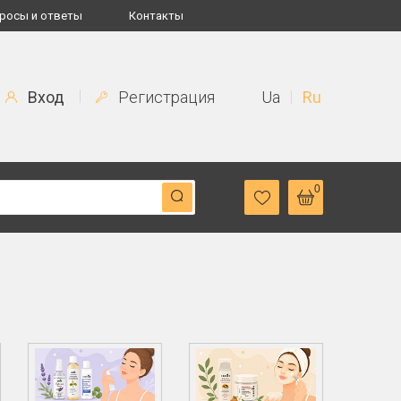
росы и ответы
Контакты
Вход
Регистрация
Ua
Ru
0