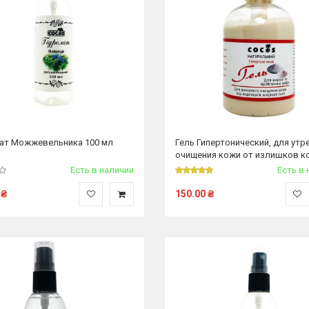
ат Можжевельника 100 мл
Гель Гипертонический, для утр
очищения кожи от излишков к
сала и очищения пор 350 гр
Есть в наличии
Есть в 
₴
150.00
₴