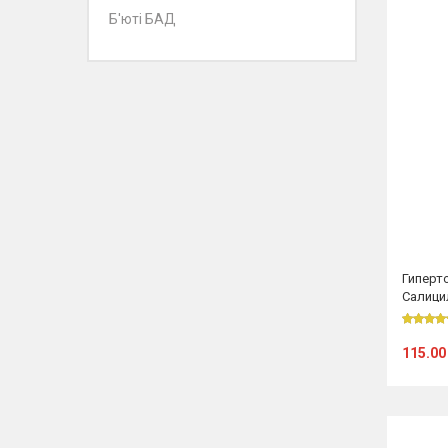
Б'юті БАД
Гиперт
Салици
115.00