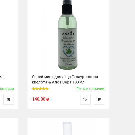
мл
Спрей-мист для лица Гилауроновая
кислота & Алоэ Вера 100 мл
наличии
Есть в наличии
140.00
₴