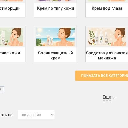
от морщин
Крем по типу кожи
Крем под глаза
ение кожи
Солнцезащитный
Средства для снятия
крем
макияжа
ПОКАЗАТЬ ВСЕ КАТЕГОР
з
Еще
тка и гель
ать по: