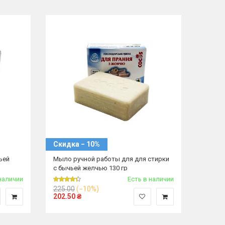
Скидка − 10%
ьей
Мыло ручной работы для для стирки
с бычьей желчью 130 гр
наличии
Есть в наличии
225.00
(−10%)
202.50
₴