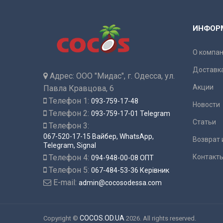
ИНФОР
О компа
Доставка
Адрес:
ООО "Мидас", г. Одесса, ул.
Акции
Павла Кравцова, 6
Телефон 1:
093-759-17-48
Новости
Телефон 2:
093-759-17-01 Telegram
Статьи
Телефон 3:
067-520-17-15 Вайбер, WhatsApp,
Возврат 
Telegram, Signal
Телефон 4:
Контакт
094-948-00-08 ОПТ
Телефон 5:
067-484-53-36 Керівник
E-mail:
admin@cocosodessa.com
COCOS.OD.UA
Copyright ©
2026. All rights reserved.