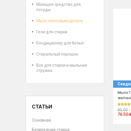
Моющее средство для
посуды
Мыло пятновыводитель
Гели для стирки
Кондиционер для белья
Стиральный порошок
Все для стирки и мыльная
стружка
Скидк
Мыло П
желчью
СТАТЬИ
85.00
(
76.50
Основная
Безвредная стирка