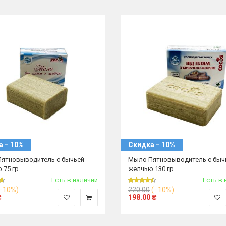
а − 10%
Скидка − 10%
ятновыводитель с бычьей
Мыло Пятновыводитель с быч
 75 гр
желчью 130 гр
Есть в наличии
Есть в 
−10%)
220.00
(−10%)
₴
198.00
₴