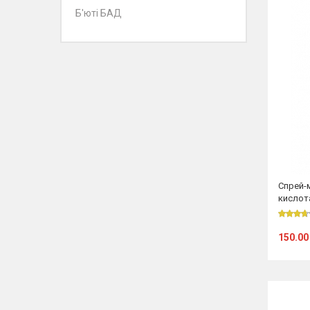
Б'юті БАД
Спрей-
кислот
150.00