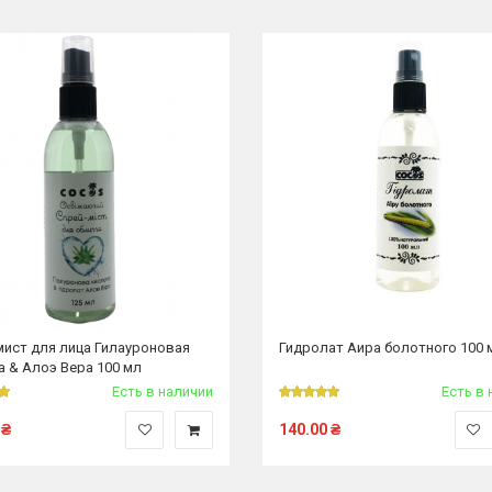
мист для лица Гилауроновая
Гидролат Аира болотного 100 
а & Алоэ Вера 100 мл
Есть в наличии
Есть в 
₴
140.00
₴