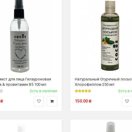
мист для лица Гилауроновая
Натуральный Огуречный лосьо
а & провитамин В5 100 мл
Хлорофиллом 250 мл
Есть в наличии
Есть в 
₴
150.00
₴