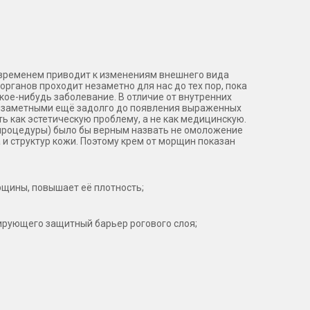
 временем приводит к изменениям внешнего вида
рганов проходит незаметно для нас до тех пор, пока
какое-нибудь заболевание. В отличие от внутренних
ся заметными ещё задолго до появления выраженных
 как эстетическую проблему, а не как медицинскую.
 процедуры) было бы верным назвать не омоложение
а и структур кожи. Поэтому крем от морщин показан
щины, повышает её плотность;
ирующего защитный барьер рогового слоя;