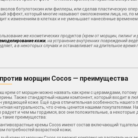
 вколов ботулотоксин или филлеры, или сделав пластическую опе
ый эффект, который многие называют омоложением лица, но, по м
дит к изменениям в клетках и не уменьшает нанесённые времене
ользование же косметических продуктов (крем от морщин, пилинг и
ремоделирование кожи
, на устранение внутренних повреждений ведёт
дляет, а в некоторых случаях и останавливает на длительное время п
 против морщин Cocos — преимущества
ш крем от морщин можно назвать как крем с церамидами, потому
ерины. Также стандартный нашим компонент, который входит в лю
н увядающей коже. Ещё одна отличительная особенность нашего п
нтная натуральность, что очень ценится нашими покупателями. На
о радует и чем мы гордимся, все они положительные, а некоторые
 такие преимущества:
 антивозрастные кремы Cocos имеют состав включающий тщатель
том потребностей возрастной кожи;
дый крем от морщин Cocos содержит комплекс из растительных э