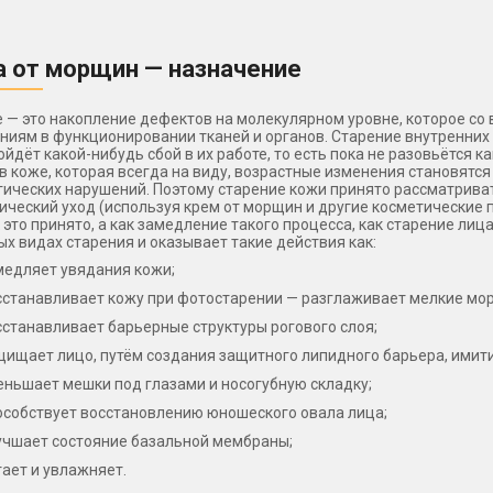
 от морщин — назначение
 — это накопление дефектов на молекулярном уровне, которое со
ниям в функционировании тканей и органов. Старение внутренних о
ойдёт какой-нибудь сбой в их работе, то есть пока не разовьётся 
 в коже, которая всегда на виду, возрастные изменения становят
ических нарушений. Поэтому старение кожи принято рассматривать
ический уход (используя крем от морщин и другие косметические
к это принято, а как замедление такого процесса, как старение лиц
ых видах старения и оказывает такие действия как:
медляет увядания кожи;
сстанавливает кожу при фотостарении — разглаживает мелкие мор
станавливает барьерные структуры рогового слоя;
щищает лицо, путём создания защитного липидного барьера, имит
еньшает мешки под глазами и носогубную складку;
особствует восстановлению юношеского овала лица;
учшает состояние базальной мембраны;
тает и увлажняет.