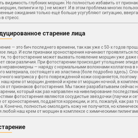
ь видимость глубоких морщин. Но полностью избавить от признак
 морщин, пилинги и пр.) не может. И в этом проблема многих польз
енные ожидания только ещё больше усугубляют ситуацию, ввергая
 в стресс.
дуцированное старение лица
ение — это бич последнего времени, так как уже с 50-х годов про
лое лицо. И если признаки хроностарения начинают проявляться п
-ти, то фотостарение может вызвать появление морщин уже даже в 3
ет свои различия. При фотостарении происходит утолщение эпиде
 неравномерны — наряду с нормальными волокнами коллагена в 
го материала, состоящего из эластина (боле подробно здесь). Сп
чного матрикса у фото повреждённой кожи сохраняется, поэтому 
 наш крем от морщин дневной и крем от морщин ночной, в комплек
ся от признаков фотостарения. Мы также разрабатываем сейчас 
тарении, который как раз направлен на нивелирование последств
стями фотостарения являются сосудистые звёздочки (паучки и сет
е от хроностарения, поддаётся коррекции, и это, пожалуй, как раз
а. Конечно, полностью омолодить кожу не получится, но клиничес
 любой наш крем от морщин в комплексе с химическими пилингами
старение