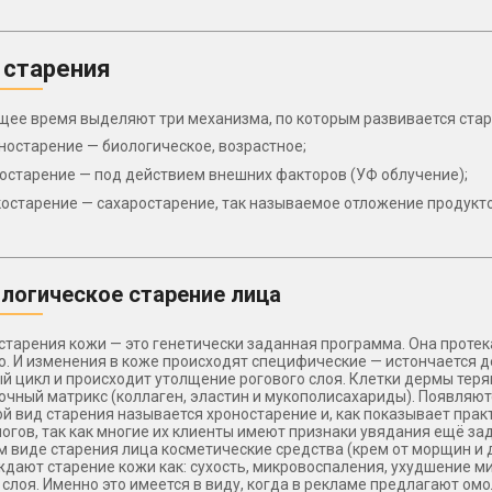
 старения
щее время выделяют три механизма, по которым развивается стар
ностарение — биологическое, возрастное;
остарение — под действием внешних факторов (УФ облучение);
костарение — сахаростарение, так называемое отложение продукт
логическое старение лица
старения кожи — это генетически заданная программа. Она проте
. И изменения в коже происходят специфические — истончается д
й цикл и происходит утолщение рогового слоя. Клетки дермы тер
чный матрикс (коллаген, эластин и мукополисахариды). Появляют
кой вид старения называется хроностарение и, как показывает прак
огов, так как многие их клиенты имеют признаки увядания ещё зад
м виде старения лица косметические средства (крем от морщин и д
дают старение кожи как: сухость, микровоспаления, ухудшение м
 слоя. Именно это имеется в виду, когда в рекламе предлагают о