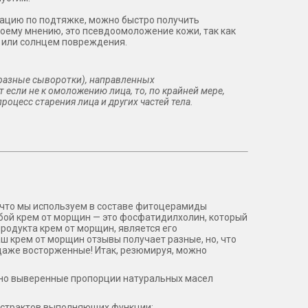
рацию по подтяжке, можно быстро получить
оему мнению, это псевдоомоложение кожи, так как
м или солнцем повреждения.
 разные сыворотки), направленных
 если не к омоложению лица, то, по крайней мере,
роцесс старения лица и других частей тела.
 что мы используем в составе фитоцерамиды
бой крем от морщин — это фосфатидилхолин, который
родукта крем от морщин, является его
ш крем от морщин отзывы получает разные, но, что
 даже восторженные! Итак, резюмируя, можно
но выверенные пропорции натуральных масел
кстрактов выполняющих функции: