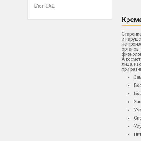
Б'юті БАД
Крема
Старение
и наруше
не произ
органов,
физиолог
А космет
лица, ка
при разн
За
Во
Вос
За
Ум
Сп
Ул
Пи