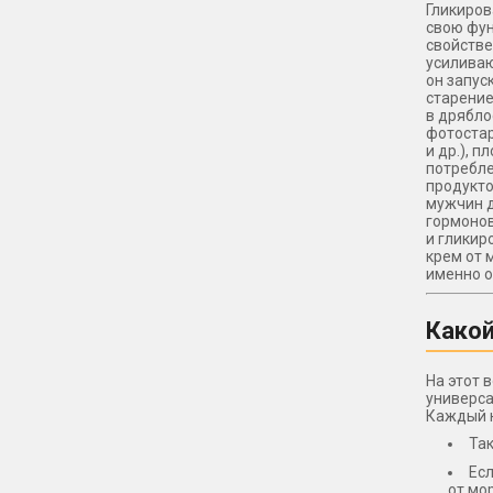
Гликиров
свою фун
свойстве
усиливаю
он запус
старение
в дрябло
фотостар
и др.), 
потребле
продукто
мужчин д
гормонов
и гликир
крем от 
именно о
Какой
На этот 
универса
Каждый н
Так
Есл
от мо