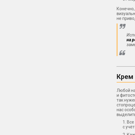
Конечно,
визуальн
не приво
Исп
на 
заме
Крем
Любой на
и фитост
так нуже
стопроце
нас особ
выделить
Все
с учё
Каж