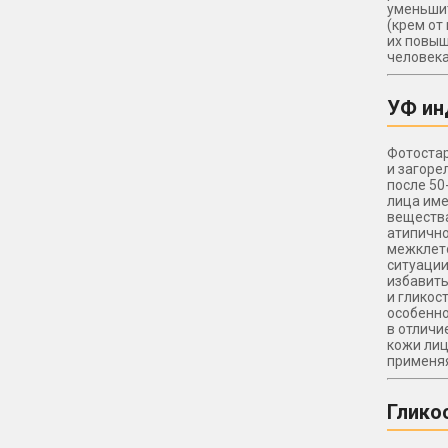
уменьшит
(крем от
их повыш
человека
УФ ин
Фотостар
и загоре
после 50
лица име
вещества
атипично
межклето
ситуации
избавить
и гликос
особенно
в отличи
кожи лиц
применяя
Глико