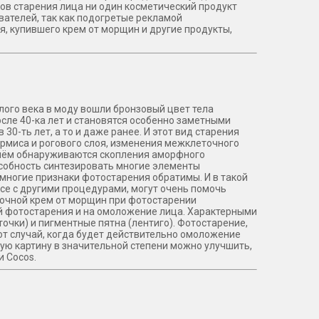
ов старения лица ни один косметический продукт
ователей, так как подогретые рекламой
, купившего крем от морщин и другие продукты,
шлого века в моду вошли бронзовый цвет тела
осле 40-ка лет и становятся особенно заметными
0-ть лет, а то и даже ранее. И этот вид старения
рмиса и рогового слоя, изменения межклеточного
нём обнаруживаются скопления аморфного
особность синтезировать многие элементы
многие признаки фотостарения обратимы. И в такой
се с другими процедурами, могут очень помочь
ночной крем от морщин при фотостарении
ий фотостарения и на омоложение лица. Характерными
очки) и пигментные пятна (лентиго). Фотостарение,
 тот случай, когда будет действительно омоложение
кую картину в значительной степени можно улучшить,
 Cocos.