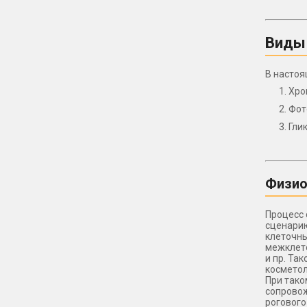
Виды
В настоя
Хро
Фот
Гли
Физио
Процесс 
сценарию
клеточны
межклето
и пр. Та
косметол
При тако
сопровож
рогового