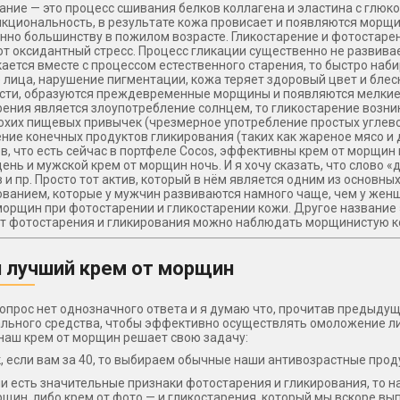
ание — это процесс сшивания белков коллагена и эластина с глюко
кциональность, в результате кожа провисает и появляются морщи
нно большинству в пожилом возрасте. Гликостарение и фотостарение
т оксидантный стресс. Процесс гликации существенно не развивает
кается вместе с процессом естественного старения, то быстро наб
 лица, нарушение пигментации, кожа теряет здоровый цвет и бле
сти, образуются преждевременные морщины и появляются мелкие к
ения является злоупотребление солнцем, то гликостарение возник
плохих пищевых привычек (чрезмерное употребление простых углев
ние конечных продуктов гликирования (таких как жареное мясо и д
в, что есть сейчас в портфеле Cocos, эффективны крем от морщин
ень и мужской крем от морщин ночь. И я хочу сказать, что слово 
 и пр. Просто тот актив, который в нём является одним из основны
ованием, которые у мужчин развиваются намного чаще, чем у женщ
морщин при фотостарении и гликостарении кожи. Другое название 
т фотостарения и гликирования можно наблюдать морщинистую кож
 лучший крем от морщин
вопрос нет однозначного ответа и я думаю что, прочитав предыдущ
льного средства, чтобы эффективно осуществлять омоложение ли
аш крем от морщин решает свою задачу:
, если вам за 40, то выбираем обычные наши антивозрастные прод
и есть значительные признаки фотостарения и гликирования, то 
рщин, либо крем от фото — и гликостарения, который мы вскоре вы