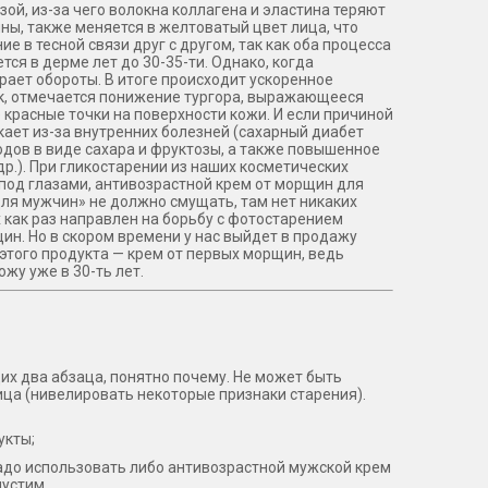
зой, из-за чего волокна коллагена и эластина теряют
ны, также меняется в желтоватый цвет лица, что
 в тесной связи друг с другом, так как оба процесса
ся в дерме лет до 30-35-ти. Однако, когда
ирает обороты. В итоге происходит ускоренное
ск, отмечается понижение тургора, выражающееся
расные точки на поверхности кожи. И если причиной
ает из-за внутренних болезней (сахарный диабет
одов в виде сахара и фруктозы, а также повышенное
р.). При гликостарении из наших косметических
 под глазами, антивозрастной крем от морщин для
«для мужчин» не должно смущать, там нет никаких
х как раз направлен на борьбу с фотостарением
ин. Но в скором времени у нас выйдет в продажу
этого продукта — крем от первых морщин, ведь
у уже в 30-ть лет.
их два абзаца, понятно почему. Не может быть
ца (нивелировать некоторые признаки старения).
укты;
надо использовать либо антивозрастной мужской крем
пустим.