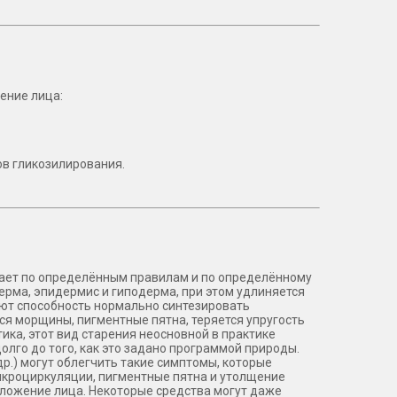
ение лица:
ов гликозилирования.
кает по определённым правилам и по определённому
ерма, эпидермис и гиподерма, при этом удлиняется
яют способность нормально синтезировать
ся морщины, пигментные пятна, теряется упругость
тика, этот вид старения неосновной в практике
олго до того, как это задано программой природы.
р.) могут облегчить такие симптомы, которые
икроциркуляции, пигментные пятна и утолщение
моложение лица. Некоторые средства могут даже