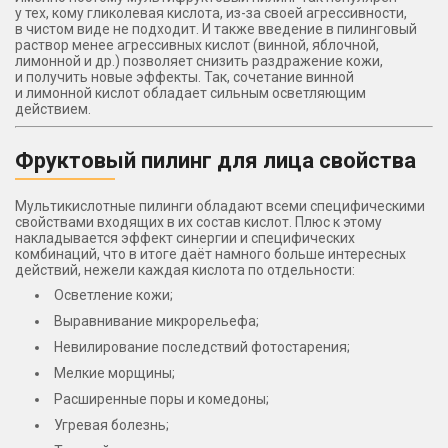
у тех, кому гликолевая кислота, из-за своей агрессивности,
в чистом виде не подходит. И также введение в пилинговый
раствор менее агрессивных кислот (винной, яблочной,
лимонной и др.) позволяет снизить раздражение кожи,
и получить новые эффекты. Так, сочетание винной
и лимонной кислот обладает сильным осветляющим
действием.
Фруктовый пилинг для лица свойства
Мультикислотные пилинги обладают всеми специфическими
свойствами входящих в их состав кислот. Плюс к этому
накладывается эффект синергии и специфических
комбинаций, что в итоге даёт намного больше интересных
действий, нежели каждая кислота по отдельности:
Осветление кожи;
Выравнивание микрорельефа;
Невилирование последствий фотостарения;
Мелкие морщины;
Расширенные поры и комедоны;
Угревая болезнь;