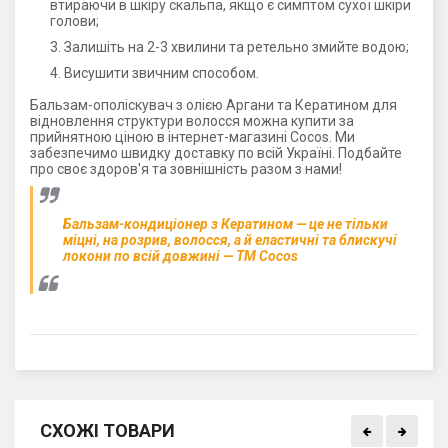
втираючи в шкіру скальпа, якщо є симптом сухої шкіри
голови;
Залишіть на 2-3 хвилини та ретельно змийте водою;
Висушити звичним способом.
Бальзам-ополіскувач з олією Аргани та Кератином для
відновлення структури волосся можна купити за
прийнятною ціною в інтернет-магазині Cocos. Ми
забезпечимо швидку доставку по всій Україні. Подбайте
про своє здоров'я та зовнішність разом з нами!
Бальзам-кондиціонер з Кератином — це не тільки
міцні, на розрив, волосся, а й еластичні та блискучі
локони по всій довжині — ТМ Cocos
СХОЖІ ТОВАРИ