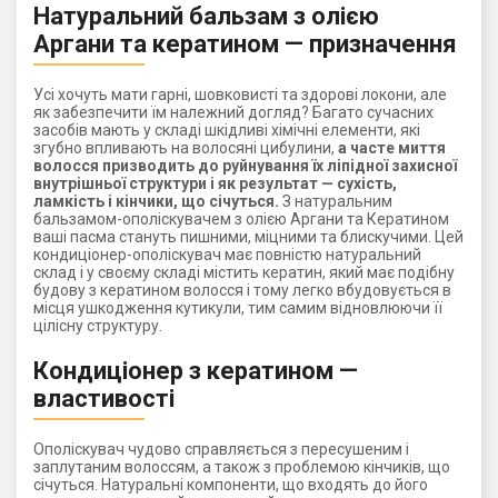
Натуральний бальзам з олією
Аргани та кератином — призначення
Усі хочуть мати гарні, шовковисті та здорові локони, але
як забезпечити їм належний догляд? Багато сучасних
засобів мають у складі шкідливі хімічні елементи, які
згубно впливають на волосяні цибулини,
а часте миття
волосся призводить до руйнування їх ліпідної захисної
внутрішньої структури і як результат — сухість,
ламкість і кінчики, що січуться.
З натуральним
бальзамом-ополіскувачем з олією Аргани та Кератином
ваші пасма стануть пишними, міцними та блискучими. Цей
кондиціонер-ополіскувач має повністю натуральний
склад і у своєму складі містить кератин, який має подібну
будову з кератином волосся і тому легко вбудовується в
місця ушкодження кутикули, тим самим відновлюючи її
цілісну структуру.
Кондиціонер з кератином —
властивості
Ополіскувач чудово справляється з пересушеним і
заплутаним волоссям, а також з проблемою кінчиків, що
січуться. Натуральні компоненти, що входять до його