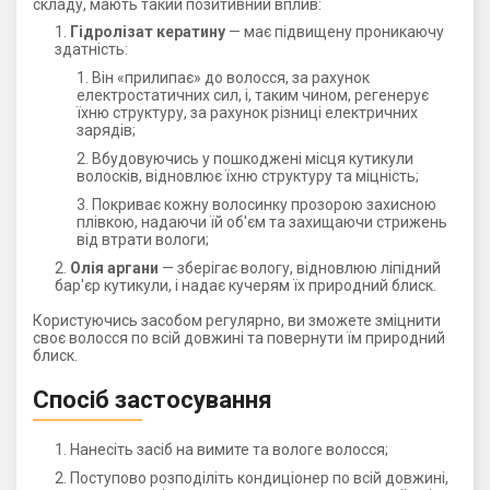
складу, мають такий позитивний вплив:
Гідролізат кератину
— має підвищену проникаючу
здатність:
Він «прилипає» до волосся, за рахунок
електростатичних сил, і, таким чином, регенерує
їхню структуру, за рахунок різниці електричних
зарядів;
Вбудовуючись у пошкоджені місця кутикули
волосків, відновлює їхню структуру та міцність;
Покриває кожну волосинку прозорою захисною
плівкою, надаючи їй об'єм та захищаючи стрижень
від втрати вологи;
Олія аргани
— зберігає вологу, відновлюю ліпідний
бар'єр кутикули, і надає кучерям їх природний блиск.
Користуючись засобом регулярно, ви зможете зміцнити
своє волосся по всій довжині та повернути їм природний
блиск.
Спосіб застосування
Нанесіть засіб на вимите та вологе волосся;
Поступово розподіліть кондиціонер по всій довжині,