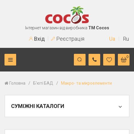
Інтернет магазин від виробника
TM Cocos
Вхід
Реєстрація
Ua
Ru
0
/
/
Головна
Б'юті БАД
Макро- та мікроелементи
СУМІЖНІ КАТАЛОГИ