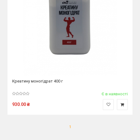
Креатину моногідрат 400 г
Є в наявності
930.00
₴
1