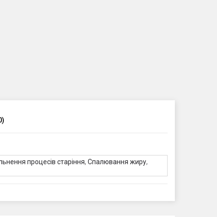
0)
льнення процесів старіння
,
Спалювання жиру
,