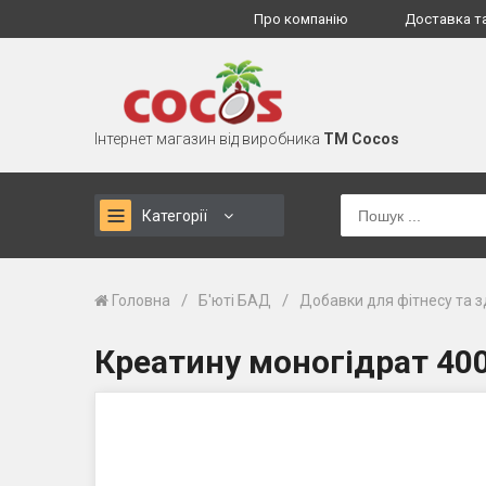
Про компанію
Доставка т
Інтернет магазин від виробника
TM Cocos
Категорії
/
/
Головна
Б'юті БАД
Добавки для фітнесу та з
Креатину моногідрат 400