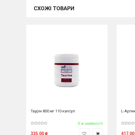
СХОЖІ ТОВАРИ
ВСАА +
Таурін 800 мг 110 капсул
L-Аргин
гр —
явності
Є в наявності
335.00
₴
417.00