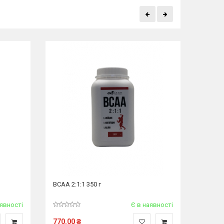
ВСАА 2:1:1 350 г
Перед
Глутам
смак з
аявності
Є в наявності
770.00
₴
600.0