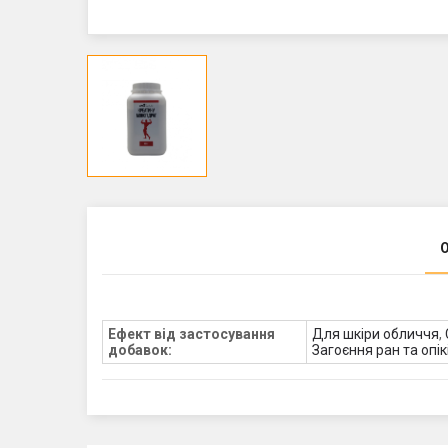
Ефект від застосування
Для шкіри обличчя
,
добавок:
Загоєння ран та опік