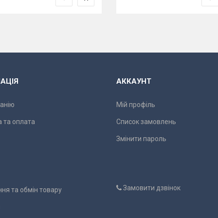
АЦІЯ
АККАУНТ
анію
Мій профіль
 та оплата
Список замовлень
Змінити пароль
Замовити дзвінок
ня та обмін товару
и