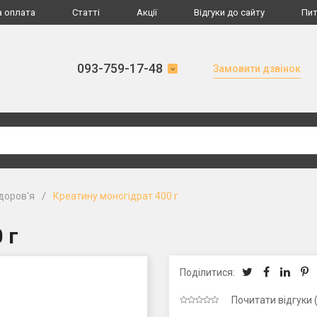
а оплата
Статті
Акції
Відгуки до сайту
Пит
093-759-17-48
Замовити дзвінок
/
доров'я
Креатину моногідрат 400 г
 г
Поділитися:
Почитати відгуки 