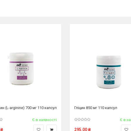
ин (L-arginine) 700 мг 110 капсул
Гліцин 850 мг 110 капсул
Є в наявності
Є в н
₴
295.00
₴