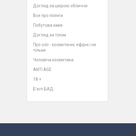
Догляд за шкірою обличчя
Все про пілінги
Побутова хімія
Догляд за тілом
Про олії - косметичні, ефірні і не
тільки
Чоловіча косметика
ANTI AGE
18 +
Б'юті БАД