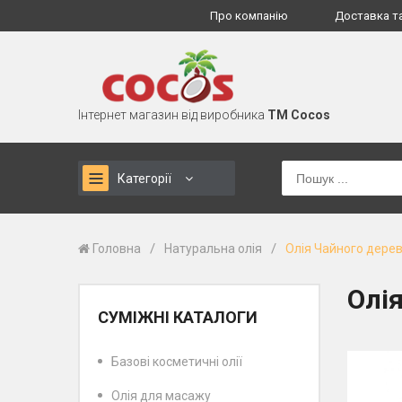
Про компанію
Доставка т
Інтернет магазин від виробника
TM Cocos
Категорії
/
/
Головна
Натуральна олія
Олія Чайного дере
Олі
СУМІЖНІ КАТАЛОГИ
Базові косметичні олії
Олія для масажу