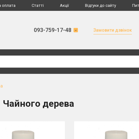
а оплата
Статті
Акції
Відгуки до сайту
Пит
093-759-17-48
Замовити дзвінок
ва
я Чайного дерева