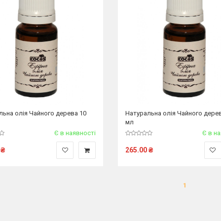
льна олія Чайного дерева 10
Натуральна олія Чайного дере
мл
Є в наявності
Є в н
₴
265.00
₴
1