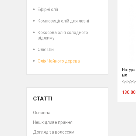
Ефірні олії
Композиції олій для лазні
Кокосова олія холодного
віджиму
Олія Ши
Олія Чайного дерева
Натура
мл
130.00
СТАТТІ
Основна
Нешкідливе прання
Догляд за волоссям