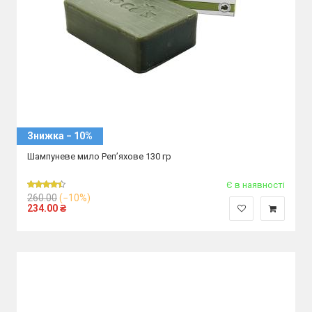
Знижка − 10%
Шампуневе мило Реп’яхове 130 гр
Є в наявності
260.00
(−10%)
234.00
₴