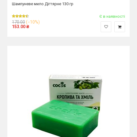
Шампуневе мило Дігтярне 130 гр
Є в наявності
170.00
(−10%)
153.00
₴