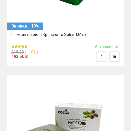
Знижка − 10%
Шампуневе мило Кропива та Хміль 130 гр
Є в наявності
215.00
(−10%)
193.50
₴