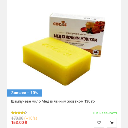
Знижка − 10%
Шампуневе мило Мед із яєчним жовтком 130 гр
Є в наявності
170.00
(−10%)
153.00
₴