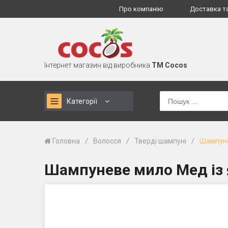
Про компанію
Доставка т
Інтернет магазин від виробника
TM Cocos
Категорії
/
/
/
Головна
Волосся
Тверді шампуні
Шампуне
Шампуневе мило Мед із 