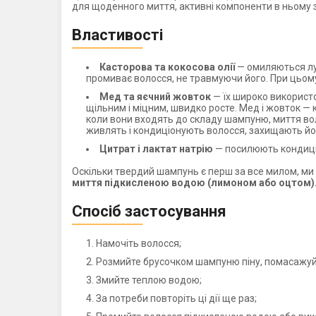
для щоденного миття, активні компоненти в ньому 
Властивості
Касторова та кокосова олії
— омиляються лу
промиває волосся, не травмуючи його. При цьому 
Мед та яєчний жовток
— їх широко використо
щільним і міцним, швидко росте. Мед і жовток — 
коли вони входять до складу шампуню, миття вол
живлять і кондиціонують волосся, захищають йо
Цитрат і лактат натрію
— посилюють кондиціо
Оскільки твердий шампунь є перш за все милом, м
миття підкисленою водою (лимоном або оцтом)
Спосіб застосування
Намочіть волосся;
Розмийте брусочком шампуню піну, помасажуйт
Змийте теплою водою;
За потреби повторіть ці дії ще раз;