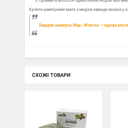
Промийте волосся підкисленою водою або вик
Купити шампуневе мило з медом завжди можна у наш
Твердий шампунь Мед і Жовток — чудова альте
СХОЖІ ТОВАРИ