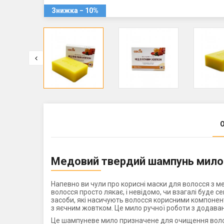
Знижка − 10%
Медовий твердий шампунь мило
Напевно ви чули про корисні маски для волосся з ме
волосся просто лякає, і невідомо, чи взагалі буде с
засоби, які насичують волосся корисними компонент
з яєчним жовтком. Це мило ручної роботи з додаван
Це шампуневе мило призначене для очищення волосс