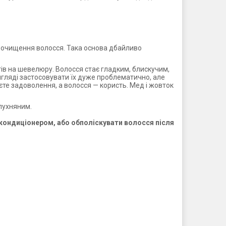
 очищення волосся. Така основа дбайливо
ів на шевелюру. Волосся стає гладким, блискучим,
вигляді застосовувати їх дуже проблематично, але
те задоволення, а волосся — користь. Мед і жовток
лухняним.
кондиціонером, або обполіскувати волосся після