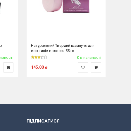
гр
Натуральний Твердий шампунь для
Тверди
всіх типів волосся 55 гр
антижо
аявності
Є в наявності
145.00
₴
150.0
ПІДПИСАТИСЯ