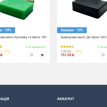
а − 10%
Знижка − 10%
еве мило Кропива та Хміль 130
Шампуневе мило Дігтярне 130 
Є в наявності
Є в н
(−10%)
170.00
(−10%)
₴
153.00
₴
АЦІЯ
АККАУНТ