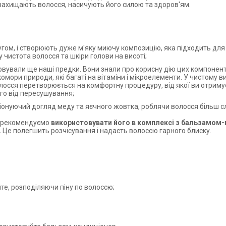
захищають волосся, насичують його силою та здоров'ям.
гом, і створюють дуже м'яку миючу композицію, яка підходить для
чистота волосся та шкіри голови на висоті;
вували ще наші предки. Вони знали про корисну дію цих компонент
комори природи, які багаті на вітаміни і мікроелементи. У чистому 
осся перетворюється на комфортну процедуру, від якої ви отримує
го від пересушування;
нуючий догляд меду та яєчного жовтка, роблячи волосся більш с
и рекомендуємо
використовувати його в комплексі з бальзамом-
.
Це полегшить розчісування і надасть волоссю гарного блиску.
е, розподіляючи піну по волоссю;