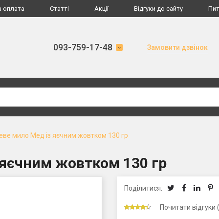
а оплата
Статті
Акції
Відгуки до сайту
Пит
093-759-17-48
Замовити дзвінок
ве мило Мед із яєчним жовтком 130 гр
яєчним жовтком 130 гр
Поділитися:
Почитати відгуки 