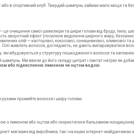
у або в спортивний клуб. Твердий шампунь займає мало місця та б
 це очищення самої шевелюри та шкіри голови від бруду, пилу, шкі
сть зворотний ефект (посилене виділення шкірного жиру, беззахис
илених олій — касторової, кокосової, соняшникової, оливкової та ш
тя. Олії живлять волосся, доглядають, не дають випаровуватися вол
у, які вбудовуються у структуру пошкодженого волосся та заповню
 шампунь. Ми ввели до його складу цитрат і лактат натрію як доб
амом або підкисленою лимоном чи оцтом водою.
рухами промийте волосся і шкіру голови;
ою з лимоном або оцтом або скористатися бальзамом-кондиціоне
нет-магазині від виробника, так і на інших інтернет-майданчиках н