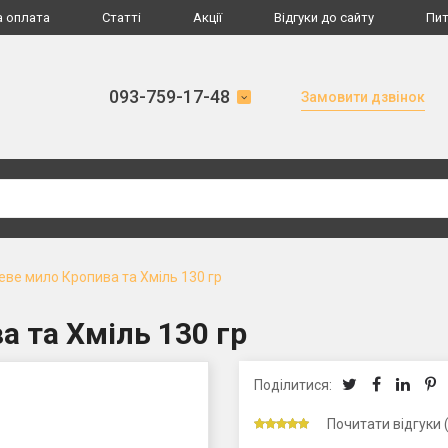
а оплата
Статті
Акції
Відгуки до сайту
Пит
093-759-17-48
Замовити дзвінок
ве мило Кропива та Хміль 130 гр
 та Хміль 130 гр
Поділитися:
Почитати відгуки 