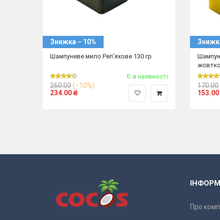
Знижка − 10%
Знижк
Шампуневе мило Реп’яхове 130 гр
Шампун
жовтко
емає в
Є в наявності
явності
260.00
(−10%)
170.00
234.00
₴
153.00
ІНФОРМ
Про комп