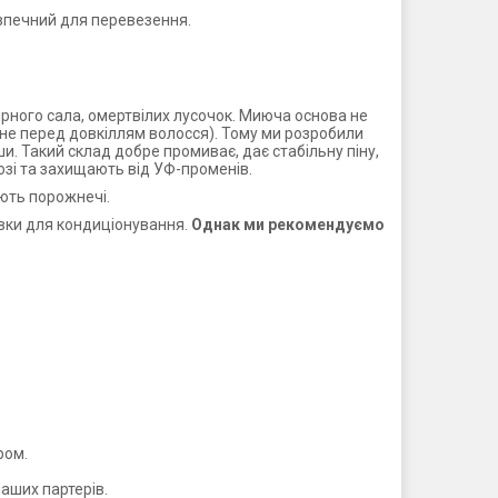
езпечний для перевезення.
рного сала, омертвілих лусочок. Миюча основа не
не перед довкіллям волосся). Тому ми розробили
и. Такий склад добре промиває, дає стабільну піну,
озі та захищають від УФ-променів.
ють порожнечі.
авки для кондиціонування.
Однак ми рекомендуємо
ром.
аших партерів.