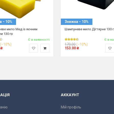
а − 10%
Знижка − 10%
еве мило Мед із яєчним
Шампуневе мило Дігтярне 130 
м 130 гр
Є в наявності
Є в н
(−10%)
170.00
(−10%)
₴
153.00
₴
АЦІЯ
АККАУНТ
анію
Мій профіль