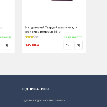
гр
Натуральний Твердий шампунь для
Тверди
всіх типів волосся 55 гр
антижо
аявності
Є в наявності
145.00
₴
150.0
ПІДПИСАТИСЯ
Будьте в курсі останніх новин