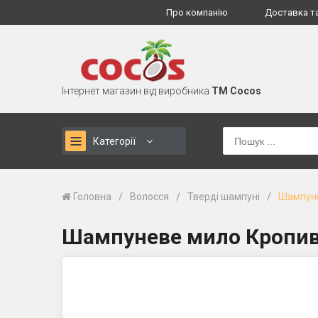
Про компанію
Доставка т
Інтернет магазин від виробника
TM Cocos
Категорії
/
/
/
Головна
Волосся
Тверді шампуні
Шампуне
Шампуневе мило Кропива