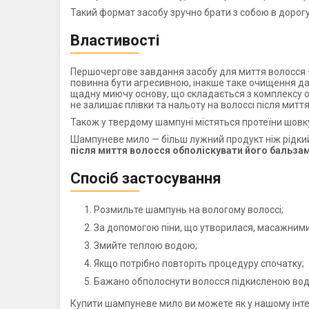
Такий формат засобу зручно брати з собою в дорог
Властивості
Першочергове завдання засобу для миття волосся —
повинна бути агресивною, інакше таке очищення да
щадну миючу основу, що складається з комплексу ом
не залишає плівки та нальоту на волоссі після мит
Також у твердому шампуні містяться протеїни шовк
Шампуневе мило — більш лужний продукт ніж рідкий
після миття волосся обполіскувати його бальз
Спосіб застосування
Розмильте шампунь на вологому волоссі;
За допомогою піни, що утворилася, масажними 
Змийте теплою водою;
Якщо потрібно повторіть процедуру спочатку;
Бажано обполоснути волосся підкисленою вод
Купити шампуневе мило ви можете як у нашому інтер