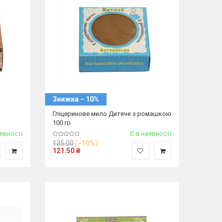
Знижка − 10%
Гліцеринове мило Дитяче з ромашкою
100 гр
аявності
Є в наявності
135.00
(−10%)
121.50
₴