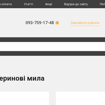
а оплата
Статті
Акції
Відгуки до сайту
Пит
093-759-17-48
Замовити дзвінок
церинові мила