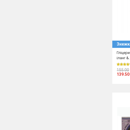
Знижк
Гліцер
іланг &
155.00
139.50