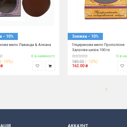
а − 10%
Знижка − 10%
инове мило Лаванда & Алкана
Гліцеринове мило Прополісне
Здорова шкіра 100 гр
Є в наявності
Є в н
(−10%)
180.00
(−10%)
₴
162.00
₴
1
АЦІЯ
АККАУНТ