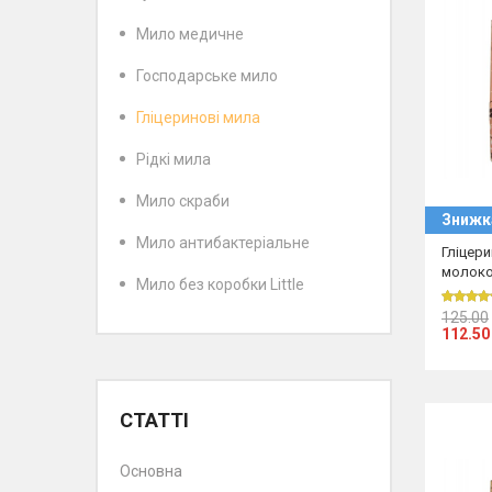
Мило медичне
Господарське мило
Гліцеринові мила
Рідкі мила
Мило скраби
Знижк
Мило антибактеріальне
Гліцер
молоко
Мило без коробки Little
125.00
112.50
СТАТТІ
Основна