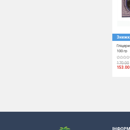
Знижк
Гліцер
100 гр
170.00
153.00
ІНФОРМ