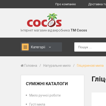
Про компанію
Доставка т
Інтернет магазин від виробника
TM Cocos
Категорії
/
/
Головна
Натуральне мило
Гліцеринові мила
Глі
СУМІЖНІ КАТАЛОГИ
Мило ручної роботи
Густі мила