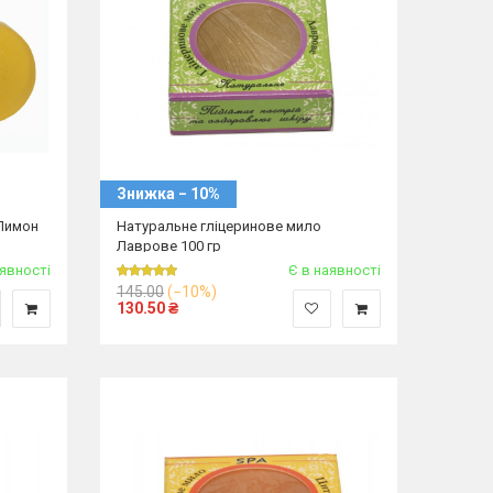
Знижка − 10%
 Лимон
Натуральне гліцеринове мило
Лаврове 100 гр
аявності
Є в наявності
145.00
(−10%)
130.50
₴