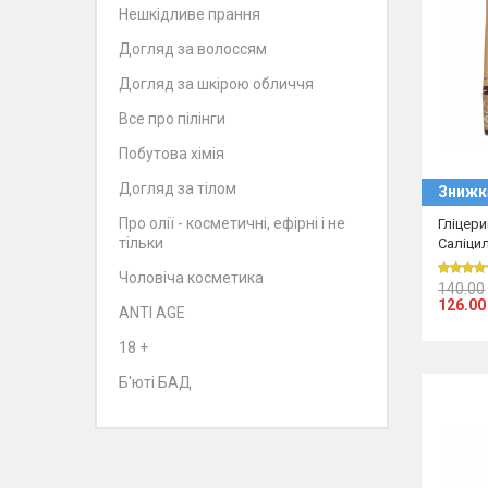
Нешкідливе прання
Догляд за волоссям
Догляд за шкірою обличчя
Все про пілінги
Побутова хімія
Догляд за тілом
Знижк
Про олії - косметичні, ефірні і не
Гліцер
тільки
Саліци
Чоловіча косметика
140.00
126.00
ANTI AGE
18 +
Б'юті БАД