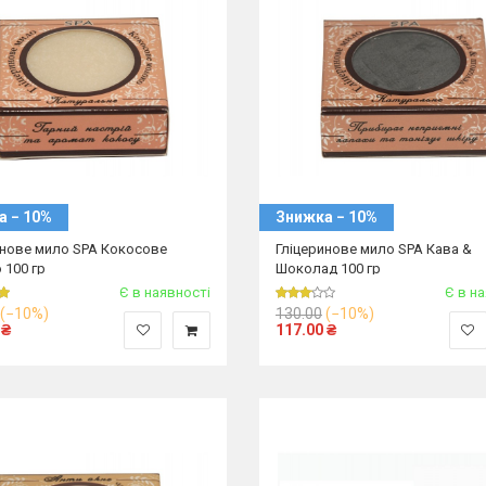
а − 10%
Знижка − 10%
инове мило SPA Кокосове
Гліцеринове мило SPA Кава &
 100 гр
Шоколад 100 гр
Є в наявності
Є в н
(−10%)
130.00
(−10%)
₴
117.00
₴