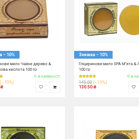
а − 10%
Знижка − 10%
инове мило Чайне дерево &
Гліцеринове мило SPA М'ята &
лова кислота 100 гр
100 гр
Є в наявності
Є в н
(−10%)
145.00
(−10%)
₴
130.50
₴