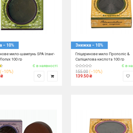
а − 10%
Знижка − 10%
инове мило-шампунь SPA Іланг-
Гліцеринове мило Прополіс &
 Лопух 100 гр
Саліцилова кислота 100 гр
Є в наявності
Є в н
(−10%)
155.00
(−10%)
₴
139.50
₴