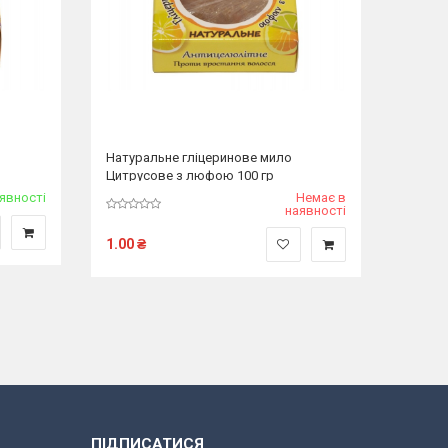
Натуральне гліцеринове мило
Цитрусове з люфою 100 гр
Немає в
аявності
наявності
1.00
₴
ПІДПИСАТИСЯ