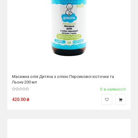
Масажна олія Дитяча з олією Персикової кісточки та
Льону 200 мл
Є в наявності
420.00
₴