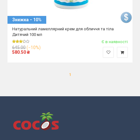
Знижка − 10%
Натуральний ламеллярний крем для обличчя та тіла
Дитячий 100 мл
Є в наявності
645.00
(−10%)
580.50
₴
1