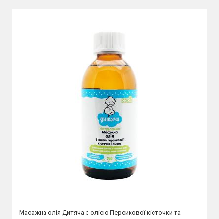
Масажна олія Дитяча з олією Персикової кісточки та