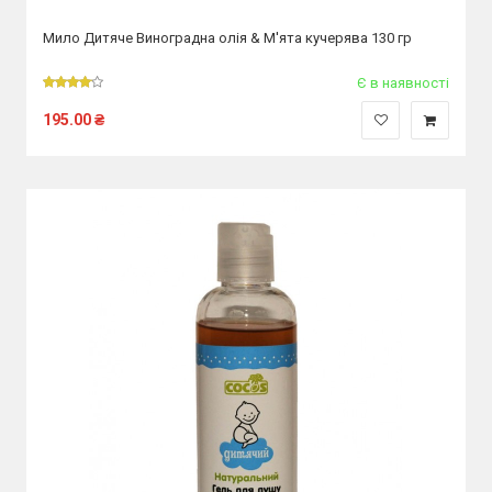
Мило Дитяче Виноградна олія & М'ята кучерява 130 гр
Є в наявності
195.00
₴