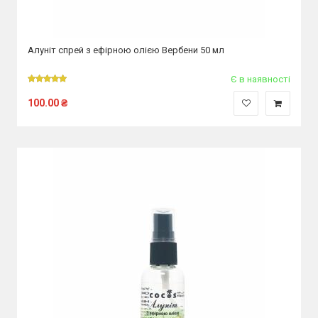
Алуніт спрей з ефірною олією Вербени 50 мл
Є в наявності
100.00
₴