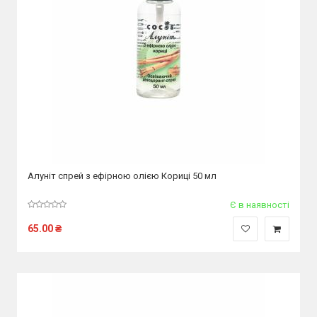
Алуніт спрей з ефірною олією Кориці 50 мл
Є в наявності
65.00
₴