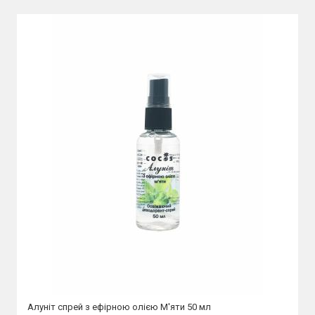
Алуніт спрей з ефірною олією М'яти 50 мл