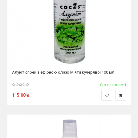
Алуніт спрей з ефірною олією М'яти кучерявої 100 мл
Є в наявності
115.00
₴