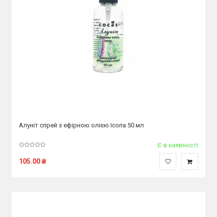
Алуніт спрей з ефірною олією Ісопа 50 мл
Є в наявності
105.00
₴