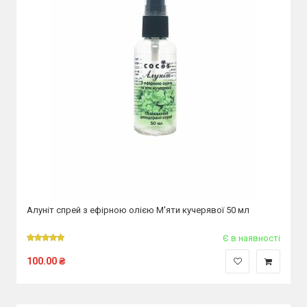
Алуніт спрей з ефірною олією М'яти кучерявої 50 мл
Є в наявності
100.00
₴