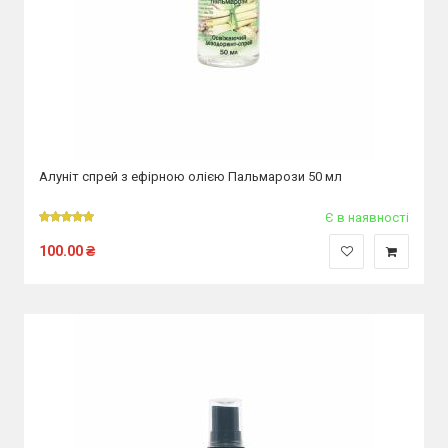
Алуніт спрей з ефірною олією Пальмарози 50 мл
Є в наявності
100.00
₴