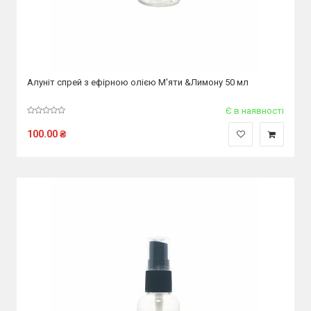
Алуніт спрей з ефірною олією М'яти &Лимону 50 мл
Є в наявності
100.00
₴