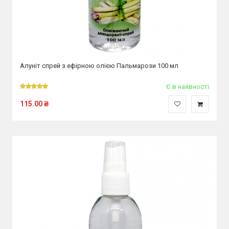
Алуніт спрей з ефірною олією Пальмарози 100 мл
Є в наявності
115.00
₴