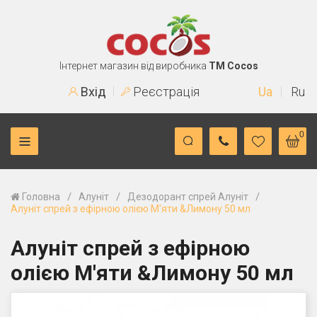
Інтернет магазин від виробника
TM Cocos
Вхід
Реєстрація
Ua
Ru
0
/
/
/
Головна
Алуніт
Дезодорант спрей Алуніт
Алуніт спрей з ефірною олією М'яти &Лимону 50 мл
Алуніт спрей з ефірною
олією М'яти &Лимону 50 мл