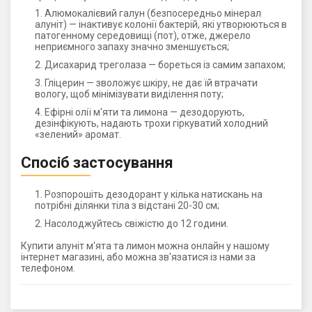
Алюмокалієвий галун (безпосередньо мінерал
алуніт) — інактивує колонії бактерій, які утворюються в
патогенному середовищі (пот), отже, джерело
неприємного запаху значно зменшується;
Дисахарид треголаза — бореться із самим запахом;
Гліцерин — зволожує шкіру, не дає їй втрачати
вологу, щоб мінімізувати виділення поту;
Ефірні олії м'яти та лимона — дезодорують,
дезінфікують, надають трохи гіркуватий холодний
«зелений» аромат.
Спосіб застосування
Розпорошіть дезодорант у кілька натискань на
потрібні ділянки тіла з відстані 20-30 см;
Насолоджуйтесь свіжістю до 12 години.
Купити алуніт м'ята та лимон можна онлайн у нашому
інтернет магазині, або можна зв'язатися із нами за
телефоном.