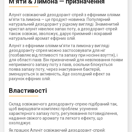
М'яти & Лимона — призначення
Алуніт освіжаючий дезодорант-спрей з ефірними оліями
м'яти та лимона — це продукт-новинка. Популярний
натуральний дезодорант у рідкому вигляді. Знаменитий
кристал алуніт нівелює запах поту, а дезодорант-спрей
також освіжає, зволожує, дарує приємний і яскравий
натуральний аромат ефірних олій.
Алуніт з ефірними оліями м'яти та лимона у вигляді
дезодоранту-спрея можно застосовувати для ніг
(позбавляє від пітливості та запаху при носінні взуття), і
для області пахв. Він призначений для невілювання появи
неприємного запаху поту з пахв, оскільки блокується
поява запаху поту, через інактування бактерій,
зменшується їх активність, йде охолодний ефект за
рахунок ефірних олій.
Властивості
Склад освіжаючого дезодоранту-спрею підібраний так,
щоб вирішувати комплекс проблем: усунення
характерного запаху поту, регулювання потовиділення,
надання свіжого аромату та легкого ефекту, що
охолоджує.
Як працює Алуніт освіжаючий дезодорант-спрей: