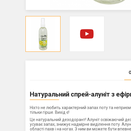
Натуральний спрей-алуніт з ефі
Ніхто не любить характерний запах поту та неприємн
тільки гірше. Вихід є!
Це натуральний дезодорант! Алуніт освіжаючий дез
усуває запах, знижує надмірне виділення поту. Ал
області пахв і на ногах. З ним ви можете бути впевне