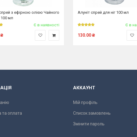
 спрей з ефірною олією Чайного
Алуніт спрей для ніг 100 мл
 100 мл
Є в наявності
Є в н
₴
130.00
₴
АЦІЯ
АККАУНТ
анію
Мій профіль
 та оплата
Список замовлень
Змінити пароль