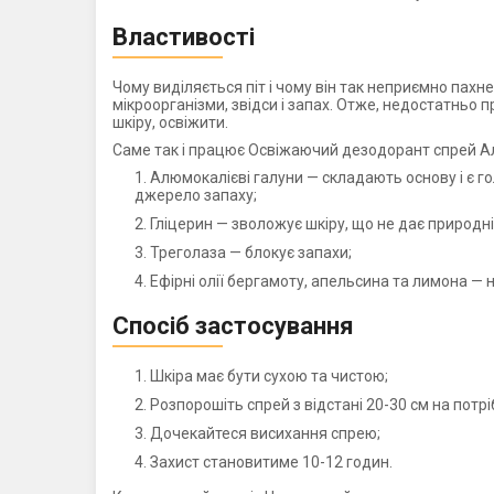
Властивості
Чому виділяється піт і чому він так неприємно пах
мікроорганізми, звідси і запах. Отже, недостатньо 
шкіру, освіжити.
Саме так і працює Освіжаючий дезодорант спрей Алу
Алюмокалієві галуни — складають основу і є г
джерело запаху;
Гліцерин — зволожує шкіру, що не дає природній
Треголаза — блокує запахи;
Ефірні олії бергамоту, апельсина та лимона —
Спосіб застосування
Шкіра має бути сухою та чистою;
Розпорошіть спрей з відстані 20-30 см на потрі
Дочекайтеся висихання спрею;
Захист становитиме 10-12 годин.