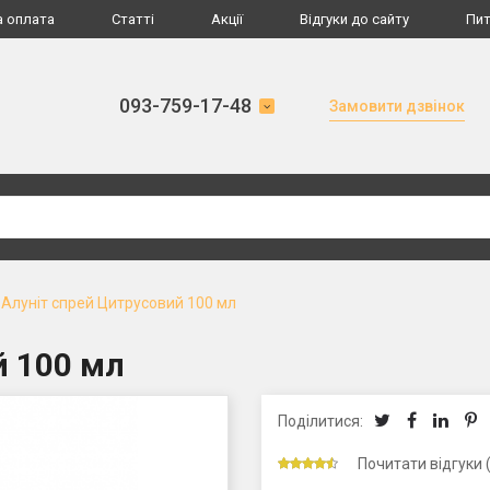
а оплата
Статті
Акції
Відгуки до сайту
Пит
093-759-17-48
Замовити дзвінок
Алуніт спрей Цитрусовий 100 мл
й 100 мл
Поділитися:
Почитати відгуки 