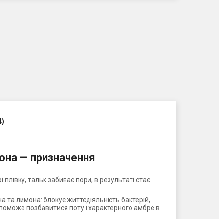
4)
мона — призначення
плівку, тальк забиває пори, в результаті стає
 та лимона: блокує життєдіяльність бактерій,
опоможе позбавитися поту і характерного амбре в