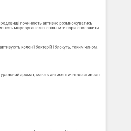
у середовищі починають активно розмножуватись
ивність мікроорганізмів, звільнити пори, зволожити
тивують колонії бактерій і блокуть, таким чином,
атуральний аромат, мають антисептичні властивості.