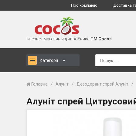
Про компанію
Доставка т
Інтернет магазин від виробника
TM Cocos
Категорії
/
/
/
Головна
Алуніт
Дезодорант спрей Алуніт
Алуніт спрей Цитрусови