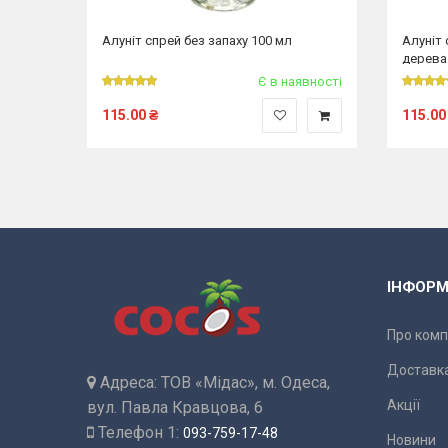
'яти
Алуніт спрей без запаху 100 мл
Алуніт
дерева
явності
Є в наявності
115.00
₴
115.00
ІНФОРМ
Про комп
Доставка
Адреса:
ТОВ «Мідас», м. Одеса,
Акції
вул. Павла Кравцова, 6
Телефон 1:
093-759-17-48
Новини