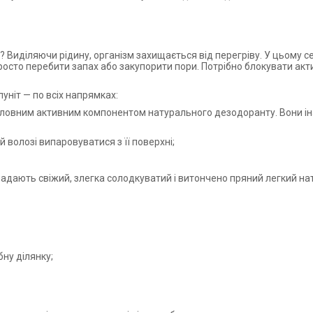
не? Виділяючи рідину, організм захищається від перегріву. У цьом
просто перебити запах або закупорити пори. Потрібно блокувати акт
ніт — по всіх напрямках:
оловним активним компонентом натурального дезодоранту. Вони інак
 волозі випаровуватися з її поверхні;
 надають свіжий, злегка солодкуватий і витончено пряний легкий н
бну ділянку;