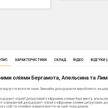
ОПИС
ХАРАКТЕРИСТИКИ
СКЛАД
ВІДЕО
ВІДГУКИ (
рними оліями Бергамота, Апельсина та Ли
і відчуття вологих пахв. Звичайні дезодоранти виробляють на шкірі 
одорант-спрей Цитрусовий з ефірними оліями бергамоту, апельсина
уніт освіжаючий дезодорант-спрей з ефірними оліями цитрусових д
ні у собі та спокійно знімати взуття чи одяг поза домом.