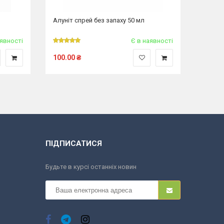
Алуніт спрей без запаху 50 мл
Алуніт
Лемонг
аявності
Є в наявності
100.00
₴
115.0
ПІДПИСАТИСЯ
Будьте в курсі останніх новин