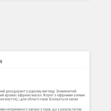
5)
ний дезодорант у рідкому вигляді. Знаменитий
ний аромат ефірних масел. Алуніт з ефірними оліями
і взуття), і для області пахв. Блокується запах
ви неприємного запаху з пахв, що є результатом