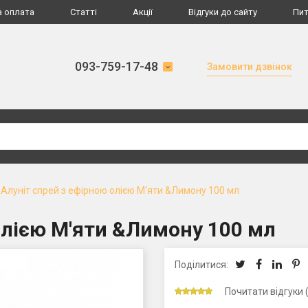
а оплата
Статті
Акції
Відгуки до сайту
Пит
093-759-17-48
Замовити дзвінок
Алуніт спрей з ефірною олією М'яти &Лимону 100 мл
олією М'яти &Лимону 100 мл
Поділитися:
Почитати відгуки 