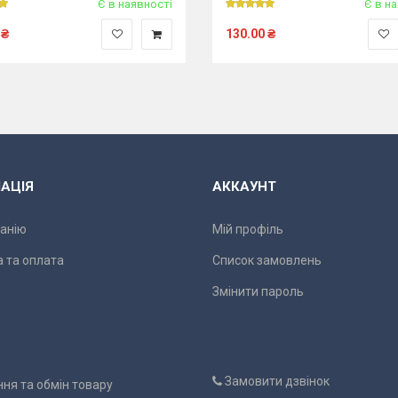
Є в наявності
Є в н
₴
130.00
₴
АЦІЯ
АККАУНТ
анію
Мій профіль
 та оплата
Список замовлень
Змінити пароль
Замовити дзвінок
ня та обмін товару