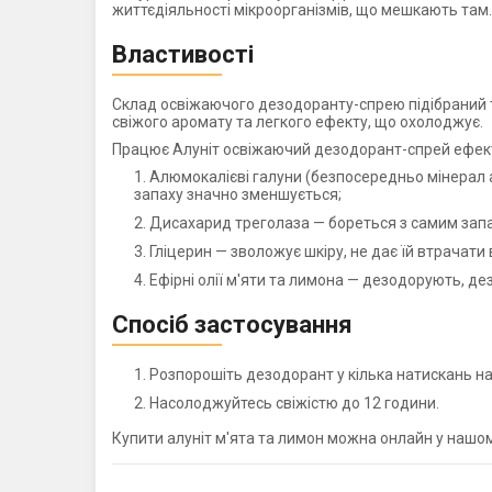
життєдіяльності мікроорганізмів, що мешкають там. 
Властивості
Склад освіжаючого дезодоранту-спрею підібраний т
свіжого аромату та легкого ефекту, що охолоджує.
Працює Алуніт освіжаючий дезодорант-спрей ефекти
Алюмокалієві галуни (безпосередньо мінерал а
запаху значно зменшується;
Дисахарид треголаза — бореться з самим зап
Гліцерин — зволожує шкіру, не дає їй втрачати 
Ефірні олії м'яти та лимона — дезодорують, д
Спосіб застосування
Розпорошіть дезодорант у кілька натискань на п
Насолоджуйтесь свіжістю до 12 години.
Купити алуніт м'ята та лимон можна онлайн у нашом