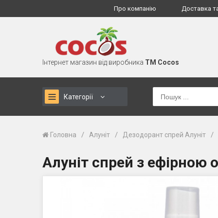
Про компанію
Доставка т
Інтернет магазин від виробника
TM Cocos
Категорії
/
/
/
Головна
Алуніт
Дезодорант спрей Алуніт
Алуніт спрей з ефірною 