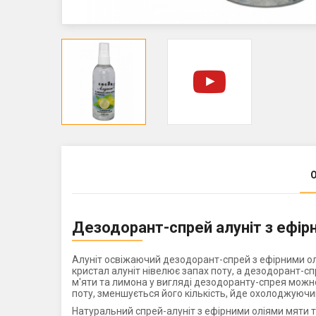
Дезодорант-спрей алуніт з ефір
Алуніт освіжаючий дезодорант-спрей з ефірними ол
кристал алуніт нівелює запах поту, а дезодорант-с
м'яти та лимона у вигляді дезодоранту-спрея можно з
поту, зменшується його кількість, йде охолоджуючий
Натуральний спрей-алуніт з ефірними оліями мяти 