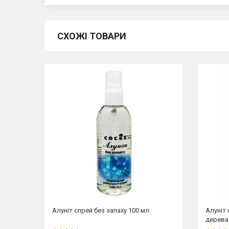
СХОЖІ ТОВАРИ
'яти
Алуніт спрей без запаху 100 мл
Алуніт
дерева