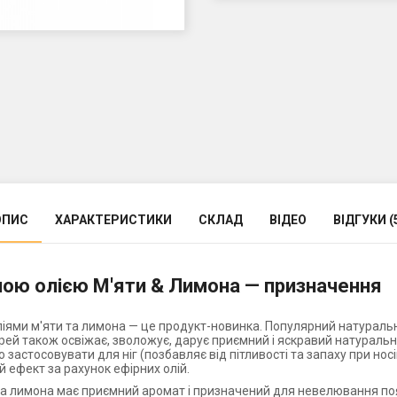
ОПИС
ХАРАКТЕРИСТИКИ
СКЛАД
ВІДЕО
ВІДГУКИ (
ною олією М'яти & Лимона — призначення
іями м'яти та лимона — це продукт-новинка. Популярний натураль
прей також освіжає, зволожує, дарує приємний і яскравий натураль
астосовувати для ніг (позбавляє від пітливості та запаху при носінн
 ефект за рахунок ефірних олій.
та лимона має приємний аромат і призначений для невелювання поя