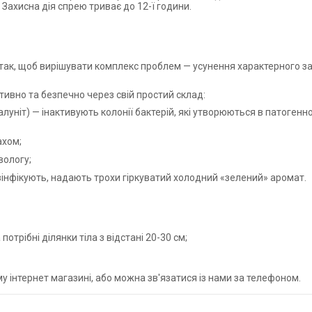
Захисна дія спрею триває до 12-ї години.
ак, щоб вирішувати комплекс проблем — усунення характерного за
вно та безпечно через свій простий склад:
луніт) — інактивують колонії бактерій, які утворюються в патоген
ахом;
вологу;
езінфікують, надають трохи гіркуватий холодний «зелений» аромат.
отрібні ділянки тіла з відстані 20-30 см;
у інтернет магазині, або можна зв'язатися із нами за телефоном.