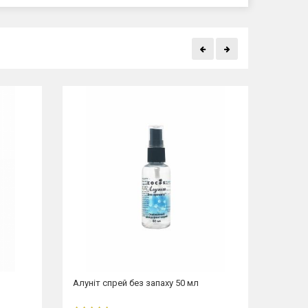
Алуніт спрей без запаху 50 мл
Алуніт