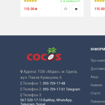
явності
Є в наявності
115.00
₴
115.00
ІНФОРМ
Про комп
Доставка
Адреса:
ТОВ «Мідас», м. Одеса,
Акції
вул. Павла Кравцова, 6
Телефон 1:
093-759-17-48
Новини
Телефон 2:
093-759-17-01 Telegram
Статті
Телефон 3:
067-520-17-15 Вайбер, WhatsApp,
Повернен
Telegram, Signal