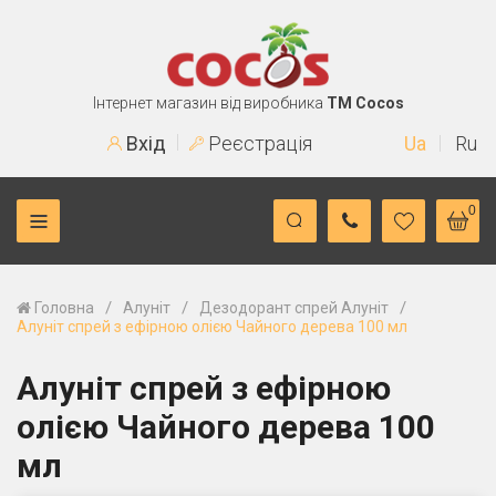
Інтернет магазин від виробника
TM Cocos
Вхід
Реєстрація
Ua
Ru
0
/
/
/
Головна
Алуніт
Дезодорант спрей Алуніт
Алуніт спрей з ефірною олією Чайного дерева 100 мл
Алуніт спрей з ефірною
олією Чайного дерева 100
мл