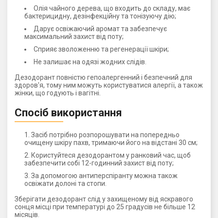
Олія чайного дерева, що входить до складу, має
бактерицидну, дезінфекційну та тонізуючу дію;
Дарує освіжаючий аромат та забезпечує
максимальний захист від поту;
Сприяє зволоженню та регенерації шкіри;
Не залишає на одязі жодних слідів.
Дезодорант повністю гепоалергенний і безпечний для
здоров'я, тому ним можуть користуватися алергії, а також
жінки, що годують і вагітні.
Спосіб використання
Засіб потрібно розпорошувати на попередньо
очищену шкіру пахв, тримаючи його на відстані 30 см;
Користуйтеся дезодорантом у ранковий час, щоб
забезпечити собі 12-годинний захист від поту;
За допомогою антиперспіранту можна також
освіжати долоні та стопи.
Зберігати дезодорант слід у захищеному від яскравого
сонця місці при температурі до 25 градусів не більше 12
місяців.