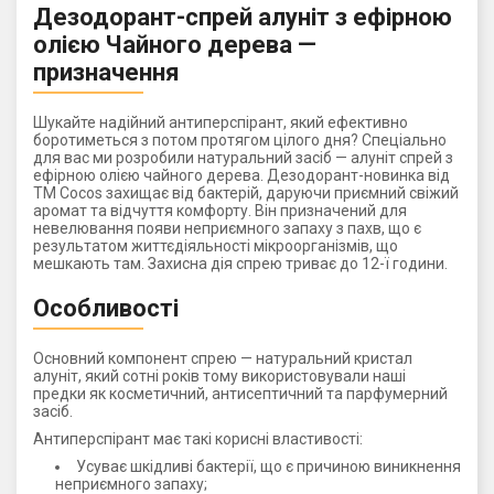
Дезодорант-спрей алуніт з ефірною
олією Чайного дерева —
призначення
Шукайте надійний антиперспірант, який ефективно
боротиметься з потом протягом цілого дня? Спеціально
для вас ми розробили натуральний засіб — алуніт спрей з
ефірною олією чайного дерева. Дезодорант-новинка від
ТМ Cocos захищає від бактерій, даруючи приємний свіжий
аромат та відчуття комфорту. Він призначений для
невелювання появи неприємного запаху з пахв, що є
результатом життєдіяльності мікроорганізмів, що
мешкають там. Захисна дія спрею триває до 12-ї години.
Особливості
Основний компонент спрею — натуральний кристал
алуніт, який сотні років тому використовували наші
предки як косметичний, антисептичний та парфумерний
засіб.
Антиперспірант має такі корисні властивості:
Усуває шкідливі бактерії, що є причиною виникнення
неприємного запаху;