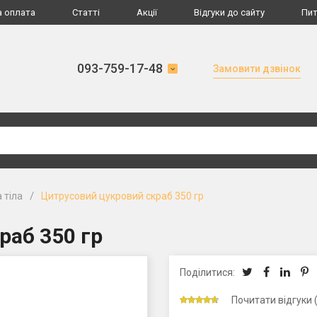
а оплата
Статті
Акції
Відгуки до сайту
Пит
093-759-17-48
Замовити дзвінок
/
 тіла
Цитрусовий цукровий скраб 350 гр
раб 350 гр
Поділитися:
Почитати відгуки 