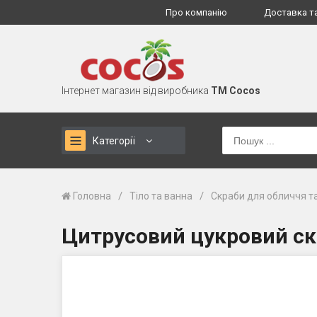
Про компанію
Доставка т
Інтернет магазин від виробника
TM Cocos
Категорії
/
/
Головна
Тіло та ванна
Скраби для обличчя та
Цитрусовий цукровий ск