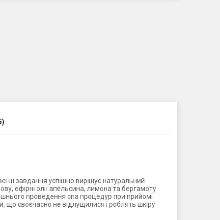
5)
сі ці завдання успішно вирішує натуральний
ву, ефірні олії апельсина, лимона та бергамоту
ашнього проведення спа процедур при прийомі
чки, що своєчасно не відлущилися і роблять шкіру