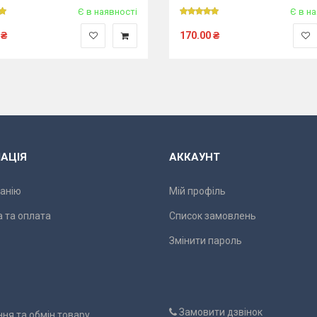
Є в наявності
Є в н
₴
170.00
₴
АЦІЯ
АККАУНТ
анію
Мій профіль
 та оплата
Список замовлень
Змінити пароль
Замовити дзвінок
ня та обмін товару