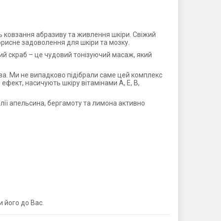
ють ковзання абразиву та живлення шкіри. Свіжий
орисне задоволення для шкіри та мозку.
ий скраб – це чудовий тонізуючий масаж, який
ва. Ми не випадково підібрали саме цей комплекс
фект, насичують шкіру вітамінами А, Е, В,
 Олії апельсина, бергамоту та лимона активно
 його до Вас.