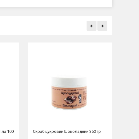
іла 100
Скраб цукровий Шоколадний 350 гр
Скраб 