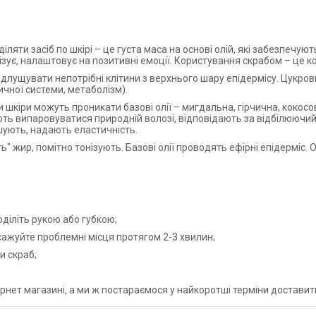
ляти засіб по шкірі – це густа маса на основі олій, які забезпечу
ізує, налаштовує на позитивні емоції. Користування скрабом – це к
длущувати непотрібні клітини з верхнього шару епідермісу. Цукров
ичної системи, метаболізм).
шкіри можуть проникати базові олії – мигдальна, гірчична, кокосо
ть випаровуватися природній волозі, відповідають за відбілюючий е
ують, надають еластичність.
ь" жир, помітно тонізують. Базові олії проводять ефірні епідерміс.
оділіть рукою або губкою;
ажуйте проблемні місця протягом 2-3 хвилин;
и скраб;
нет магазині, а ми ж постараємося у найкоротші терміни доставити