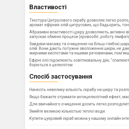
Властивості
Текстура Цитрусового скрабу дозволяє легко розподі
аромат ефірних олій цитрусових, що бадьорить, тон
Абразивні властивості цукру дозволяють активно ві
запускає обмінні процеси (кровообіг, роботу лімфат
Завдяки масажу та очищенню на більш глибокі шари 
олій. Вони дають потужне зволоження шкіри, не даю
жирними кислотами та іншими речовинами, пом'якш
Ефірні олії підсилюють освітлювальну дію, "спалюют
борються з целюлітом.
Спосіб застосування
Нанесіть невелику кількість скрабу на шкіру та розп
Якщо бажаєте отримати антицелюлітний ефект, мас
Для звичайного очищення досить легко розподілит
Змийте великою кількістью теплої води.
Купити цукровий скраб можна у нашому онлайн інтер