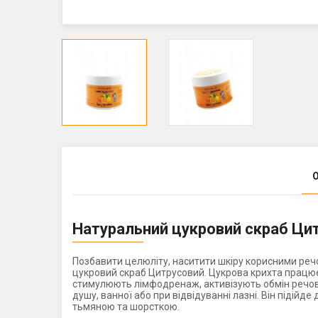
Натуральний цукровий скраб Ци
Позбавити целюліту, наситити шкіру корисними реч
цукровий скраб Цитрусовий. Цукрова крихта працює 
стимулюють лімфодренаж, активізують обмін речов
душу, ванної або при відвідуванні лазні. Він підійд
тьмяною та шорсткою.