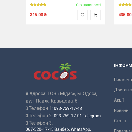
явності
Є в наявності
315.00
₴
435.00
ІНФОРМ
Про комп
Доставка
Адреса:
ТОВ «Мідас», м. Одеса,
Акції
вул. Павла Кравцова, 6
Телефон 1:
093-759-17-48
Новини
Телефон 2:
093-759-17-01 Telegram
Статті
Телефон 3:
067-520-17-15 Вайбер, WhatsApp,
Повернен