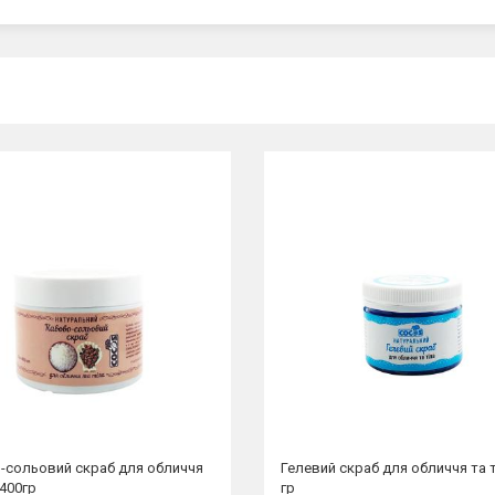
-сольовий скраб для обличчя
Гелевий скраб для обличчя та т
 400гр
гр