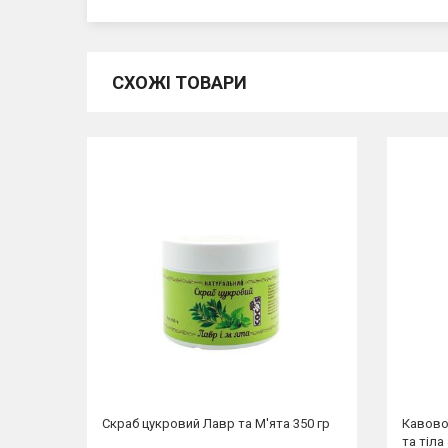
СХОЖІ ТОВАРИ
Скраб цукровий Лавр та М'ята 350 гр
Кавово
та тіла