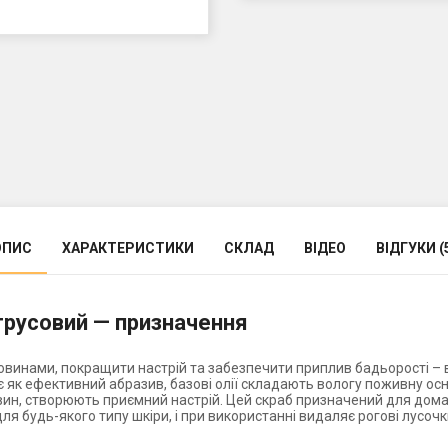
ОПИС
ХАРАКТЕРИСТИКИ
СКЛАД
ВІДЕО
ВІДГУКИ (
трусовий — призначення
овинами, покращити настрій та забезпечити приплив бадьорості – в
як ефективний абразив, базові олії складають вологу поживну осно
ин, створюють приємний настрій. Цей скраб призначений для дом
е для будь-якого типу шкіри, і при використанні видаляє рогові лусо