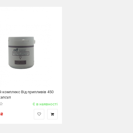
й комплекс Від припливів 450
капсул
Є в наявності
₴