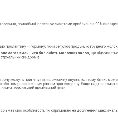
рослина, принаймні, полегшує симптоми приблизно в 90% випадків, а
ію пролактину — гормону, який регулює продукцію грудного молока,
 допомагає зменшити болючість молочних залоз,
що відчуваєтьс
нструальних синдромів.
ерону можуть пригнічувати щомісячну овуляцію, і тому Вітекс може 
бко або помірно зниженим рівнем прогестерону. Якщо надто велика 
дновити нормальний щомісячний цикл.
ion має свої особливості, які спрямовані на досягнення максималь