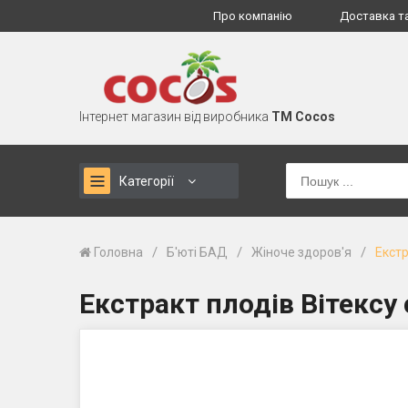
Про компанію
Доставка т
Інтернет магазин від виробника
TM Cocos
Категорії
/
/
/
Головна
Б'юті БАД
Жіноче здоров'я
Екстр
Екстракт плодів Вітексу