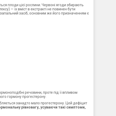
ся плоди цієї рослини. Червоні ягоди збирають
ксу) — їх вміст в екстракті не повинен бути
тизапальний засіб, основним же його призначенням є
ормоноподібні речовини, проте під її впливом
чого гормону прогестерону.
обляється занадто мало прогестерону. Цей дефіцит
ормональну рівновагу, усуваючи такі симптоми,