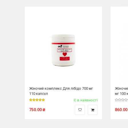
Жіночий комплекс Для лібідо 700 мг
Жіночи
110 капсул
мг 100 
Є в наявності
750.00
₴
860.00