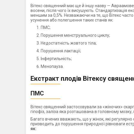
Вітекс священний має ще й іншу назву — Авраамове
восени, після чого їх висушують. Стандартизація екс
меншим за 0,5%. Незважаючи на те, що Вітекс часто
усунення або полегшення таких станів як:
ПМС;
Порушення менструального циклу;
Недостатність жовтого тіла;
Порушення лактації;
Інфертильність;
Менопауза.
Екстракт плодів Вітексу священ
ПМС
Вітекс священний застосовували за «жіночих» скарг 
гіпофіз, заліза яка розташована в головному мозку
Багато вчених вважають, що у жінок, які регулярно
призводить до порушення природної рівноваги естро
як: