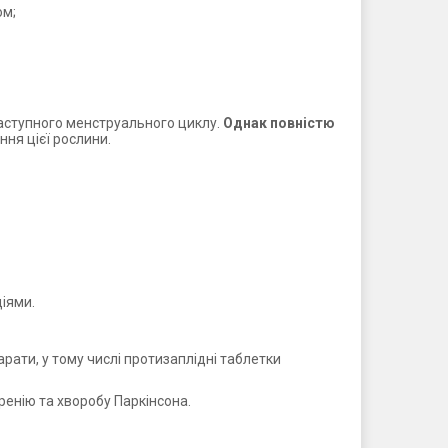
ом;
наступного менструального циклу.
Однак повністю
ння цієї рослини.
іями.
рати, у тому числі протизаплідні таблетки
ренію та хворобу Паркінсона.