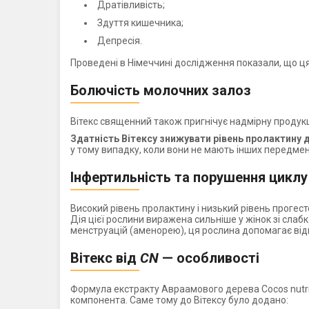
Дратівливість;
Здуття кишечника;
Депресія.
Проведені в Німеччині дослідження показали, що ця 
Болючість молочних залоз
Вітекс священний також пригнічує надмірну продукц
Здатність Вітексу знижувати рівень пролактину
у тому випадку, коли вони не мають інших передме
Інфертильність та порушення циклу
Високий рівень пролактину і низький рівень прогест
Дія цієї рослини виражена сильніше у жінок зі сла
менструацій (аменорею), ця рослина допомагає ві
Вітекс від
CN
— особливості
Формула екстракту Авраамового дерева Cocos nutrit
компонента. Саме тому до Вітексу було додано: