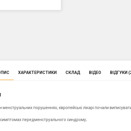
ОПИС
ХАРАКТЕРИСТИКИ
СКЛАД
ВІДЕО
ВІДГУКИ (
я
 менструальних порушеннях, європейські лікарі почали виписувати ї
х симптомах передменструального синдрому;