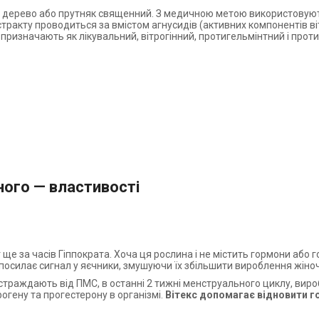
 дерево або прутняк священний. З медичною метою використовують
тракту проводиться за вмістом агнусидів (активних компонентів віте
 призначають як лікувальний, вітрогінний, протигельмінтний і про
ного — властивості
ще за часів Гіппократа. Хоча ця рослина і не містить гормони або г
, посилає сигнал у яєчники, змушуючи їх збільшити вироблення жіно
 страждають від ПМС, в останні 2 тижні менструального циклу, вир
гену та прогестерону в організмі.
Вітекс допомагає відновити г