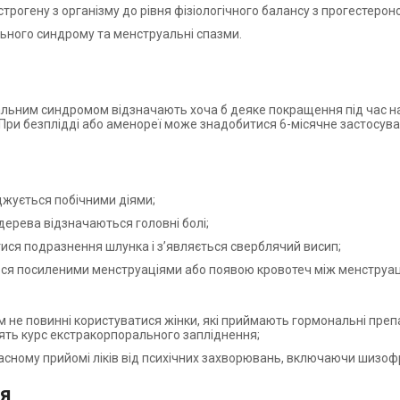
огену з організму до рівня фізіологічного балансу з прогестерон
ного синдрому та менструальні спазми.
уальним синдромом відзначають хоча б деяке покращення під час 
 При безплідді або аменореї може знадобитися 6-місячне застосува
джується побічними діями;
ерева відзначаються головні болі;
тися подразнення шлунка і з’являється сверблячий висип;
ься посиленими менструаціями або появою кровотеч між менструац
м не повинні користуватися жінки, які приймають гормональні препа
одять курс екстракорпорального запліднення;
асному прийомі ліків від психічних захворювань, включаючи шизоф
ня