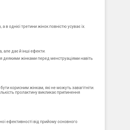
 в однієї третини жінок повністю усуває їх.
 але дає й інші ефекти.
я деякими жінками перед менструаціями навіть
бути корисним жінкам, які не можуть завагітніти.
кількість пролактину викликає припинення
ної ефективності від прийому основного