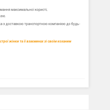
мання максимальної користі;
жею.
ка з доставкою транспортною компанією до будь-
рої жінки та її взаєминах зі своїм коханим