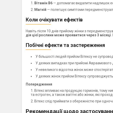
Вітамін В6
— допомагає видалити надлишок естр
Магній
— полегшує симптоми передменструаль
Коли очікувати ефектів
Навіть після 10 днів прийому жінки з передменстр
дія цієї рослини може проявитися через 3 місяці
.
Побічні ефекти та застереження
У більшості людей прийом Вітексу не супрово
У деяких випадках при прийомі Авраамового д
У невеликого відсотка жінок може спостеріга
У деяких жінок прийом Вітексу супроводжуєт
Попередження
Вітекс впливає на продукцію гормонів, тому ни
та естроген, а також вагітні або жінки, які прох
Вітекс слід приймати з обережністю при одноч
Рекомендації щодо застосуван