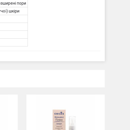
зширені пори
учої) шкіри