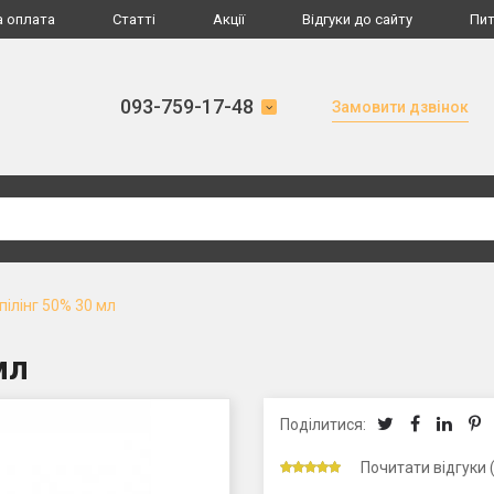
а оплата
Статті
Акції
Відгуки до сайту
Пит
093-759-17-48
Замовити дзвінок
пілінг 50% 30 мл
мл
Поділитися:
Почитати відгуки 