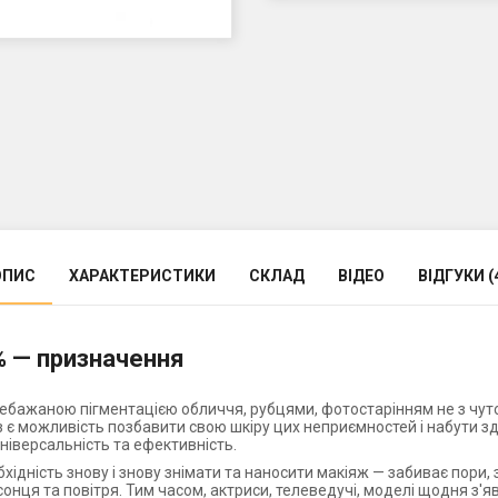
ОПИС
ХАРАКТЕРИСТИКИ
СКЛАД
ВІДЕО
ВІДГУКИ (
% — призначення
бажаною пігментацією обличчя, рубцями, фотостарінням не з чуток
аз є можливість позбавити свою шкіру цих неприємностей і набути з
універсальність та ефективність.
ідність знову і знову знімати та наносити макіяж — забиває пори, 
сонця та повітря. Тим часом, актриси, телеведучі, моделі щодня з'я