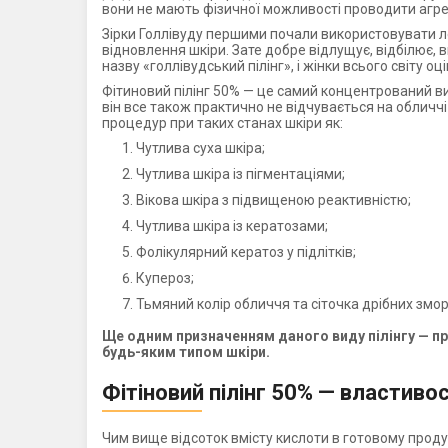
вони не мають фізичної можливості проводити агреси
Зірки Голлівуду першими почали використовувати ле
відновлення шкіри. Зате добре відлущує, відбілює,
назву «голлівудський пілінг», і жінки всього світу оц
Фітиновий пілінг 50% — це самий концентрований вид
він все також практично не відчувається на обличчі
процедур при таких станах шкіри як:
Чутлива суха шкіра;
Чутлива шкіра із пігментаціями;
Вікова шкіра з підвищеною реактивністю;
Чутлива шкіра із кератозами;
Фолікулярний кератоз у підлітків;
Купероз;
Тьмяний колір обличчя та сіточка дрібних змо
Ще одним призначенням даного виду пілінгу — пр
будь-яким типом шкіри.
Фітіновий пілінг 50% — властивос
Чим вище відсоток вмісту кислоти в готовому проду