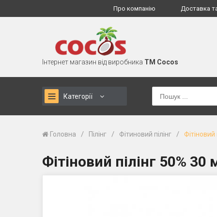
Про компанію
Доставка т
Інтернет магазин від виробника
TM Cocos
Категорії
/
/
/
Головна
Пілінг
Фітиновий пілінг
Фітіновий 
Фітіновий пілінг 50% 30 