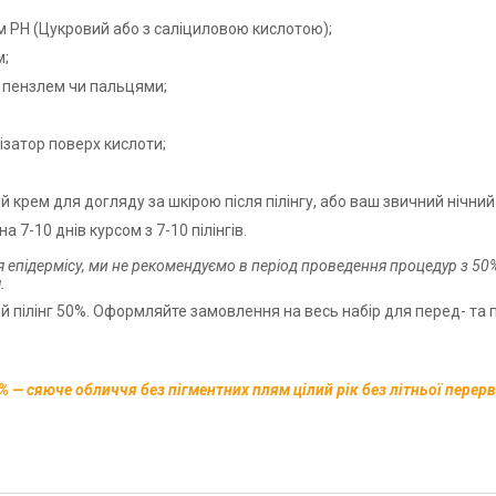
м РН (Цукровий або з саліциловою кислотою);
м;
ю пензлем чи пальцями;
ізатор поверх кислоти;
й крем для догляду за шкірою після пілінгу, або ваш звичний нічний
 7-10 днів курсом з 7-10 пілінгів.
я епідермісу, ми не рекомендуємо в період проведення процедур з 5
.
 пілінг 50%. Оформляйте замовлення на весь набір для перед- та пі
 — сяюче обличчя без пігментних плям цілий рік без літньої перер