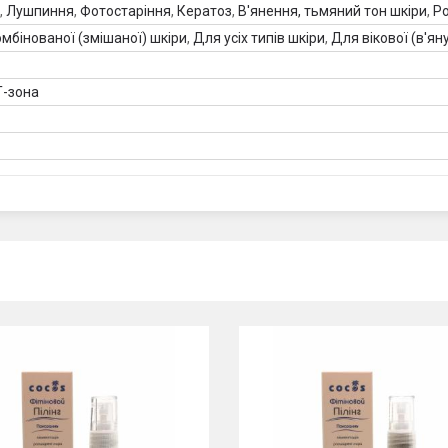
,
Лушпиння
,
Фотостаріння
,
Кератоз
,
В'янення, тьмяний тон шкіри
,
Ро
мбінованої (змішаної) шкіри
,
Для усіх типів шкіри
,
Для вікової (в'ян
Т-зона