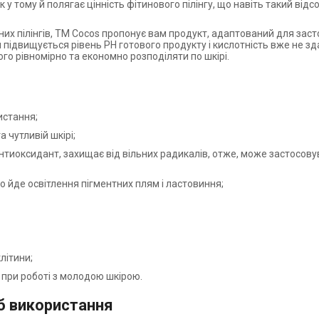
 тому й полягає цінність фітинового пілінгу, що навіть такий відсо
онних пілінгів, ТМ Cocos пропонує вам продукт, адаптований для за
 підвищується рівень РН готового продукту і кислотність вже не зд
го рівномірно та економно розподіляти по шкірі.
истання;
 чутливій шкірі;
нтиоксидант, захищає від вільних радикалів, отже, може застосовув
о йде освітлення пігментних плям і ластовиння;
клітини;
 при роботі з молодою шкірою.
іб використання