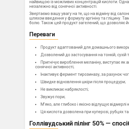
найвищою із можливих концентрацій кислоти. Однак у
незалежно від сонячної активності.
Звертаємо вашу увагу на те, що на відміну від сал
шляхом введення у формулу аргініну та гліцину. Там
болю. Також цей продукт загелений, що дозволяє йо
Переваги
Продукт адаптований для домашнього викор
Дозволений до застосування на тонкій, сухій та
Пригнічує вироблення меланіну, виступає як а
сонячної активності;
Інактивує фермент тирозиназу, за рахунок чог
Швидке відновлення шкіри після процедури;
Не викликає набряклості;
Звужує пори;
М'яко, але глибоко і якісно відлущує відмерлі 
Ця кислота дозволена при куперозі, рубцях та
Голлівудський пілінг 50% — спос