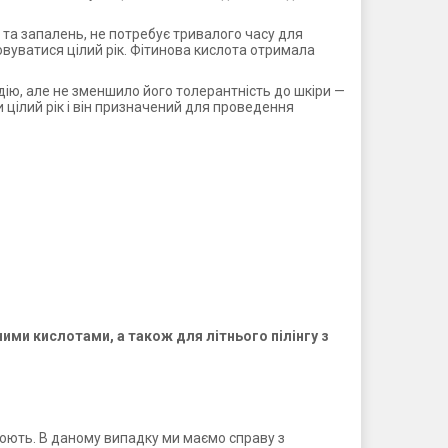
 та запалень, не потребує тривалого часу для
овуватися цілий рік. Фітинова кислота отримала
дію, але не зменшило його толерантність до шкіри —
 цілий рік і він призначений для проведення
ми кислотами, а також для літнього пілінгу з
люють. В даному випадку ми маємо справу з