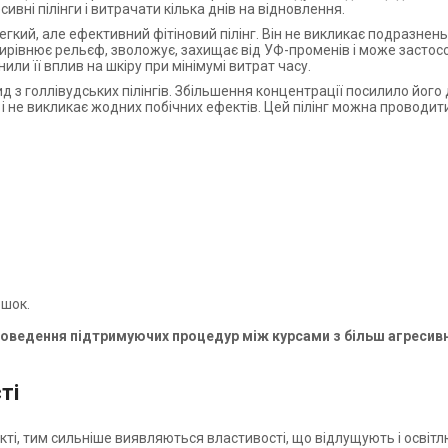
вні пілінги і витрачати кілька днів на відновлення.
гкий, але ефективний фітіновий пілінг. Він не викликає подразнень
 вирівнює рельєф, зволожує, захищає від УФ-променів і може застос
інили її вплив на шкіру при мінімумі витрат часу.
 з голлівудських пілінгів. Збільшення концентрації посилило його 
 і не викликає жодних побічних ефектів. Цей пілінг можна проводити
ршок.
оведення підтримуючих процедур між курсами з більш агресивни
ті
кті, тим сильніше виявляються властивості, що відлущують і освіт