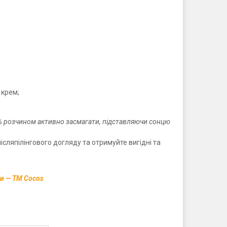
 крем;
0% розчином активно засмагати, підставляючи сонцю
сляпілінгового догляду та отримуйте вигідні та
ви — ТМ Cocos