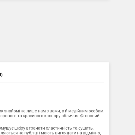
4)
 знайомі не лише нам з вами, а й медійним особам.
дорового та красивого кольору обличчя. Фітіновий
змушує шкіру втрачати еластичність та сушить.
вляються на публіці і мають виглядати на відмінно,