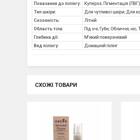
Показання до пілінгу:
Купероз
,
Пігментація (ПВГ)
Тип шкіри:
Для чутливої ​​шкіри
,
Для ко
Сезонність:
Літній
Область тіла:
Під очі
,
Губи
,
Обличчя, ніс, 
Глибина дії:
М'який поверхневий
Вид пілінгу:
Домашній пілінг
СХОЖІ ТОВАРИ