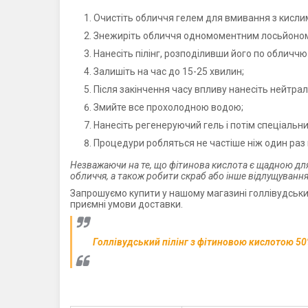
Очистіть обличчя гелем для вмивання з кисли
Знежиріть обличчя одномоментним лосьйоно
Нанесіть пілінг, розподіливши його по обличч
Залишіть на час до 15-25 хвилин;
Після закінчення часу впливу нанесіть нейтрал
Змийте все прохолодною водою;
Нанесіть регенеруючий гель і потім спеціальни
Процедури робляться не частіше ніж один раз на
Незважаючи на те, що фітинова кислота є щадною дл
обличчя, а також робити скраб або інше відлущування
Запрошуємо купити у нашому магазині голлівудський
приємні умови доставки.
Голлівудський пілінг з фітиновою кислотою 50%