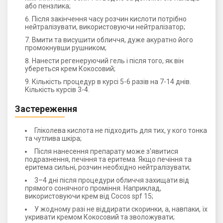
або пензлика;
Після закінчення часу розчин кислоти потрібно
нейтралізувати, використовуючи нейтралізатор;
Вмити та висушити обличчя, дуже акуратно його
промокнувши рушником;
Нанести регенеруючий гель і після того, як він
убереться крем Кокосовий;
Кількість процедур в курсі 5-6 разів на 7-14 днів.
Кількість курсів 3-4.
Застереження
Гліколева кислота не підходить для тих, у кого тонка
та чутлива шкіра;
Після нанесення препарату може з'явитися
подразнення, печіння та еритема. Якщо печіння та
еритема сильні, розчин необхідно нейтралізувати;
3–4 дні після процедури обличчя захищати від
прямого сонячного проміння. Наприклад,
використовуючи крем від Cocos spf 15;
У жодному разі не віддирати скоринки, а, навпаки, їх
укривати кремом Кокосовий та зволожувати;