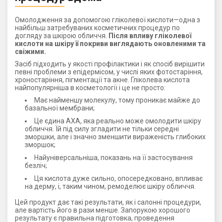
Омолодження за допомогою гліколевої кислоти—одна з
найбільш затребуваних косметичних процедур по
догляду за шкірою обличчя.
Після впливу гліколевої
кислоти на шкіру її покриви виглядають оновленими та
свіжими.
Засіб підходить у якості профілактики і як спосіб вирішити
певні проблеми з епідермісом, у числі яких фотостаріння,
хроностаріння, пігментації та акне. Гліколева кислота
найпопулярніша в косметології і це не просто:
Має найменшу молекулу, тому проникає майже до
базальної мембрани;
Це єдина АХА, яка реально може омолодити шкіру
обличчя. Їй під силу згладити не тільки середні
зморшки, але і значно зменшити вираженість глибоких
зморшок;
Найуніверсальніша, показань на її застосування
безліч;
Ця кислота дуже сильно, опосередковано, впливає
на дерму, і, таким чином, ремоделює шкіру обличчя.
Цей продукт дає такі результати, як і салонні процедури,
але вартість його в рази менше. Запорукою хорошого
результату є правильна підготовка, проведення