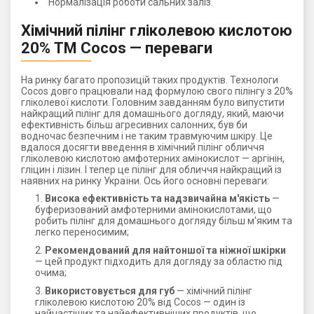
Нормалізація роботи сальних заліз.
Хімічний пілінг гліколевою кислотою
20% ТМ Cocos — переваги
На ринку багато пропозицій таких продуктів. Технологи
Cocos довго працювали над формулою свого пілінгу з 20%
гліколевої кислоти. Головним завданням було випустити
найкращий пілінг для домашнього догляду, який, маючи
ефективність більш агресивних салонних, був би
водночас безпечним і не таким травмуючим шкіру. Це
вдалося досягти введення в хімічний пілінг обличчя
гліколевою кислотою амфотерних амінокислот — аргінін,
гліцин і лізин. І тепер це пілінг для обличчя найкращий із
наявних на ринку України. Ось його основні переваги:
Висока ефективність та надзвичайна м'якість
—
буферизований амфотерними амінокислотами, що
робить пілінг для домашнього догляду більш м'яким та
легко переносимим;
Рекомендований для найтоншої та ніжної шкірки
— цей продукт підходить для догляду за областю під
очима;
Використовується для губ
— хімічний пілінг
гліколевою кислотою 20% від Cocos — один із
найчастіших та найефективніших продуктів, що