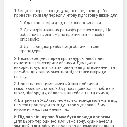
Якщо це перша процедура, то перед нею треба
провести тривалу передпілінгову підготовку шкіри для:
Адаптації шкіри до дії гліколевої кислоти;
Для вирівнювання рельєфу рогового шару. Це
забезпечить рівномірне проникнення засобу
епідерміс;
Для швидшої реабілітації обличчя після
процедури;
Безпосередньо перед процедурою необхідно
очистити та знежирити обличчя. Для цього
використовується саліциловий гель для вмивання та
лосьйон для одномоментної підготовки шкіри до
пілінгу;
Нанести пальцями хімічний пілінг обличчя
гліколевою кислотою 20% у послідовності — лоб, ваги,
щоки, підборіддя, область над губою та під очима;
Витримати 5-20 хвилин. Час експозиції залежить від
номера процедури та виду шкіри у дзеркалі. Чим
нижче номер, тим менше час;
Під час пілінгу засіб має бути завжди вологим.
Для цього періодично змочуємо зону, куди нанесли
хімічний пілінг обличчя водою за допомогою пальців