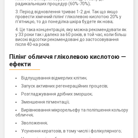
радикальніших процедур (60%-70%);
Період відновлення триває 1-2 дні. Так що якщо
провести хімічний пілінг гліколевою кислотою 20% у
п'ятницю, то до понеділка шкіра будете як нова;
Це така концентрація, яку можна рекомендувати як
у 33 роки так і далеко за 60 років, в той час, коли більш
високі відсотки рекомендовані до застосовування
після 40-ка років.
Пілінг обличчя гліколевою кислотою —
ефекти
Відлущування відмерлих клітин;
Запуск активних регенераційних процесів;
Розгладжування дрібних зморшок;
Зменшення пігментації;
Вирівнювання мікрорельєфу та поліпшення кольору
обличчя;
Зволоження;
Усунення кератозів, в тому числі і фолікулярного;