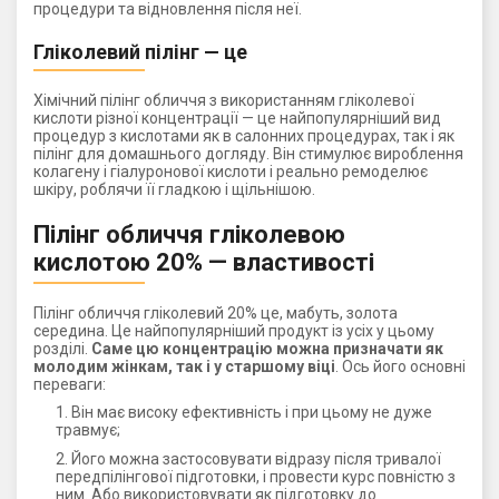
процедури та відновлення після неї.
Гліколевий пілінг — це
Хімічний пілінг обличчя з використанням гліколевої
кислоти різної концентрації — це найпопулярніший вид
процедур з кислотами як в салонних процедурах, так і як
пілінг для домашнього догляду. Він стимулює вироблення
колагену і гіалуронової кислоти і реально ремоделює
шкіру, роблячи її гладкою і щільнішою.
Пілінг обличчя гліколевою
кислотою 20% — властивості
Пілінг обличчя гліколевий 20% це, мабуть, золота
середина. Це найпопулярніший продукт із усіх у цьому
розділі.
Саме цю концентрацію можна призначати як
молодим жінкам, так і у старшому віці
. Ось його основні
переваги:
Він має високу ефективність і при цьому не дуже
травмує;
Його можна застосовувати відразу після тривалої
передпілінгової підготовки, і провести курс повністю з
ним. Або використовувати як підготовку до