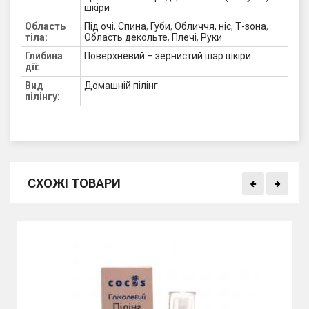
шкіри
Область
Під очі
,
Спина
,
Губи
,
Обличчя, ніс, Т-зона
,
тіла:
Область декольте
,
Плечі
,
Руки
Глибина
Поверхневий – зернистий шар шкіри
дії:
Вид
Домашній пілінг
пілінгу:
СХОЖІ ТОВАРИ