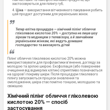
застосовуються для пілінгу губ;
Ціна
— використання вітчизняного пакування робить
цей продукт доступним для українських жінок.
Тепер елітна процедура — хімічний пілінг обличчя
гліколевою кислотою 20% — доступна не лише шоу
зіркам та модницям з телевізора, а й звичайним
українським жінкам, які ведуть домашнє
господарство та виховують дітей
Пілінг обличчя гліколевою кислотою 20% можна
використовувати для профілактики в'янення, догляду за
молодою та зрілою шкірою. Ексфоліація (або поверхневе
очищення від відмерлих клітин) сприятливо позначається
на здоров'ї покриву шкіри. Після процедури гліколевого
пілінгу запускаються процеси оновлення та
омолодження, шкіра стає помітно тоншою, молодшою ​​та
свіжішою.
Хімічний пілінг обличчя гліколевою
кислотою 20% — спосіб
застосування