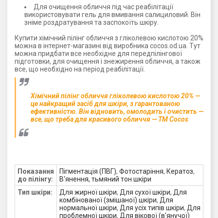
Для очищення обличчя під час реабілітації
використовувати гель для вмивання салициловий. Він
зніме роздратування та заспокоїть шкіру.
Купити хімічний пілінг обличчя з гліколевою кислотою 20%
можна в інтернет-магазині від виробника cocos.od.ua. Тут
можна придбати все необхідне для передпілінгової
підготовки, для очищення і знежирення обличчя, а також
все, що необхідно на період реабілітації.
Хімічний пілінг обличчя гліколевою кислотою 20% —
це найкращий засіб для шкіри, з гарантованою
ефективністю. Він відновить, омолодить і очистить —
все, що треба для красивого обличчя — ТМ Cocos
Показання
Пігментація (ПВГ)
,
Фотостаріння
,
Кератоз
,
до пілінгу:
В'янення, тьмяний тон шкіри
Тип шкіри:
Для жирної шкіри
,
Для сухої шкіри
,
Для
комбінованої (змішаної) шкіри
,
Для
нормальної шкіри
,
Для усіх типів шкіри
,
Для
проблемної шкіри
,
Для вікової (в'янучої)