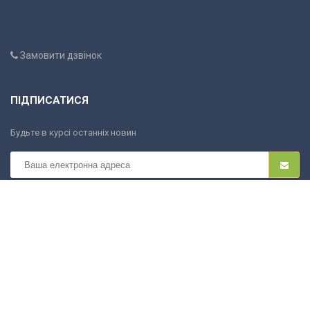
Замовити дзвінок
ПІДПИСАТИСЯ
Будьте в курсі останніх новин
COCOS.OD.UA
Copyright ©
2026. All rights reserved.
Інтернет-магазин працює
komiz.io
на платформі
.