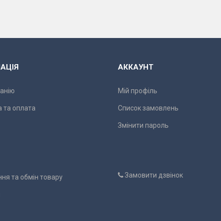
АЦІЯ
АККАУНТ
анію
Мій профіль
 та оплата
Список замовлень
Змінити пароль
Замовити дзвінок
ня та обмін товару
и