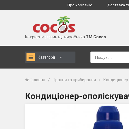
Про компанію
Доставка т
Інтернет магазин від виробника
TM Cocos
Категорії
/
/
Головна
Прання та прибирання
Кондиціонер 
Кондиціонер-ополіскувач