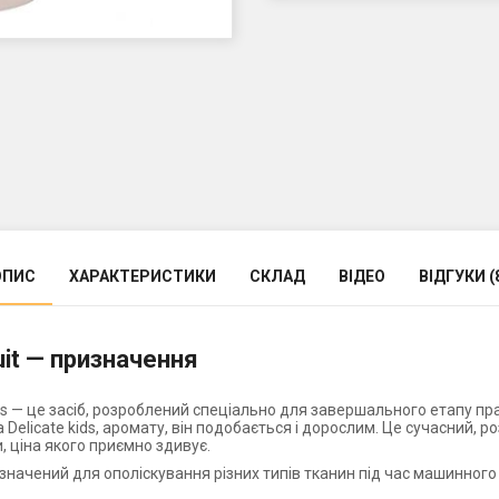
ОПИС
ХАРАКТЕРИСТИКИ
СКЛАД
ВІДЕО
ВІДГУКИ (
uit — призначення
os — це засіб, розроблений спеціально для завершального етапу пр
а Delicate kids, аромату, він подобається і дорослим. Це сучасний
, ціна якого приємно здивує.
изначений для ополіскування різних типів тканин під час машинного