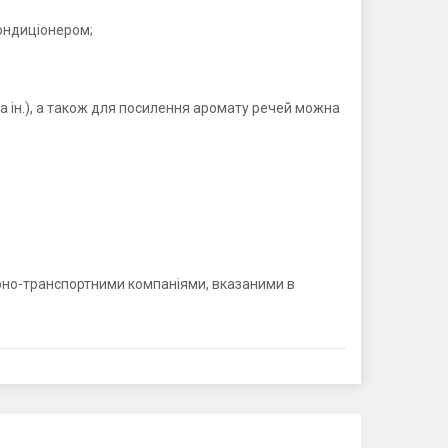
кондиціонером;
а ін.), а також для посилення аромату речей можна
варно-транспортними компаніями, вказаними в