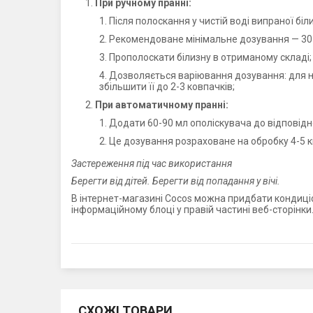
При ручному пранні:
Після полоскання у чистій воді випраної бі
Рекомендоване мінімальне дозування — 30 м
Прополоскати білизну в отриманому складі;
Дозволяється варіювання дозування: для на
збільшити її до 2-3 ковпачків;
При автоматичному пранні:
Додати 60-90 мл ополіскувача до відповідно
Це дозування розраховане на обробку 4-5 кг
Застереження під час використання
Берегти від дітей. Берегти від попадання у вічі.
В інтернет-магазині Cocos можна придбати кондиціо
інформаційному блоці у правій частині веб-сторінки
СХОЖІ ТОВАРИ