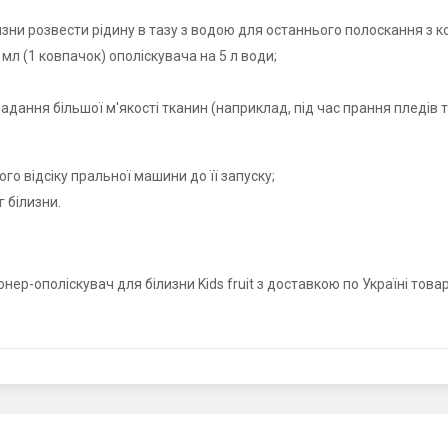
лизни розвести рідину в тазу з водою для останнього полоскання з 
л (1 ковпачок) ополіскувача на 5 л води;
дання більшої м'якості тканин (наприклад, під час прання пледів т
го відсіку пральної машини до її запуску;
 білизни.
нер-ополіскувач для білизни Kids fruit з доставкою по Україні то
.