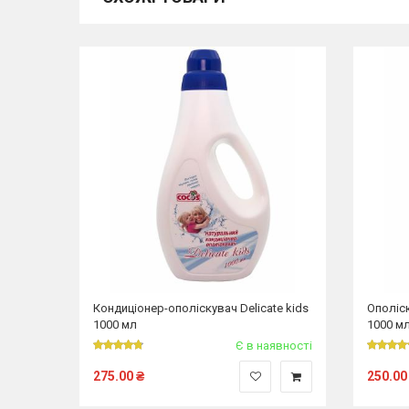
Кондиціонер-ополіскувач Delicate kids
Ополіск
1000 мл
1000 м
Є в наявності
275.00
₴
250.00