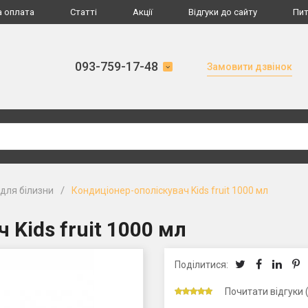
а оплата
Статті
Акції
Відгуки до сайту
Пит
093-759-17-48
Замовити дзвінок
/
для білизни
Кондиціонер-ополіскувач Kids fruit 1000 мл
 Kids fruit 1000 мл
Поділитися:
Почитати відгуки 