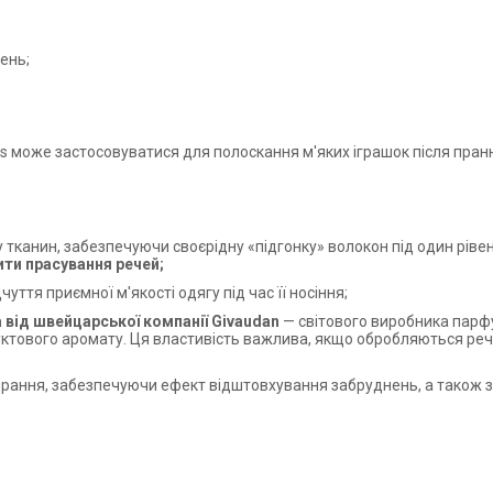
ень;
cos може застосовуватися для полоскання м'яких іграшок після пра
тканин, забезпечуючи своєрідну «підгонку» волокон під один рівен
ти прасування речей;
ття приємної м'якості одягу під час її носіння;
 від швейцарської компанії Givaudan
— світового виробника парфу
руктового аромату. Ця властивість важлива, якщо обробляються ре
рання, забезпечуючи ефект відштовхування забруднень, а також зн