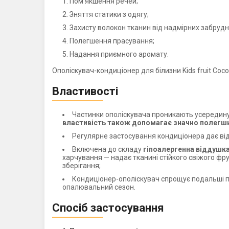
Пом'якшення речей;
Зняття статики з одягу;
Захисту волокон тканин від надмірних забрудн
Полегшення прасування;
Надання приємного аромату.
Ополіскувач-кондиціонер для білизни Kids fruit Co
Властивості
Частинки ополіскувача проникають усередину 
властивість також допомагає значно полегши
Регулярне застосування кондиціонера дає відчу
Включена до складу
гіпоалергенна віддушка
харчування — надає тканині стійкого свіжого ф
зберігання;
Кондиціонер-ополіскувач спрощує подальші п
опалювальний сезон.
Спосіб застосування