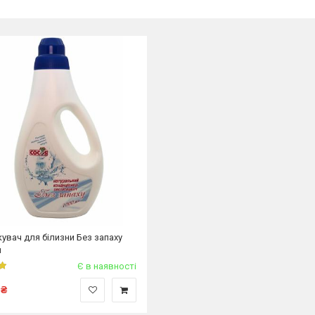
увач для білизни Без запаху
л
Є в наявності
₴