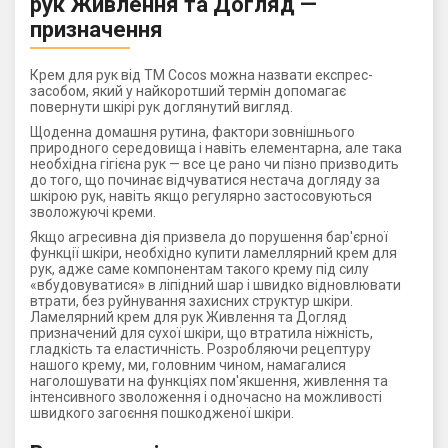
рук Живлення та Догляд —
призначення
Крем для рук від ТМ Cocos можна назвати експрес-
засобом, який у найкоротший термін допомагає
повернути шкірі рук доглянутий вигляд.
Щоденна домашня рутина, фактори зовнішнього
природного середовища і навіть елементарна, але така
необхідна гігієна рук — все це рано чи пізно призводить
до того, що починає відчуватися нестача догляду за
шкірою рук, навіть якщо регулярно застосовуються
зволожуючі креми.
Якщо агресивна дія призвела до порушення бар'єрної
функції шкіри, необхідно купити ламеллярний крем для
рук, адже саме компонентам такого крему під силу
«вбудовуватися» в ліпідний шар і швидко відновлювати
втрати, без руйнування захисних структур шкіри.
Ламелярний крем для рук Живлення та Догляд
призначений для сухої шкіри, що втратила ніжність,
гладкість та еластичність. Розробляючи рецептуру
нашого крему, ми, головним чином, намагалися
наголошувати на функціях пом'якшення, живлення та
інтенсивного зволоження і одночасно на можливості
швидкого загоєння пошкодженої шкіри.