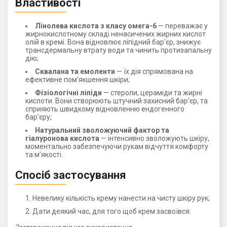
Властивості
Лінолева кислота з класу омега-6
— переважає у
жирнокислотному складі ненасичених жирних кислот
олій в кремі. Вона відновлює ліпідний бар'єр, знижує
трансдермальну втрату води та чинить протизапальну
дію;
Сквалана та емоленти
— їх дія спрямована на
ефективне пом'якшення шкіри;
Фізіологічні ліпіди
— стероли, цераміди та жирні
кислоти. Вони створюють штучний захисний бар'єр, та
сприяють швидкому відновленню ендогенного
бар'єру;
Натуральний зволожуючий фактор та
гіалуронова кислота
— інтенсивно зволожують шкіру,
моментально забезпечуючи рукам відчуття комфорту
та м'якості.
Спосіб застосування
Невелику кількість крему нанести на чисту шкіру рук;
Дати деякий час, для того щоб крем засвоївся.