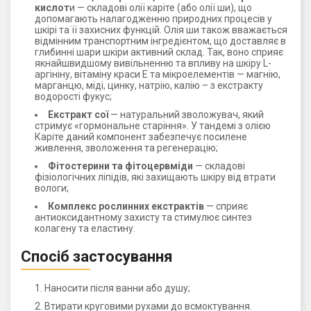
кислот
и — складові олії каріте (або олії ши), що
допомагають налагодженню природних процесів у
шкірі та її захисних функцій. Олія ши також вважається
відмінним транспортним інгредієнтом, що доставляє в
глибинні шари шкіри активний склад. Так, воно сприяє
якнайшвидшому вивільненню та впливу на шкіру L-
аргініну, вітаміну краси Е та мікроелементів — магнію,
марганцю, міді, цинку, натрію, калію – з екстракту
водорості фукус;
Екстракт сої
— натуральний зволожувач, який
стримує «гормональне старіння». У тандемі з олією
Каріте даний компонент забезпечує посилене
живлення, зволоження та регенерацію;
Фітостерини та фітоцервміди
— складові
фізіологічних ліпідів, які захищають шкіру від втрати
вологи;
Комплекс рослинних екстрактів
— сприяє
антиоксидантному захисту та стимулює синтез
колагену та еластину.
Спосіб застосування
Наносити після ванни або душу;
Втирати круговими рухами до всмоктування.