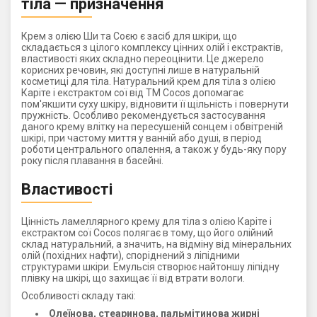
тіла — призначення
Крем з олією Ши та Соєю є засіб для шкіри, що
складається з цілого комплексу цінних олій і екстрактів,
властивості яких складно переоцінити. Це джерело
корисних речовин, які доступні лише в натуральній
косметиці для тіла. Натуральний крем для тіла з олією
Каріте і екстрактом сої від ТМ Cocos допомагає
пом'якшити суху шкіру, відновити її щільність і повернути
пружність. Особливо рекомендується застосування
даного крему влітку на пересушеній сонцем і обвітреній
шкірі, при частому миття у ванній або душі, в період
роботи центрального опалення, а також у будь-яку пору
року після плавання в басейні.
Властивості
Цінність ламеллярного крему для тіла з олією Каріте і
екстрактом сої Cocos полягає в тому, що його олійний
склад натуральний, а значить, на відміну від мінеральних
олій (похідних нафти), споріднений з ліпідними
структурами шкіри. Емульсія створює найтоншу ліпідну
плівку на шкірі, що захищає її від втрати вологи.
Особливості складу такі:
Олеїнова, стеаринова, пальмітинова жирні