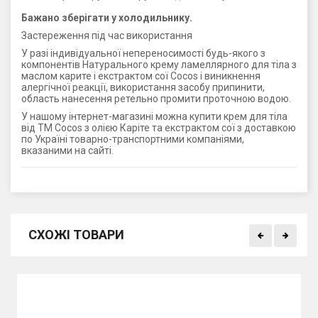
Бажано зберігати у холодильнику.
Застереження під час використання
У разі індивідуальної непереносимості будь-якого з
компонентів Натурального крему ламеллярного для тіла з
маслом карите і екстрактом сої Cocos і виникнення
алергічної реакції, використання засобу припинити,
область нанесення ретельно промити проточною водою.
У нашому інтернет-магазині можна купити крем для тіла
від ТМ Cocos з олією Каріте та екстрактом сої з доставкою
по Україні товарно-транспортними компаніями,
вказаними на сайті.
СХОЖІ ТОВАРИ