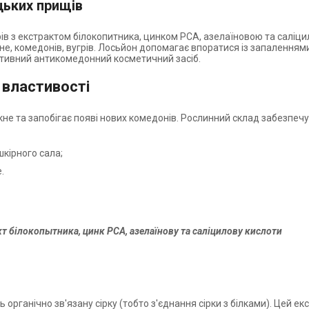
цьких прищів
рів з екстрактом білокопитника, цинком РСА, азелаїновою та салі
 комедонів, вугрів. Лосьйон допомагає впоратися із запаленнями 
тивний антикомедонний косметичний засіб.
 властивості
не та запобігає появі нових комедонів. Рослинний склад забезпечу
кірного сала;
.
т білокопытника, цинк РСА, азелаїнову та саліцилову кислоти
ь органічно зв'язану сірку (тобто з'єднання сірки з білками). Цей 