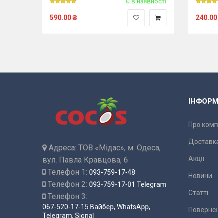
Є в наявності
590.00
₴
240.00
ІНФОРМ
Про комп
Доставка
Адреса:
ТОВ «Мідас», м. Одеса,
Акції
вул. Павла Кравцова, 6
Телефон 1:
093-759-17-48
Новини
Телефон 2:
093-759-17-01 Telegram
Статті
Телефон 3:
067-520-17-15 Вайбер, WhatsApp,
Повернен
Telegram, Signal