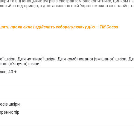
іри та від юнацьких вугрів з екстрактом білокопитника, цинком Р
осьйон від прищів, з доставкою по всій Україні можна як онлайн, та
шить прояв акне і здійснить себорегулюючу дію — ТМ Cocos
ої шкіри
,
Для чутливої ​​шкіри
,
Для комбінованої (змішаної) шкіри
,
Дл
ової (в'янучої) шкіри
оків
,
40 +
есів шкіри
ирених пір