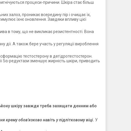
ригнічуються процеси-причини. Шкіра стає більш
них залоз, проникає всередину пір і очищає їх,
тимулює їхнє оновлення. Завдяки впливу цієї
лива в тому, що не викликає резистентності. Вона
 дії. А також бере участь у регуляції вироблення
нсформацію тестостерону в дегідротестостерон.
ії 5α-редуктази зменшує жирність шкіри, приводить
осьйону шкіру завжди треба захищати денним або
ня крему обов'язково навіть у підлітковому віці.
У