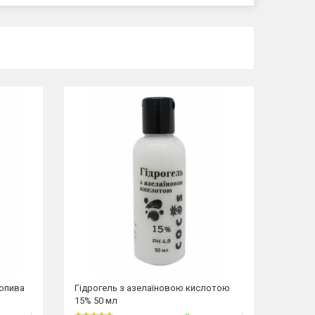
ропива
Гідрогель з азелаїновою кислотою
15% 50 мл