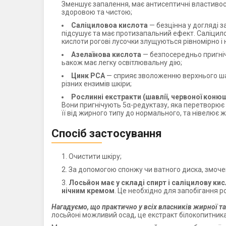
Зменшує запалення, має антисептичні властивост
здоровою та чистою;
Саліциловоа кислота
— безцінна у догляді з
підсушує та має протизапальний ефект. Саліцило
кислоти рогові лусочки злущуються рівномірно і 
Азелаїнова кислота
— безпосередньо пригнічу
ьакож має легку освітлювальну дію;
Цинк РСА
— сприяє зволоженню верхнього шар
різних ензимів шкіри;
Рослинні екстракти (шавлії, червоної конюш
Вони пригнічують 5α-редуктазу, яка перетворює 
її від жирного типу до нормального, та нівелює 
Спосіб застосування
Очистити шкіру;
За допомогою спонжу чи ватного диска, змочен
Лосьйон має у складі спирт і саліцилову ки
нічним кремом
. Це необхідно для запобігання р
Нагадуємо, що практично у всіх власників жирної та
лосьйоні можливий осад, це екстракт білокопитника