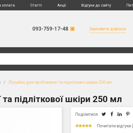
а оплата
Статті
Акції
Відгуки до сайту
Пит
093-759-17-48
Замовити дзвінок
/
и
Лосьйон для проблемної та підліткової шкіри 250 мл
та підліткової шкіри 250 мл
Поділитися:
Почитати відгуки 