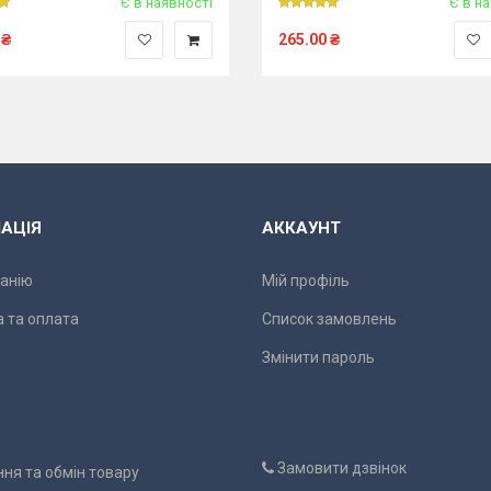
Є в наявності
Є в н
₴
265.00
₴
АЦІЯ
АККАУНТ
анію
Мій профіль
 та оплата
Список замовлень
Змінити пароль
Замовити дзвінок
ня та обмін товару