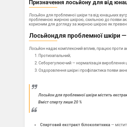
Призначення лосьйону для від юна
Лосьйон для проблемної шкіри та від юнацьких вуг
проблемною жирною шкірою, схильною до появи акне,
корисним для догляду за жирною шкірою як превен
Лосьйондля проблемної шкіри —
Лосьйон надає комплексний вплив, працює проти ак
Протизапальний;
Себорегулюючий — нормалізація вироблення ш
Оздоровлення шкіри і профілактика появи акне
Лосьйон для проблемної шкіри містить екстрак
Вміст спирту лише 20 %
Спиртовий екстракт білокопитника
— містит