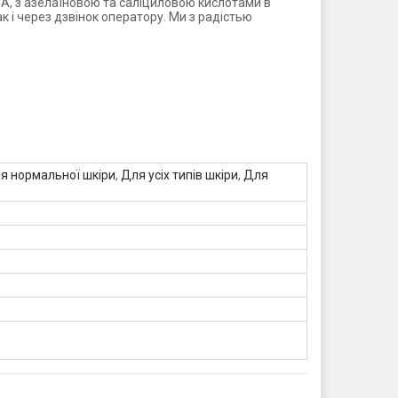
СА, з азелаїновою та саліциловою кислотами в
к і через дзвінок оператору. Ми з радістью
я нормальної шкіри
,
Для усіх типів шкіри
,
Для