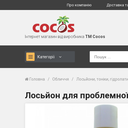
Про компанію
Доставка т
Інтернет магазин від виробника
TM Cocos
Категорії
/
/
Головна
Обличчя
Лосьйони, тоніки, гідролат
Лосьйон для проблемної 