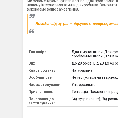
Ми рекомендуємо купити лосьйон для проблемної шк
нашому інтернет-магазині від виробника. Замовити л
виконаемо ваше замовлення.
Лосьйон від вугрів — підсушить прищики, змен
Тип шкіри:
Для жирної шкіри
,
Для сух
проблемної шкіри
,
Для вік
Вік:
До 20 років
,
Від 20 до 40 р
Клас продукту:
Натуральна
Особливість:
Не тестується на тваринах
Час застосування:
Універсальне
Призначення:
Тонізація
,
Посилення проц
Показання до
Від вугрів (акне)
,
Від розш
застосування: