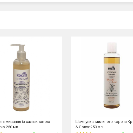
ля вмивання із саліциловою
Шампунь з мильного кореня К
ою 250 мл
& Лопух 250 мл