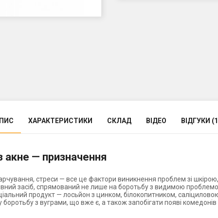
ПИС
ХАРАКТЕРИСТИКИ
СКЛАД
ВІДЕО
ВІДГУКИ (1
з акне — призначення
рчування, стреси — все це фактори виникнення проблем зі шкірою, 
вний засіб, спрямований не лише на боротьбу з видимою проблемою
ціальний продукт — лосьйон з цинком, білокопитником, саліцилов
 боротьбу з вуграми, що вже є, а також запобігати появі комедонів