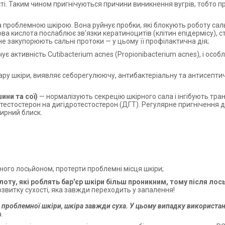
і. Таким чином пригнічуються причини виникнення вугрів, тобто п
а проблемною шкірою. Вона руйнує пробки, які блокують роботу саль
ва кислота послаблює зв'язки кератиноцитів (клітин епідермісу), с
не закупорюють сальні протоки — у цьому її профілактична дія;
є активність Cutibacterium acnes (Propionibacterium acnes), і особ
у шкіри, виявляє себорегулюючу, антибактеріальну та антисептичну
ини та сої)
— нормалізують секрецію шкірного сала і інгібують тра
тестостерон на дигідротестостерон (ДГТ). Регулярне пригнічення д
жирний блиск.
ого лосьйоном, протерти проблемні місця шкіри;
слоту, які роблять бар'єр шкіри більш проникним, тому після л
озвитку сухості, яка завжди переходить у запалення!
 проблемної шкіри, шкіра завжди суха. У цьому випадку використан
.