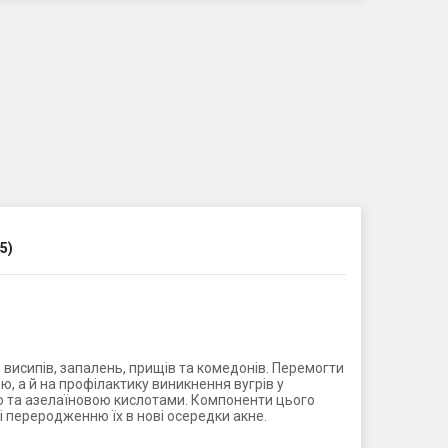
5)
висипів, запалень, прищів та комедонів. Перемогти
, а й на профілактику виникнення вугрів у
ою та азелаїновою кислотами. Компоненти цього
 і переродженню їх в нові осередки акне.