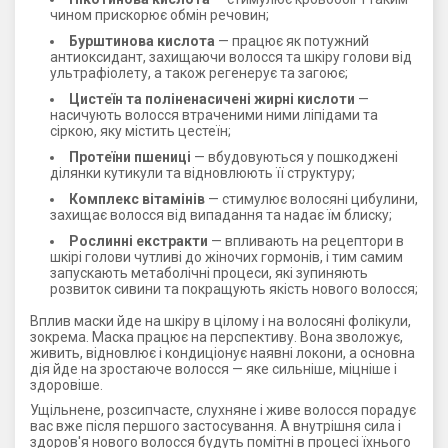
чином прискорює обмін речовин;
Бурштинова кислота
— працює як потужний
антиоксидант, захищаючи волосся та шкіру голови від
ультрафіолету, а також регенерує та загоює;
Цистеїн та поліненасичені жирні кислоти
—
насичують волосся втраченими ними ліпідами та
сіркою, яку містить цестеїн;
Протеїни пшениці
— вбудовуються у пошкоджені
ділянки кутикули та відновлюють її структуру;
Комплекс вітамінів
— стимулює волосяні цибулини,
захищає волосся від випадання та надає їм блиску;
Рослинні екстракти
— впливають на рецептори в
шкірі голови чутливі до жіночих гормонів, і тим самим
запускають метаболічні процеси, які зупиняють
розвиток сивини та покращують якість нового волосся;
Вплив маски йде на шкіру в цілому і на волосяні фолікули,
зокрема. Маска працює на перспективу. Вона зволожує,
живить, відновлює і кондиціонує наявні локони, а основна
дія йде на зростаюче волосся — яке сильніше, міцніше і
здоровіше.
Ущільнене, розсипчасте, слухняне і живе волосся порадує
вас вже після першого застосування. А внутрішня сила і
здоров'я нового волосся будуть помітні в процесі їхнього