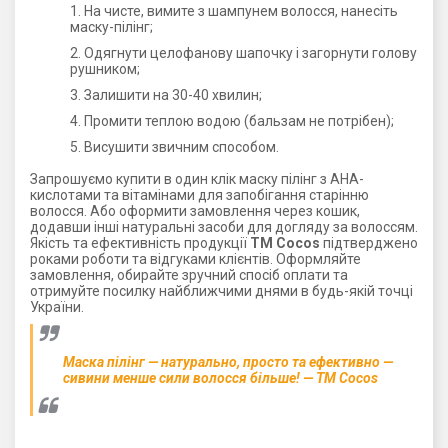
На чисте, вимите з шампунем волосся, нанесіть
маску-пілінг;
Одягнути целофанову шапочку і загорнути голову
рушником;
Залишити на 30-40 хвилин;
Промити теплою водою (бальзам не потрібен);
Висушити звичним способом.
Запрошуємо купити в один клік маску пілінг з АНА-
кислотами та вітамінами для запобігання старінню
волосся. Або оформити замовлення через кошик,
додавши інші натуральні засоби для догляду за волоссям.
Якість та ефективність продукції
ТМ Cocos
підтверджено
роками роботи та відгуками клієнтів. Оформляйте
замовлення, обирайте зручний спосіб оплати та
отримуйте посилку найближчими днями в будь-якій точці
України.
Маска пілінг — натурально, просто та ефективно —
сивини менше сили волосся більше! — ТМ Cocos