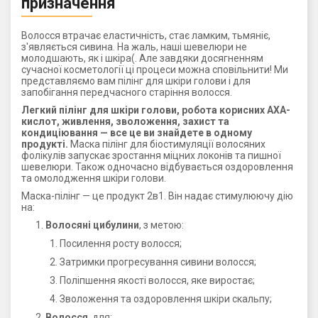
призначення
Волосся втрачає еластичність, стає ламким, тьмяніє,
з'являється сивина. На жаль, наші шевелюри не
молодшають, як і шкіра(. Але завдяки досягненням
сучасної косметології ці процеси можна сповільнити! Ми
представляємо вам пілінг для шкіри голови і для
запобігання передчасного старіння волосся.
Легкий пілінг для шкіри голови, робота корисних АХА-
кислот, живлення, зволоження, захист та
кондиціювання — все це ви знайдете в одному
продукті.
Маска пілінг для біостимуляції волосяних
фолікулів запускає зростання міцних локонів та пишної
шевелюри. Також одночасно відбувається оздоровлення
та омолодження шкіри голови.
Маска-пілінг — це продукт 2в1. Він надає стимулюючу дію
на:
Волосяні цибулини
, з метою:
Посилення росту волосся;
Затримки прогресування сивини волосся;
Поліпшення якості волосся, яке виростає;
Зволоження та оздоровлення шкіри скальпу;
Волосся
, для: