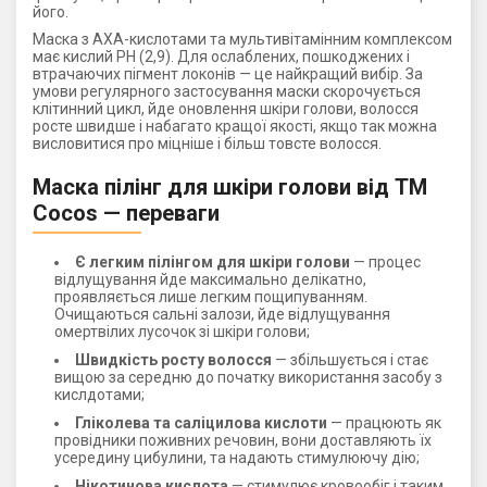
його.
Маска з АХА-кислотами та мультивітамінним комплексом
має кислий РН (2,9). Для ослаблених, пошкоджених і
втрачаючих пігмент локонів — це найкращий вибір. За
умови регулярного застосування маски скорочується
клітинний цикл, йде оновлення шкіри голови, волосся
росте швидше і набагато кращої якості, якщо так можна
висловитися про міцніше і більш товсте волосся.
Маска пілінг для шкіри голови від ТМ
Cocos — переваги
Є легким пілінгом для шкіри голови
— процес
відлущування йде максимально делікатно,
проявляється лише легким пощипуванням.
Очищаються сальні залози, йде відлущування
омертвілих лусочок зі шкіри голови;
Швидкість росту волосся
— збільшується і стає
вищою за середню до початку використання засобу з
кислдотами;
Гліколева та саліцилова кислоти
— працюють як
провідники поживних речовин, вони доставляють їх
усередину цибулини, та надають стимулюючу дію;
Нікотинова кислота
— стимулює кровообіг і таким