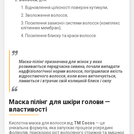
Відновлення цілісності поверхні кутикули;
Зволоження волосся;
Посилення захисної системи волосся (комплекс
клітинних мембран);
Посилення блиску та краси волосся.
Маска-пілінг призначена для жінок у яких
розвивається передчасна сивина, почали випадати
надфізіологічної норми волосся, погіршилася якість
відростаючого волосся, коли воно витончується,
ламається і втрачає свій колишній блиск і силу
Маска пілінг для шкіри голови —
властивості
Кислотна маска для волосся від
ТМ Cocos
— це
унікальна формула, яка запускає процеси усередині
фолікулів, прискорює ріст волосяного стрижня та зміцнює