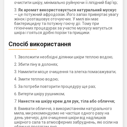
очистити шкіру, мінімально руйнуючи її ліпідний бар'єр;
Як аромат використовується натуральний мускус
— це потужний афродозіак. Його запах привертає увагу
жінок і розташовує оточуючих. У милі він має
бактерицидну та потужну гоючу дії. Тому при
гігієнічних процедурах за участю мускусу матується
шкіра і гояться дрібні порізи та прищики.
Спосіб використання
Зволожити необхідні ділянки шкіри теплою водою;
Збити піну в долонях;
Намилити місце очищення та злегка помасажувати;
Змити теплою водою;
За потреби повторити процедуру ще раз;
Витерти шкіру рушником;
Нанести на шкіру крем для рук, тіла або обличчя;
Вмивати обличчя, з використанням натурального
мила, ми рекомендуємо не частіше одного разу на
день увечері, для очищення шкіри від надлишків
шкірного сала та атмосферних забруднень, які осіли на
обличчя протягом дня.