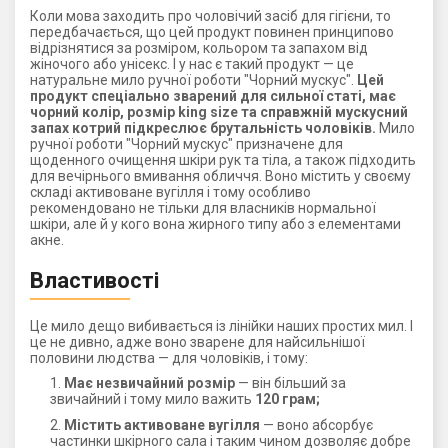
Коли мова заходить про чоловічий засіб для гігієни, то
передбачається, що цей продукт повинен принципово
відрізнятися за розміром, кольором та запахом від
жіночого або унісекс. І у нас є такий продукт — це
натуральне мило ручної роботи "Чорний мускус".
Цей
продукт спеціально зварений для сильної статі, має
чорний колір, розмір king size та справжній мускусний
запах котрий підкреслює брутальність чоловіків.
Мило
ручної роботи "Чорний мускус" призначене для
щоденного очищення шкіри рук та тіла, а також підходить
для вечірнього вмивання обличчя. Воно містить у своєму
складі активоване вугілля і тому особливо
рекомендовано не тільки для власників нормальної
шкіри, але й у кого вона жирного типу або з елементами
акне.
Властивості
Це мило дещо вибивається із лінійки наших простих мил. І
це не дивно, адже воно зварене для найсильнішої
половини людства — для чоловіків, і тому:
Має незвичайний розмір
— він більший за
звичайний і тому мило важить
120 грам;
Містить активоване вугілля
— воно абсорбує
частинки шкірного сала і таким чином дозволяє добре