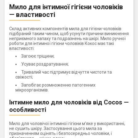
Мило для інтимної гігієни чоловіків
— властивості
Склад активних компонентів мила для гігієни чоловіків
підібраний таким чином, щоб усунути причини виникнення
неприємного запаху та подразнень на шкірі. Мило ручної
роботи для інтимної гігієни чоловіків Кокос має такі
властивості:
Загоює тріщини;
Усуває роздратування;
Тривалий час підтримує відчуття чистоти та
свіжості;
Запобігає розмноженню патогенних
мікроорганізмів.
Інтимне мило для чоловіків від Cocos —
особливості
Мило для чоловічої інтимної гігієни м'яке у використанні,
не сушить шкіру. Застосування цього мила за
призначенням оцінять і безпосередньо чоловіки, і