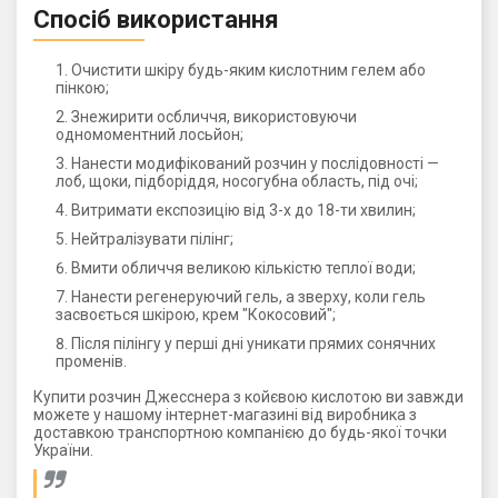
Спосіб використання
Очистити шкіру будь-яким кислотним гелем або
пінкою;
Знежирити осбличчя, використовуючи
одномоментний лосьйон;
Нанести модифікований розчин у послідовності —
лоб, щоки, підборіддя, носогубна область, під очі;
Витримати експозицію від 3-х до 18-ти хвилин;
Нейтралізувати пілінг;
Вмити обличчя великою кількістю теплої води;
Нанести регенеруючий гель, а зверху, коли гель
засвоється шкірою, крем "Кокосовий";
Після пілінгу у перші дні уникати прямих сонячних
променів.
Купити розчин Джесснера з койєвою кислотою ви завжди
можете у нашому інтернет-магазині від виробника з
доставкою транспортною компанією до будь-якої точки
України.