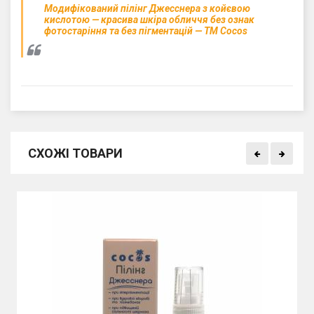
Модифікований пілінг Джесснера з койєвою
кислотою — красива шкіра обличчя без ознак
фотостаріння та без пігментацій — ТМ Cocos
СХОЖІ ТОВАРИ