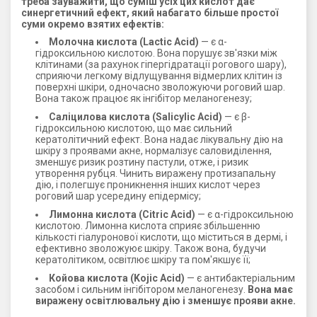
треба зауважити, що суміш усіх цих кислот дає
синергетичний ефект, який набагато більше простої
суми окремо взятих ефектів:
Молочна кислота (Lactic Acid)
— є α-
гідроксильною кислотою. Вона порушує зв'язки між
клітинами (за рахунок гіпергідратації рогового шару),
сприяючи легкому відлущування відмерлих клітин із
поверхні шкіри, одночасно зволожуючи роговий шар.
Вона також працює як інгібітор меланогенезу;
Саліцилова кислота (Salicylic Acid)
— є β-
гідроксильною кислотою, що має сильний
кератолітичний ефект. Вона надає лікувальну дію на
шкіру з проявами акне, нормалізує саловиділення,
зменшує ризик розтину пастули, отже, і ризик
утворення рубця. Чинить виражену протизапальну
дію, і полегшує проникнення інших кислот через
роговий шар усередину епідермісу;
Лимонна кислота (Citric Acid)
— є α-гідроксильною
кислотою. Лимонна кислота сприяє збільшенню
кількості гіалуронової кислоти, що міститься в дермі, і
ефективно зволожуює шкіру. Також вона, будучи
кератолітиком, освітлює шкіру та пом'якшує її;
Койова кислота (Kojic Acid)
— є антибактеріальним
засобом і сильним інгібітором меланогенезу.
Вона має
виражену освітлювальну дію і зменшує прояви акне.