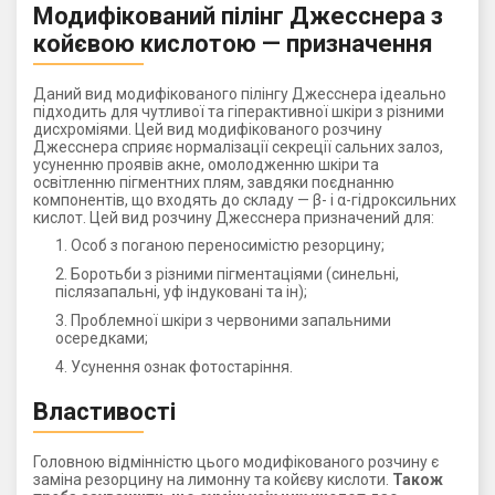
Модифікований пілінг Джесснера з
койєвою кислотою — призначення
Даний вид модифікованого пілінгу Джесснера ідеально
підходить для чутливої ​​та гіперактивної шкіри з різними
дисхроміями. Цей вид модифікованого розчину
Джесснера сприяє нормалізації секреції сальних залоз,
усуненню проявів акне, омолодженню шкіри та
освітленню пігментних плям, завдяки поєднанню
компонентів, що входять до складу — β- і α-гідроксильних
кислот. Цей вид розчину Джесснера призначений для:
Особ з поганою переносимістю резорцину;
Боротьби з різними пігментаціями (синельні,
післязапальні, уф індуковані та ін);
Проблемної шкіри з червоними запальними
осередками;
Усунення ознак фотостаріння.
Властивості
Головною відмінністю цього модифікованого розчину є
заміна резорцину на лимонну та койєву кислоти.
Також