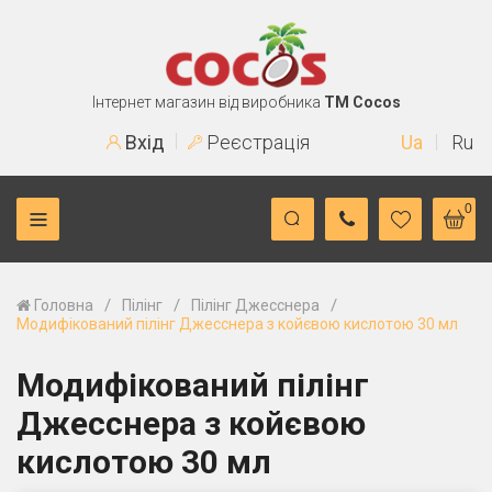
Інтернет магазин від виробника
TM Cocos
Вхід
Реєстрація
Ua
Ru
0
/
/
/
Головна
Пілінг
Пілінг Джесснера
Модифікований пілінг Джесснера з койєвою кислотою 30 мл
Модифікований пілінг
Джесснера з койєвою
кислотою 30 мл