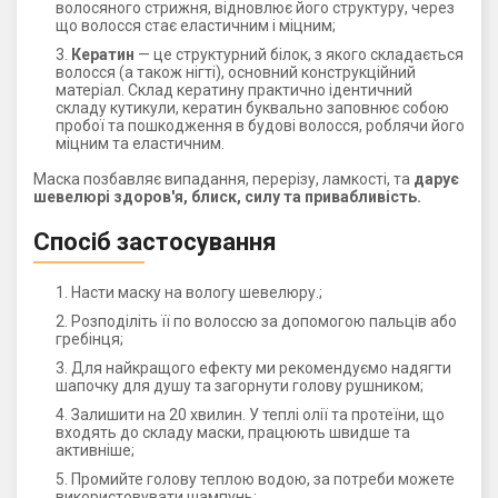
волосяного стрижня, відновлює його структуру, через
що волосся стає еластичним і міцним;
Кератин
— це структурний білок, з якого складається
волосся (а також нігті), основний конструкційний
матеріал. Склад кератину практично ідентичний
складу кутикули, кератин буквально заповнює собою
пробої та пошкодження в будові волосся, роблячи його
міцним та еластичним.
Маска позбавляє випадання, перерізу, ламкості, та
дарує
шевелюрі здоров'я, блиск, силу та привабливість.
Спосіб застосування
Насти маску на вологу шевелюру.;
Розподіліть її по волоссю за допомогою пальців або
гребінця;
Для найкращого ефекту ми рекомендуємо надягти
шапочку для душу та загорнути голову рушником;
Залишити на 20 хвилин. У теплі олії та протеїни, що
входять до складу маски, працюють швидше та
активніше;
Промийте голову теплою водою, за потреби можете
використовувати шампунь;