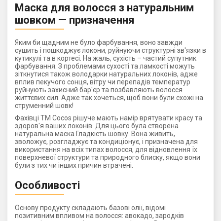
Маска для волосся з натуральним
шовком — призначення
Яким би щадним не було фарбування, воно завжди
сушить і пошкоджує локони, руйнуючи структурні зв'язки в
кутикулі та в кортесі. На жаль, сухість – частий супутник
фарбування. З проблемами сухості та ламкості можуть
зіткнутися також володарки натуральних локонів, адже
вплив пекучого сонця, вітру чи перепадів температур
руйнують захисний бар'єр та позбавляють волосся
життєвих сил. Адже так хочеться, щоб вони були схожі на
струменний шовк!
Фахівці ТМ Cocos рішуче мають намір врятувати красу та
здоров'я ваших локонів. Для цього була створена
натуральна маска Гладкість шовку. Вона живить,
зволожує, розгладжує та кондиціонує, і призначена для
використання на всіх типах волосся, для відновлення їх
поверхневої структури та природного блиску, якщо вони
були з тих чи інших причин втрачені.
Особливості
Основу продукту складають базові олії, відомі
позитивним впливом на волосся: авокадо, зародків