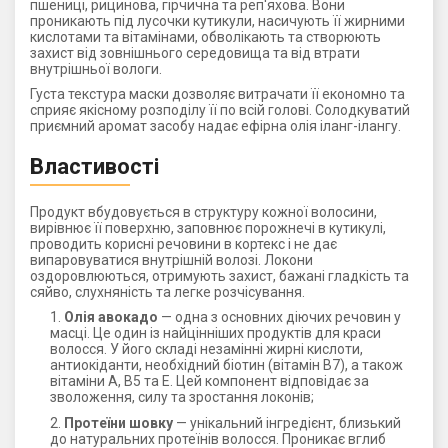
пшениці, рицинова, гірчична та реп'яхова. Вони
проникають під лусочки кутикули, насичують її жирними
кислотами та вітамінами, обволікають та створюють
захист від зовнішнього середовища та від втрати
внутрішньої вологи.
Густа текстура маски дозволяє витрачати її економно та
сприяє якісному розподілу її по всій голові. Солодкуватий
приємний аромат засобу надає ефірна олія іланг-ілангу.
Властивості
Продукт вбудовується в структуру кожної волосини,
вирівнює її поверхню, заповнює порожнечі в кутикулі,
проводить корисні речовини в кортекс і не дає
випаровуватися внутрішній волозі. Локони
оздоровлюються, отримують захист, бажані гладкість та
сяйво, слухняність та легке розчісування.
Олія авокадо
— одна з основних діючих речовин у
масці. Це один із найцінніших продуктів для краси
волосся. У його складі незамінні жирні кислоти,
антиокіданти, необхідний біотин (вітамін В7), а також
вітаміни А, В5 та Е. Цей компонент відповідає за
зволоження, силу та зростання локонів;
Протеїни шовку
— унікальний інгредієнт, близький
до натуральних протеїнів волосся. Проникає вглиб