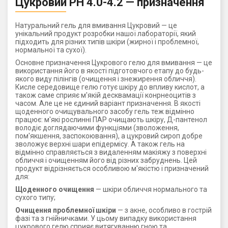
Цукровий PH 4.0-4.2 — призначення
Натуральний гель для вмивання Цукровий — це
унікальний продукт розробки нашої лабораторії, який
підходить для різних типів шкіри (жирної і проблемної,
нормальної та сухої).
Основне призначення Цукрового гелю для вмивання — це
використання його в якості підготовчого етапу до будь-
якого виду пілінгів (очищення і знежирення обличчя).
Кисле середовище гелю готує шкіру до впливу кислот, а
також саме сприяє м'якій десквамації конрнеоцитів з
часом. Але це не єдиний варіант призначення. В якості
щоденного очищувального засобу гель теж відмінно
працює: м'які рослинні ПАР очищають шкіру, Д-пантенол
володіє доглядаючими функціями (зволоження,
пом'якшення, заспокоювання), а цукровий сироп добре
зволожує верхні шари епідермісу. А також гель на
відмінно справляється з видаленням макіяжу з поверхні
обличчя і очищенням його від різних забруднень. Цей
продукт відрізняється особливою м'якістю і призначений
для:
Щоденного очищення
— шкіри обличчя нормального та
сухого типу;
Очищення проблемної шкіри
— з акне, особливо в гострій
фазі та з гнійничками. У цьому випадку використання
цукрового гелю сприяє витягуванню гною та