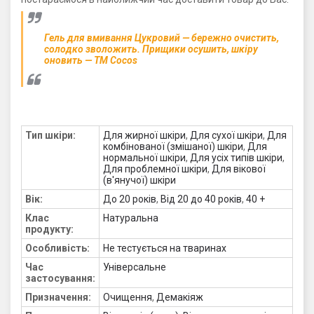
Гель для вмивання Цукровий — бережно очистить,
солодко зволожить. Прищики осушить, шкіру
оновить — ТМ Cocos
Тип шкіри:
Для жирної шкіри
,
Для сухої шкіри
,
Для
комбінованої (змішаної) шкіри
,
Для
нормальної шкіри
,
Для усіх типів шкіри
,
Для проблемної шкіри
,
Для вікової
(в'янучої) шкіри
Вік:
До 20 років
,
Від 20 до 40 років
,
40 +
Клас
Натуральна
продукту:
Особливість:
Не тестується на тваринах
Час
Універсальне
застосування:
Призначення:
Очищення
,
Демакіяж