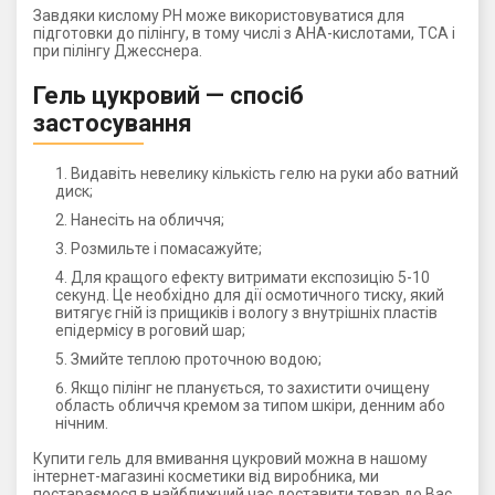
Завдяки кислому РН може використовуватися для
підготовки до пілінгу, в тому числі з АНА-кислотами, ТСА і
при пілінгу Джесснера.
Гель цукровий — спосіб
застосування
Видавіть невелику кількість гелю на руки або ватний
диск;
Нанесіть на обличчя;
Розмильте і помасажуйте;
Для кращого ефекту витримати експозицію 5-10
секунд. Це необхідно для дії осмотичного тиску, який
витягує гній із прищиків і вологу з внутрішніх пластів
епідермісу в роговий шар;
Змийте теплою проточною водою;
Якщо пілінг не планується, то захистити очищену
область обличчя кремом за типом шкіри, денним або
нічним.
Купити гель для вмивання цукровий можна в нашому
інтернет-магазині косметики від виробника, ми
постараємося в найближчий час доставити товар до Вас.