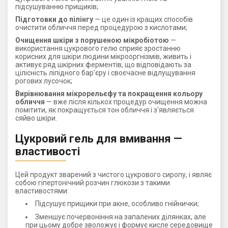
підсушуванню прищиків;
Підготовки до пілінгу
— це один із кращих способів
очистити обличчя перед процедурою з кислотами;
Очищення шкіри з порушеною мікробіотою
—
використання цукрового гелю сприяє зростанню
корисних для шкіри людини мікрооргнізмів, живить і
активує ряд шкірних ферментів, що відповідають за
цілісність ліпідного бар'єру і своєчасне відлущування
рогових лусочок;
Вирівнювання мікрорельєфу та покращення кольору
обличчя
— вже після кількох процедур очищення можна
помітити, як покращується тон обличчя і з'являється
сяйво шкіри.
Цукровий гель для вмивання —
властивості
Цей продукт зварений з чистого цукрового сиропу, і являє
собою гіпертонічний розчин глюкози з такими
властивостями:
Підсушує прищики при акне, особливо гнійнички;
Зменшує почервоніння на запалених ділянках, але
при цьому добре зволожує і формує кисле середовище