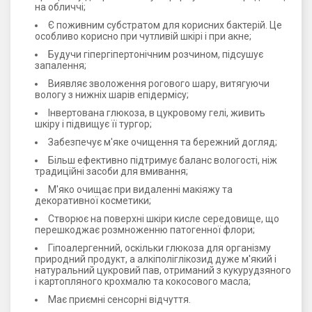
на обличчі;
Є поживним субстратом для корисних бактерій. Це
особливо корисно при чутливій шкірі і при акне;
Будучи гіпергіпертонічним розчином, підсушує
запалення;
Виявляє зволоження рогового шару, витягуючи
вологу з нижніх шарів епідермісу;
Інвертована глюкоза, в цукровому гелі, живить
шкіру і підвищує її тургор;
Забезпечує м'яке очищення та бережний догляд;
Більш ефективно підтримує баланс вологості, ніж
традиційні засоби для вмивання;
М'яко очищає при видаленні макіяжу та
декоративної косметики;
Створює на поверхні шкіри кисле середовище, що
перешкоджає розмноженню патогенної флори;
Гіпоалергенний, оскільки глюкоза для організму
природний продукт, а алкіполіглікозид дуже м'який і
натуральний цукровий пав, отриманий з кукурудзяного
і картопляного крохмалю та кокосового масла;
Має приємні сенсорні відчуття.