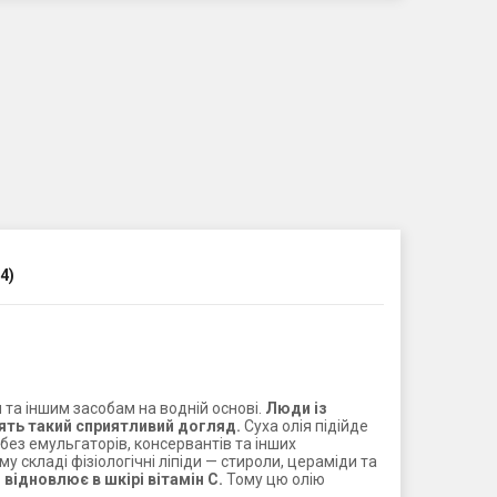
4)
та іншим засобам на водній основі.
Люди із
нять такий сприятливий догляд.
Суха олія підійде
без емульгаторів, консервантів та інших
у складі фізіологічні ліпіди — стироли, цераміди та
відновлює в шкірі вітамін С.
Тому цю олію