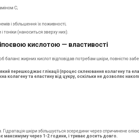
аміном С;
мів і збільшення їх поживності;
і тоніки (наноситься зверху них).
ліпоєвою кислотою — властивості
 щоб баланс жирних кислот відповідав потребам шкіри, повністю за
кий перешкоджає глікації (процес склеювання колагену та елас
на колагену та еластину від цукру, оскільки не дозволяє накопи
ів. Гідратація шкіри збільшується зсередини через спричинене олі
є максимуму через 1-2 години, і триває досить довго.