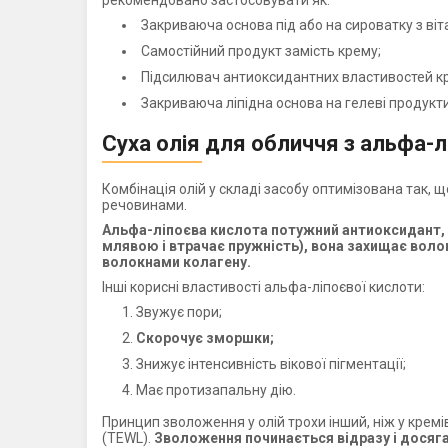
рекомендовано застосовувати як:
Закриваюча основа під або на сироватку з віт
Самостійний продукт замість крему;
Підсилювач антиоксидантних властивостей кре
Закриваюча ліпідна основа на гелеві продукти 
Суха олія для обличчя з альфа-
Комбінація олій у складі засобу оптимізована так,
речовинами.
Альфа-ліпоєва кислота потужний антиоксидант, я
млявою і втрачає пружність), вона захищає волок
волокнами колагену.
Інші корисні властивості альфа-ліпоєвої кислоти:
Звужує пори;
Скорочує зморшки;
Знижує інтенсивність вікової пігментації;
Має протизапальну дію.
Принцип зволоження у олій трохи інший, ніж у крем
(TEWL).
Зволоження починається відразу і досяга