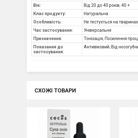
Вік:
Від 20 до 40 років
,
40 +
Клас продукту:
Натуральна
Особливість:
Не тестується на тваринах
Час застосування:
Універсальне
Призначення:
Тонізація
,
Посилення проц
Показання до
Антивіковий
,
Від носогубн
застосування:
СХОЖІ ТОВАРИ