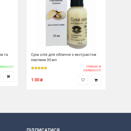
ом та
Суха олія для обличчя з екстрактом
перлини 30 мл
Немає в
аявності
наявності
1.00
₴
ПІДПИСАТИСЯ