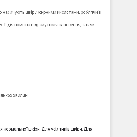
но насичують шкіру жирними кислотами, роблячи її
Її дія помітна відразу після нанесення, так як
лькох хвилин;
я нормальної шкіри
,
Для усіх типів шкіри
,
Для