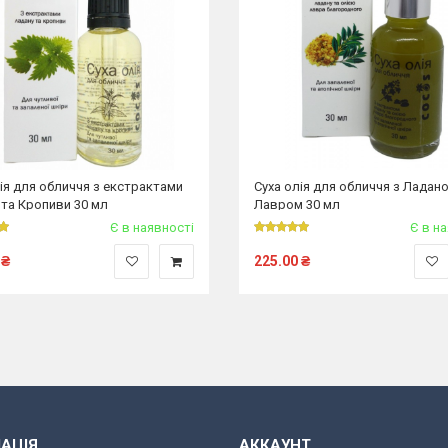
ія для обличчя з екстрактами
Суха олія для обличчя з Ладан
 та Кропиви 30 мл
Лавром 30 мл
Є в наявності
Є в н
₴
225.00
₴
АЦІЯ
АККАУНТ