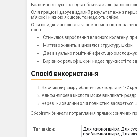
Властивості сухої олії для обличчя з альфа-ліпоєв
Олія працює і дарує видимий результат вже з першог
м'якою і ніжною як шовк, та надають сяйва.
Олія швидко засвоюється, по консистенції вона легка
вона:
Стимулює вироблення власного колагену, приг
Миттєво живить, відновлює структуру шкіри.
Дає візуально помітний ефект, що омолоджує
Вирівнює рельєф шкіри, надає пружності та з
Спосіб використання
На очищену шкіру обличчя розподілити 1-2 крап
Альфа-ліпоєва кислота може викликати роздра
Через 1-2 хвилини олія повністью засвоється 
Зберігати Уникати потрапляння прямих сонячних пр
Тип шкіри:
Для жирної шкіри
,
Для сух
проблемної шкіри
,
Для вік