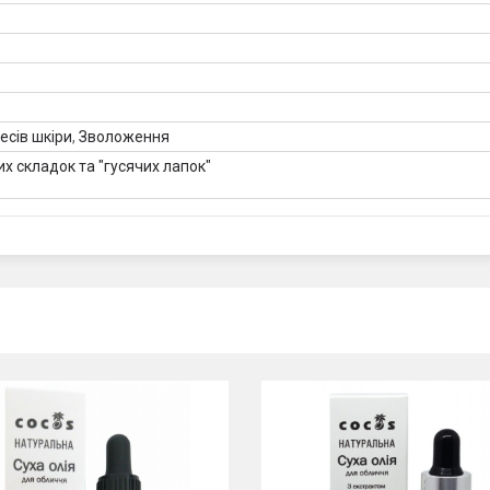
есів шкіри
,
Зволоження
их складок та "гусячих лапок"