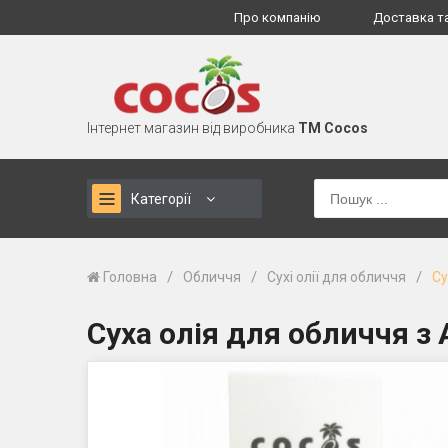
Про компанію
Доставка т
Інтернет магазин від виробника
TM Cocos
Категорії
/
/
/
Головна
Обличчя
Сухі олії для обличчя
Су
Суха олія для обличчя 