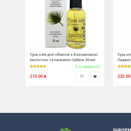
Суха олія для обличчя з Азелаїновою
Суха ол
кислотою та пальмою Сабаль 30 мл
Ладану
Є в наявності
210.00
₴
225.00
ІНФОРМ