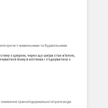
безпечуючи її живильними та будівельними
тину з цукром, через що шкіра стає в'ялою,
чуватися йому в клітинах і з'єднуватися з
єю зниження трансепідермальної втрати води