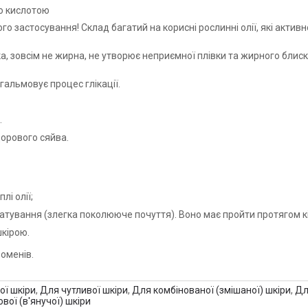
ою кислотою
о застосування! Склад багатий на корисні рослинні олії, які актив
, зовсім не жирна, не утворює неприємної плівки та жирного блиску. 
альмовує процес глікації.
.
дорового сяйва.
лі олії;
тування (злегка поколююче почуття). Воно має пройти протягом кі
шкірою.
оменів.
ої шкіри
,
Для чутливої ​​шкіри
,
Для комбінованої (змішаної) шкіри
,
Дл
ової (в'янучої) шкіри