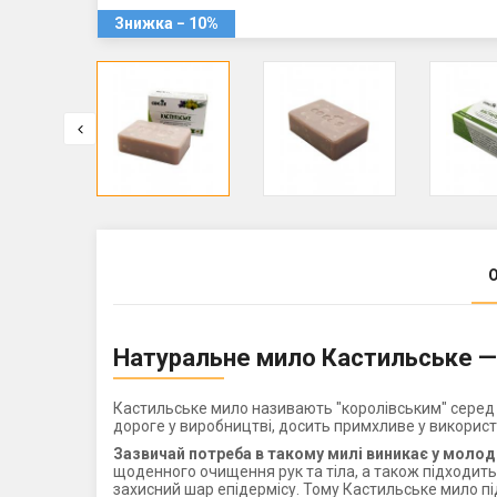
Знижка − 10%
Натуральне мило Кастильське —
Кастильське мило називають "королівським" серед у
дороге у виробництві, досить примхливе у використа
Зазвичай потреба в такому милі виникає у молоди
щоденного очищення рук та тіла, а також підходить
захисний шар епідермісу. Тому Кастильське мило пі