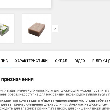
ОПИС
ХАРАКТЕРИСТИКИ
СКЛАД
ВІДЕО
ВІДГУКИ (
 призначення
сіх видів туалетного мила. Його досі дуже рідко можна побачити у
нні, зовсім недоступне для нас раніше і вкрай рідко з'являється у
х мам, які хочуть мати м'яке та універсальне мило для себе та 
 для вечірнього очищення шкіри обличчя. Воно має не дуже рясну пі
дходить для власників різних типів шкіри, для очищення шкіри діте