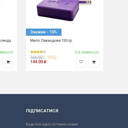
Знижка − 10%
Знижк
роянда
Мило Лавандове 130 гр
Мило Г
аявності
Є в наявності
160.00
(−10%)
140.0
144.00
₴
126.0
ПІДПИСАТИСЯ
Будьте в курсі останніх новин