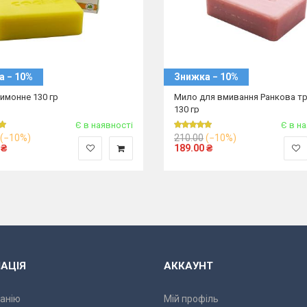
а − 10%
Знижка − 10%
имонне 130 гр
Мило для вмивання Ранкова т
130 гр
Є в наявності
Є в н
(−10%)
210.00
(−10%)
₴
189.00
₴
АЦІЯ
АККАУНТ
анію
Мій профіль