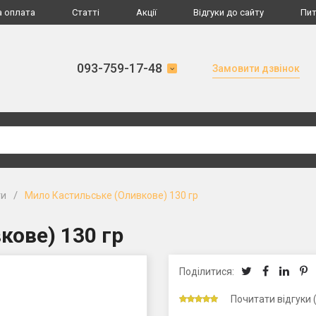
а оплата
Статті
Акції
Відгуки до сайту
Пит
093-759-17-48
Замовити дзвінок
/
ти
Мило Кастильське (Оливкове) 130 гр
кове) 130 гр
Поділитися:
Почитати відгуки 