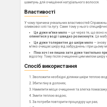
шампунь для очищення натурального волосся.
Властивості
У чому причина унікальних властивостей Справжньог
оливкової олії та лугу. Саме тому у нього специфічні
Це дуже м'яке мило
— це через те, що воно н
опинитися у воді і швидко розмокнути.
Це мабу
Це дуже толерантне до шкіри мило
— знову 
м'яко очищає шкіру від забруднень і при цьому мі
Піна хоч і не пишна зате дуже тактильно п
відсотку. Тому після очищення цим милом шкіру н
Спосіб використання
Зволожити необхідні ділянки шкіри теплою во
Збити піну в долонях;
Намилити місце очищення та злегка помасажу
Змити теплою водою;
За потреби повторити процедуру ще раз;