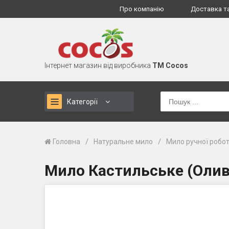
Про компанію
Доставка т
Інтернет магазин від виробника
TM Cocos
Категорії
/
/
Головна
Натуральне мило
Мило ручної робо
Мило Кастильське (Олив