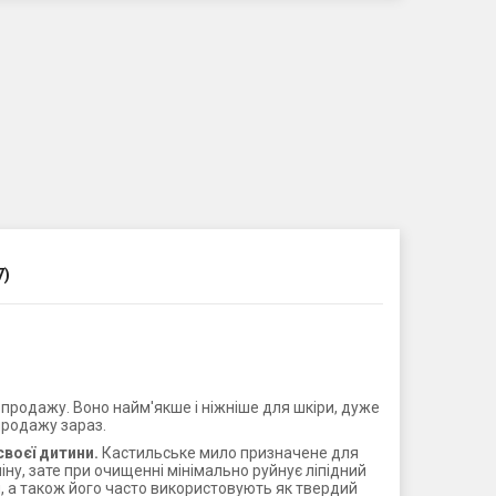
7)
 продажу. Воно найм'якше і ніжніше для шкіри, дуже
 продажу зараз.
своєї дитини.
Кастильське мило призначене для
ну, зате при очищенні мінімально руйнує ліпідний
й, а також його часто використовують як твердий