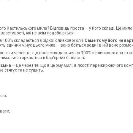
о Кастильського мила? Відповідь проста — у його складі. Це мило 
 властивості, які не всім подобаються:
а 100% складається з рідкої оливкової олії.
Саме тому його не вар
ть єдиний мінус цього мила — воно боїться води і в ній воно розмок
ж таки через те, що воно складається на 100% з оливкової олії і в
німально торкається її бар'єрних біпластів;
риємна
— це через те, що в цьому милі, в якості пережирюючого комп
е стягує та не сушить.
дою;
вати;