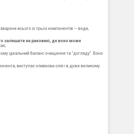
зварене всього із трьох компонентів — води,
то залишати на раковині, де воно може
ає;
 ньому ідеальний баланс очищення та "догляду". Воно
онента, виступає оливкова олія і в дуже великому