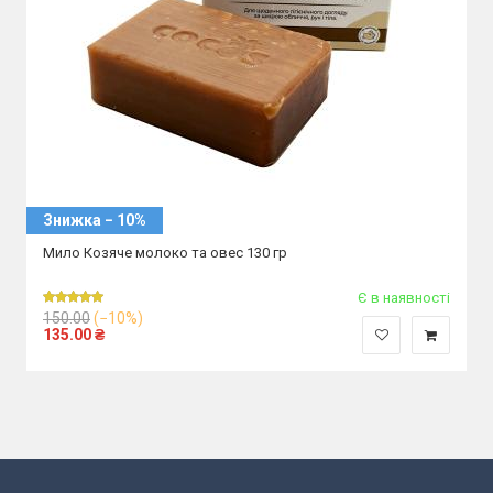
Знижка − 10%
Мило Козяче молоко та овес 130 гр
Є в наявності
150.00
(−10%)
135.00
₴