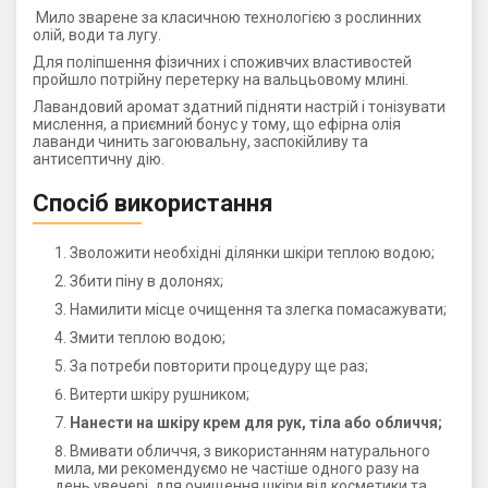
Мило зварене за класичною технологією з рослинних
олій, води та лугу.
Для поліпшення фізичних і споживчих властивостей
пройшло потрійну перетерку на вальцьовому млині.
Лавандовий аромат здатний підняти настрій і тонізувати
мислення, а приємний бонус у тому, що ефірна олія
лаванди чинить загоювальну, заспокійливу та
антисептичну дію.
Спосіб використання
Зволожити необхідні ділянки шкіри теплою водою;
Збити піну в долонях;
Намилити місце очищення та злегка помасажувати;
Змити теплою водою;
За потреби повторити процедуру ще раз;
Витерти шкіру рушником;
Нанести на шкіру крем для рук, тіла або обличчя;
Вмивати обличчя, з використанням натурального
мила, ми рекомендуємо не частіше одного разу на
день увечері, для очищення шкіри від косметики та