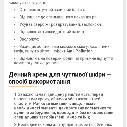
виконує такі функції:
Створює штучний захисний бар'єр;
Відновлює до оптимального показник ph;
Усуває свербіж і роздратування, заспокоює;
Підсилює антиоксидантний захист;
Зволожує;
Захищає обличчя від міського смогу, вихлопних
газів, пилу та вітру — ефект
Anti-Pollution
;
Відновлює на поверхні обличчя приємне відчуття
комфорту і захищеності.
Денний крем для чутливої ​​шкіри
—
спосіб використання
Зважаючи на підвищену реактивність, перед
нанесенням крему, обличчя обов'язково треба
очистити.
Ранкове вмивання, якщо немає
необхідності змивати декоративну косметику та
вуличні забруднення, проводити без використання
спеціальних засобів (гелі, мило та ін.);
Розподілити крем для чутливої ​​шкіри по обличчю;