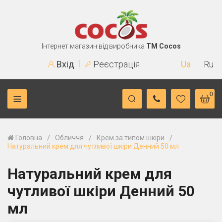
Інтернет магазин від виробника
TM Cocos
Вхід
Реєстрація
Ua
Ru
0
/
/
/
Головна
Обличчя
Крем за типом шкіри
Натуральний крем для чутливої шкіри Денний 50 мл
Натуральний крем для
чутливої шкіри Денний 50
мл