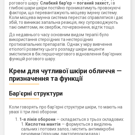
рогового шару.
Слабкий бар'єр — поганий захист,
і в
глибокі шари шкіри постійно проникатимуть провокуючі
фактори, що перевантажують місцеву імунну систему.
Коли місцева імунна система перестає справлятися і дає
збій, то виникає запальна реакція, яку супроводжують
такі симптоми, як свербіж, почервоніння, відтік тощо.
До недавнього часу основним видом терапії було
використання стероїдних та нестероїдних
протизапальних препаратів. Однак у міру вивчення
етіології розвитку цього розладу шкіри акценти
змістилися в бік першочергового відновлення бар'єрних
функцій рогового шару.
Крем для чутливої ​​шкіри обличчя —
призначення та функції
Бар'єрні структури
Коли говорять про бар'єрні структури шкіри, то мають на
увазі її три лінії оборони:
1-я лінія оборони
—
складається з трьох складових:
Кислотна мантія
—
формується з виділень
сальних і потових залоз, і містить антимікробні
речовини (лізоцим, лактопероксидаза і