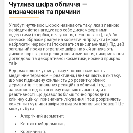
Чутлива шкіра обличчя —
визначення та причини
У побуті чутливою шкірою називають таку, яка з певною
періодичністю нагадує про себе дискомфортними
відчуттями (свербіж, стягування, печіння та ін.), та/або
якимось образом реагує на косметичні продукти (може
набрякати, червоніти і покриватися висипаннями). Під цей
загальний прояв потрапляє шкіра, на якій виникають
дискомфорт та різні реакції після вмивання, використання
доглядової та декоративної косметики, носіння прикрас
та ін.
В дерматології чутливу шкіру частіше називають
медичним терміном — реактивна, і визначають її як таку,
що має підвищену схильність до розвитку різних
дерматитів — запальних реакцій на обличчі. І тоді, в
залежності від патогенезу виділяють різні види її
реактивності, що дозволяє більш точно проводити
клінічну оцінку і призначати лікування. І тоді розрізняють
кожен тип чутливої ​​шкіри за видом її запальної реакції. Це
можуть бути:
Алергічний дерматит:
Контактний дерматит;
Кропивниця;