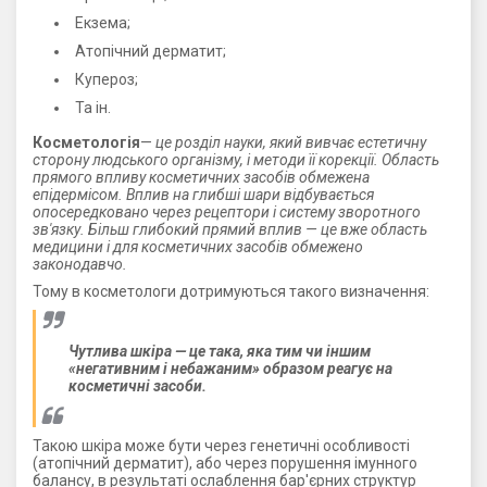
Екзема;
Атопічний дерматит;
Купероз;
Та ін.
Косметологія
—
це розділ науки, який вивчає естетичну
сторону людського організму, і методи її корекції. Область
прямого впливу косметичних засобів обмежена
епідермісом. Вплив на глибші шари відбувається
опосередковано через рецептори і систему зворотного
зв'язку. Більш глибокий прямий вплив — це вже область
медицини і для косметичних засобів обмежено
законодавчо.
Тому в косметологи дотримуються такого визначення:
Чутлива шкіра — це така, яка тим чи іншим
«негативним і небажаним» образом реагує на
косметичні засоби.
Такою шкіра може бути через генетичні особливості
(атопічний дерматит), або через порушення імунного
балансу, в результаті ослаблення бар'єрних структур