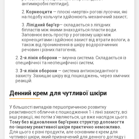
антимікробні пептиди);
Корнеоцити
— плоскі «мертві» рогові лусочки, які
на подобу кольчуги здійснюють механічний захист;
Ліпідний бар'єр
— складається з ліпідних
біпластів між якими знаходяться пласти води.
Заповнює весь простір у роговому шарі між
корнеоцитами і здійснює захист від втрати вологи, а
також від проникнення в шкіру водорозчинних
речовин і різних патогенів;
2-я лінія оборони
—
імунна система. Складається із
специфічної та неспецифічної систем;
3-я лінія оборони
—
система антиоксидантного
захисту. Захищає шкіру від пошкоджень, через хімічних
реакцій.
Денний крем для чутливої ​​шкіри
У більшості випадків першопричиною розвитку
реактивності обличчя є пошкодження 1-ї лінії захисту, всі
інші реакції, які потім з'являються, це вже наслідок цього.
Тому без відновлення бар'єрних структур допомогти
по-іншому реактивної шкіри практично неможливо.
Для цього є різні продукти, але основним є крем для
чутливої ​​шкіри, який призначений для денного догляду і