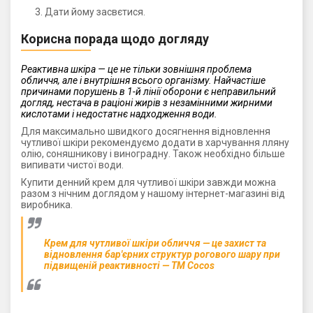
Дати йому засвєтися.
Корисна порада щодо догляду
Реактивна шкіра — це не тільки зовнішня проблема
обличчя, але і внутрішня всього організму. Найчастіше
причинами порушень в 1-й лінії оборони є неправильний
догляд, нестача в раціоні жирів з незамінними жирними
кислотами і недостатнє надходження води.
Для максимально швидкого досягнення відновлення
чутливої ​​шкіри рекомендуємо додати в харчування лляну
олію, соняшникову і виноградну. Також необхідно більше
випивати чистої води.
Купити денний крем для чутливої ​​шкіри завжди можна
разом з нічним доглядом у нашому інтернет-магазині від
виробника.
Крем для чутливої ​​шкіри обличчя — це захист та
відновлення бар'єрних структур рогового шару при
підвищеній реактивності — ТМ Cocos