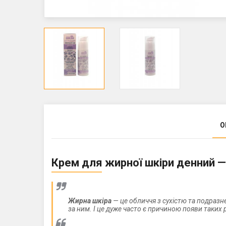
О
Крем для жирної шкіри денний —
Жирна шкіра
— це обличчя з сухістю та подраз
за ним. І це дуже часто є причиною появи таких 