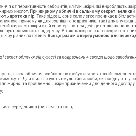
ччя є гіперактивність себоцитів, клітин шкіри, які виробляють шкі
 жирних кислот.
При жирному обличчі в сальному секреті великий в
юють протоки пір.
Таке рідке шкірне сало легко проникає в біпласти
оникною, причому як для зовнішніх подразників, так і для внутрішн
еній жирності шкіри в ній спостерігається дефіцит α-ліноленової та
льшує проникність епідермісу. А також шкірне сало і секрет потови
шкіру різних патогенів.
Все це разом є передумовою для переходу
і захист обличчя від сухості та подразнень➜ заходи щодо запобіганн
креції, шкіра обличчя особливо потребує недостатніх їй компонент
 зможуть. Для цього існують емульсійні засоби, які поєднують у собі
м для жирної та проблемної шкіри призначений для денного догляду і 
у;
нього середовища (пил, зміг та інш.);