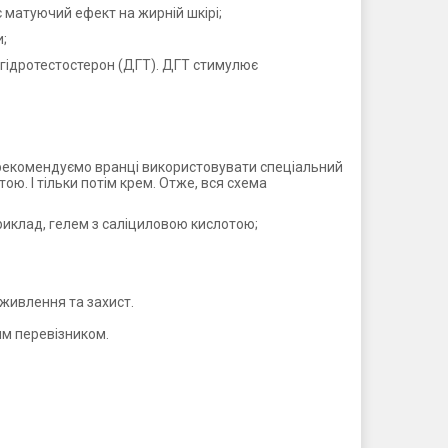
 матуючий ефект на жирній шкірі;
и;
егідротестостерон (ДГТ). ДГТ стимулює
и рекомендуємо вранці використовувати спеціальний
ю. І тільки потім крем. Отже, вся схема
приклад, гелем з саліциловою кислотою;
живлення та захист.
им перевізником.