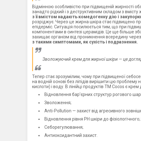
Відмінною особливістю при підвищеній жирності обли
занадто рідкий і з деструктивним складом з вмісту
з її вмістом надають комедогенну дію і закупор
розріджує. Через це жирна шкіра стає підвищено пр
епідерміс. Ситуація посилюється тим, що при підвищ
компонентами в синтезі церамідів. Це ще більше збі
захищає організм від проникнення всередину через 
з такими симптомами, як сухість і подразнення.
Зволожуючий крем для жирної шкіри — це догляд 
Тепер стає зрозумілим, чому при підвищеної себосе
на водній основі без ліпідів вирішити цю проблему не
кислоти) і воду. В лінійці продуктів ТМ Cocos є кре
Відновлення бар’єрних структур рогового шар
Зволоження;
Anti-Pollution — захист від агресивного зовніш
Відновлення рівня РН шкіри до фізіологічного;
Себорегулювання;
Антиоксидантний захист.