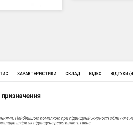
ПИС
ХАРАКТЕРИСТИКИ
СКЛАД
ВІДЕО
ВІДГУКИ (4
 призначення
неннями. Найбільшою помилкою при підвищеній жирності обличчя є н
розладів шкіри як підвищена реактивність і акне.