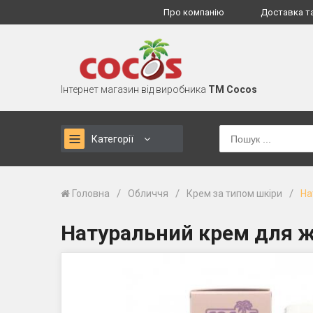
Про компанію
Доставка т
Інтернет магазин від виробника
TM Cocos
Категорії
/
/
/
Головна
Обличчя
Крем за типом шкіри
На
Натуральний крем для ж