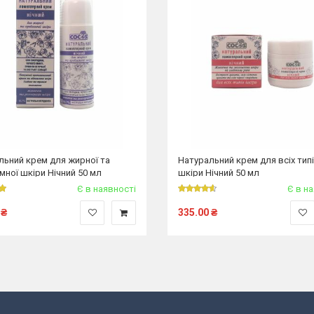
льний крем для жирної та
Натуральний крем для всіх тип
мної шкіри Нічний 50 мл
шкіри Нічний 50 мл
Є в наявності
Є в н
₴
335.00
₴