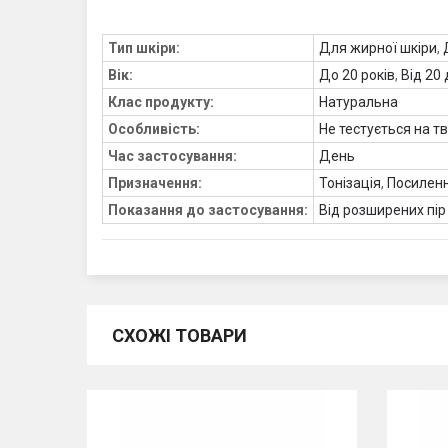
Тип шкіри:
Для жирної шкіри
,
Вік:
До 20 років
,
Від 20 
Клас продукту:
Натуральна
Особливість:
Не тестується на т
Час застосування:
День
Призначення:
Тонізація
,
Посиленн
Показання до застосування:
Від розширених пір
СХОЖІ ТОВАРИ