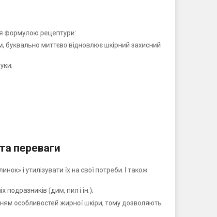
ся формулою рецептури:
ом, буквально миттєво відновлює шкірний захисний
уки;
та переваги
ок» і утилізувати їх на свої потреби. І також
подразників (дим, пил і ін.);
ванням особливостей жирної шкіри, тому дозволяють