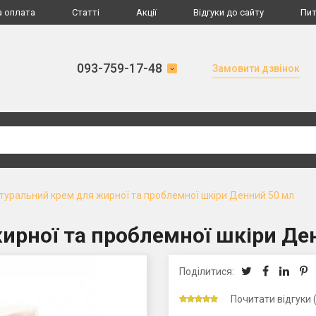
а оплата
Статті
Акції
Відгуки до сайту
Пит
093-759-17-48
Замовити дзвінок
туральний крем для жирної та проблемної шкіри Денний 50 мл
ирної та проблемної шкіри Де
Поділитися:
Почитати відгуки 