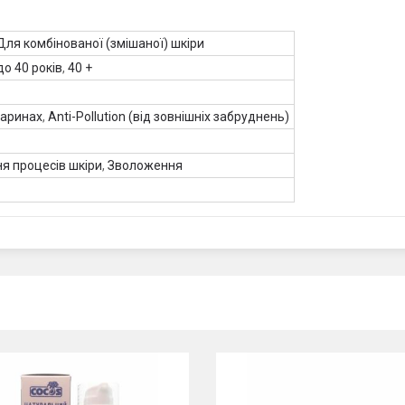
Для комбінованої (змішаної) шкіри
до 40 років
,
40 +
варинах
,
Anti-Pollution (від зовнішніх забруднень)
я процесів шкіри
,
Зволоження