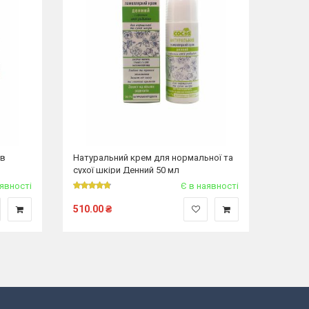
ів
Натуральний крем для нормальної та
Натура
сухої шкіри Денний 50 мл
куперо
аявності
Є в наявності
510.00
₴
535.0