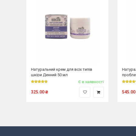
іри
Натуральний крем для всіх типів
Натура
шкіри Денний 50 мл
пробле
явності
Є в наявності
325.00
₴
545.00