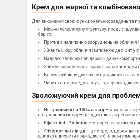
Крем для жирної та комбіновано
Для виконання своїх функціональних завдань та пр
Маючи ламеллярну структуру, продукт швидко і
бар’єр;
Протидіє налипанню забруднень на обличчя і з
Живить шкіру обличчя і заповнює дефіцит у фіз
Надовго зволожує епідерміс і дарує комфортні
Знижує вироблення шкірного сала клітинами с
Блокує руйнівну дію вільних радикалів та акт
Чинить антикомедогенну дію, перешкоджаючи 
Зволожуючий крем для проблемн
Натуральний на 100% склад
— дозволяє ферме
натуральний склад — це відсутність агресивних к
Ефект Anti-Pollution
— створення захисного ди
Фізіологічні ліпіди
— це стіроли, цераміди та
швидко відновити пошкоджені біпласти і зменшит