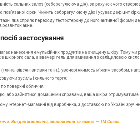
ність сальних залоз (себорегулююча дія), за рахунок чого створює
 пов’язаної сірки. Чинить себорегулюючу дію і усуває дефіцит сірк
ктази, яка сприяє переходу тестостерону до його активної форми д
є розвиток акне.
спосіб застосування
имагає нанесення емульсійних продуктів на очищену шкіру. Тому м
 шкірного сала, а ввечері гель для вмивання з саліциловою кислото
глина, вівсяні висівки та ін.), увечері якимось м’яким засобом, на
овуючи зусиль і сильного тертя;
 по поверхні обличчя;
цю, або зайнятися домашніми справами, ваша шкіра отримуватиме 
му інтернет-магазині від виробника, з доставкою по Україні зручн
личчя. Він дає живлення, зволоження та захист — ТМ Cocos