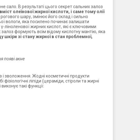
рне сало. В результаті цього секрет сальних залоз
міст олеїнової жирної кислоти, і саме тому олії
 рогового шару, змінює його склад і сильно
ьої вологи, яка посилено починає залишати
 γ-ліноленової жирних кислот, які є ключовими
х залоз формують всім відому кислотну мантію, яка
 шкіри зі стану жирної в стан проблемної,
я появі акне
ів і зволоження. Жодні косметичні продукти
 фізіологічні ліпіди (цераміди, стіроли та жирні
виконує такі функції: