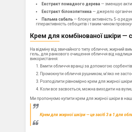
Екстракт помадного дерева
— зменшує актив
Екстракт білокопитника
— джерело органічно
Пальма сабаль
— блокує активність 5-α реду
гіперактивність себоцитів і таким чином провоку
Крем для комбінованої шкіри — 
На відміну від звичайного типу обличчя, жирний в
гель, для ранкового очищення обличчя від надлишків
використання:
Вмити обличчя вранці за допомогою сорбентів (
Промокнути обличчя рушником, м’яко не застос
Розподілити рівномірно крем для жирної шкіри
Коли все засвоється, можна виходити на вули
Ми пропонуємо купити крем для жирної шкіри в нашо
Крем для жирної шкіри — це засіб 3 в 1 для об