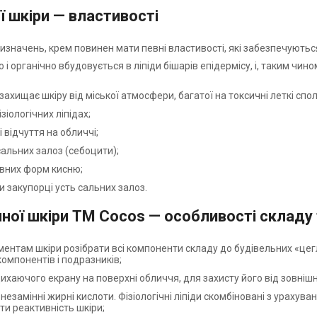
ї шкіри — властивості
изначень, крем повинен мати певні властивості, які забезпечують
 органічно вбудовується в ліпіди бішарів епідермісу, і, таким чин
ахищає шкіру від міської атмосфери, багатої на токсичні леткі спол
іологічних ліпідах;
 відчуття на обличчі;
альних залоз (себоцити);
ивних форм кисню;
закупорці усть сальних залоз.
ої шкіри ТМ Cocos — особливості складу 
нтам шкіри розібрати всі компоненти складу до будівельних «цеглин
омпонентів і подразників;
хаючого екрану на поверхні обличчя, для захисту його від зовнішніх 
 незамінні жирні кислоти. Фізіологічні ліпіди скомбіновані з ураху
и реактивність шкіри;