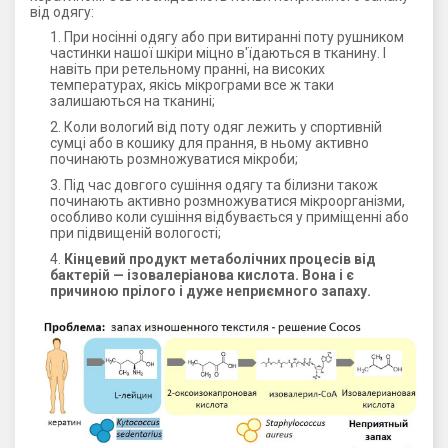
від одягу:
При носінні одягу або при витиранні поту рушником
частинки нашої шкіри міцно в'їдаються в тканину. І
навіть при ретельному пранні, на високих
температурах, якісь мікрограми все ж таки
залишаються на тканині;
Коли вологий від поту одяг лежить у спортивній
сумці або в кошику для прання, в ньому активно
починають розмножуватися мікроби;
Під час довгого сушіння одягу та білизни також
починають активно розмножуватися мікроорганізми,
особливо коли сушіння відбувається у приміщенні або
при підвищеній вологості;
Кінцевий продукт метаболічних процесів від
бактерій —
ізовалеріанова кислота. Вона і є
причиною прілого і дуже неприємного запаху.