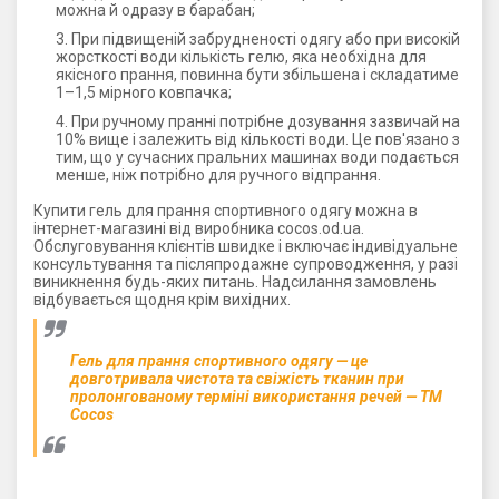
можна й одразу в барабан;
При підвищеній забрудненості одягу або при високій
жорсткості води кількість гелю, яка необхідна для
якісного прання, повинна бути збільшена і складатиме
1–1,5 мірного ковпачка;
При ручному пранні потрібне дозування зазвичай на
10% вище і залежить від кількості води. Це пов'язано з
тим, що у сучасних пральних машинах води подається
менше, ніж потрібно для ручного відпрання.
Купити гель для прання спортивного одягу можна в
інтернет-магазині від виробника cocos.od.ua.
Обслуговування клієнтів швидке і включає індивідуальне
консультування та післяпродажне супроводження, у разі
виникнення будь-яких питань. Надсилання замовлень
відбувається щодня крім вихідних.
Гель для прання спортивного одягу — це
довготривала чистота та свіжість тканин при
пролонгованому терміні використання речей — ТМ
Cocos