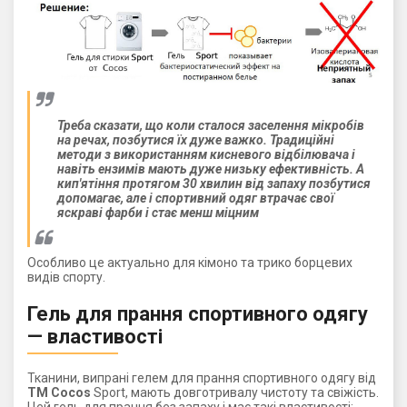
Треба сказати, що коли сталося заселення мікробів
на речах, позбутися їх дуже важко. Традиційні
методи з використанням кисневого відбілювача і
навіть ензимів мають дуже низьку ефективність. А
кип'ятіння протягом 30 хвилин від запаху позбутися
допомагає, але і спортивний одяг втрачає свої
яскраві фарби і стає менш міцним
Особливо це актуально для кімоно та трико борцевих
видів спорту.
Гель для прання спортивного одягу
— властивості
Тканини, випрані гелем для прання спортивного одягу від
ТМ Cocos
Sport, мають довготривалу чистоту та свіжість.
Цей гель для прання без запаху і має такі властивості: