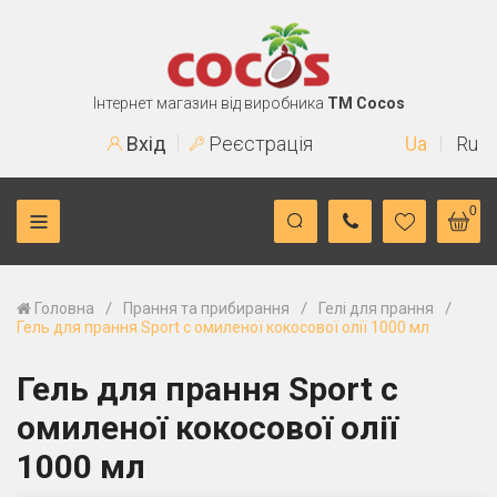
Інтернет магазин від виробника
TM Cocos
Вхід
Реєстрація
Ua
Ru
0
/
/
/
Головна
Прання та прибирання
Гелі для прання
Гель для прання Sport c омиленої кокосової олії 1000 мл
Гель для прання Sport c
омиленої кокосової олії
1000 мл