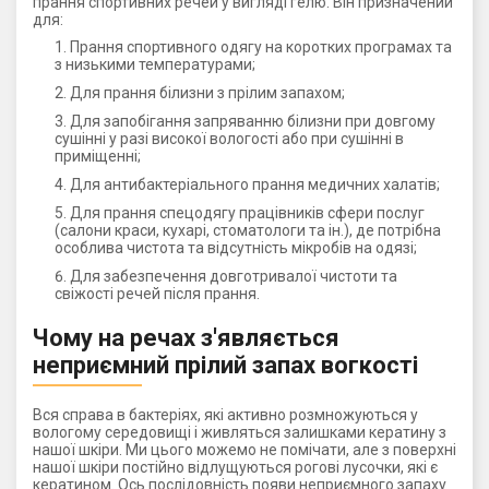
прання спортивних речей у вигляді гелю. Він призначений
для:
Прання спортивного одягу на коротких програмах та
з низькими температурами;
Для прання білизни з прілим запахом;
Для запобігання запряванню білизни при довгому
сушінні у разі високої вологості або при сушінні в
приміщенні;
Для антибактеріального прання медичних халатів;
Для прання спецодягу працівників сфери послуг
(салони краси, кухарі, стоматологи та ін.), де потрібна
особлива чистота та відсутність мікробів на одязі;
Для забезпечення довготривалої чистоти та
свіжості речей після прання.
Чому на речах з'являється
неприємний прілий запах вогкості
Вся справа в бактеріях, які активно розмножуються у
вологому середовищі і живляться залишками кератину з
нашої шкіри. Ми цього можемо не помічати, але з поверхні
нашої шкіри постійно відлущуються рогові лусочки, які є
кератином. Ось послідовність появи неприємного запаху