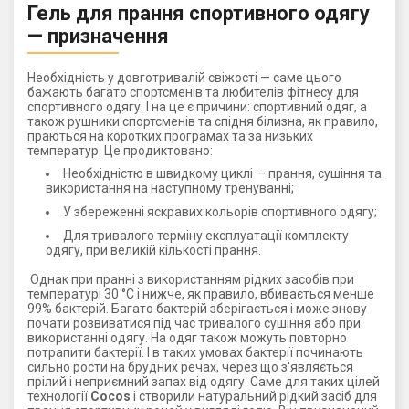
Гель для прання спортивного одягу
— призначення
Необхідність у довготривалій свіжості — саме цього
бажають багато спортсменів та любителів фітнесу для
спортивного одягу. І на це є причини: спортивний одяг, а
також рушники спортсменів та спідня білизна, як правило,
праються на коротких програмах та за низьких
температур. Це продиктовано:
Необхідністю в швидкому циклі — прання, сушіння та
використання на наступному тренуванні;
У збереженні яскравих кольорів спортивного одягу;
Для тривалого терміну експлуатації комплекту
одягу, при великій кількості прання.
Однак при пранні з використанням рідких засобів при
температурі 30 °C і нижче, як правило, вбивається менше
99% бактерій. Багато бактерій зберігається і може знову
почати розвиватися під час тривалого сушіння або при
використанні одягу. На одяг також можуть повторно
потрапити бактерії. І в таких умовах бактерії починають
сильно рости на брудних речах, через що з'являється
прілий і неприємний запах від одягу. Саме для таких цілей
технології
Cocos
і створили натуральний рідкий засіб для