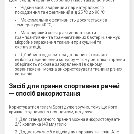
Рідкий засіб зварений з пар натурального
походження та ефективний від 25 °C до 90 °C;
Максимальна ефективність досягається за
температури 40 °C;
Має широкий спектр активності проти
грампозитивних та грамнегативних бактерій, знижує
мікробне зараження тканини при сушінні та
експлуатації;
Дбайливо відноситься до тканин і в складі є
інгібітор перенесення кольору — тому речі після прання
зберігають яскраве забарвлення і в одному
завантаженні можна використовувати тканини різних
кольорів.
Засіб для прання спортивних речей
— спосіб використання
Користуватися гелем Sport дуже зручно, тому що його
кришка є одночасно і ковпачком, що дозує:
Для стандартного прання можна використовувати
2/3 ковпачка (40 мл) гелю;
Додається засіб у відсік для порошку та гелів. Але