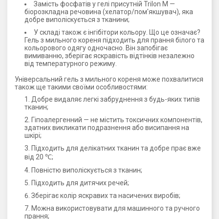
Замість фосфатів у гелі присутній Trilon M —
біорозкладна речовина (хелатор/пом'якшувач), яка
добре виполіскується з тканини;
У складі також є інгібітори кольору. Що це означає?
Гель з мильного кореня підходить для прання білого та
кольорового одягу одночасно. Він запобігає
вимиванню, зберігає яскравість відтінків незалежно
від температурного режиму.
Універсальний гель з мильного кореня може похвалитися
також ще такими своїми особливостями:
Добре видаляє легкі забруднення з будь-яких типів
тканин;
Гіпоалергенний — не містить токсичних компонентів,
здатних викликати подразнення або висипання на
шкірі;
Підходить для делікатних тканин та добре прає вже
від 20 ℃;
Повністю виполіскується з тканин;
Підходить для дитячих речей;
Зберігає колір яскравих та насичених виробів;
Можна використовувати для машинного та ручного
прання;