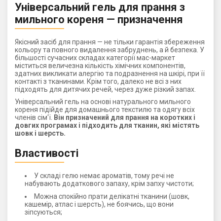
Універсальний гель для прання з
мильного кореня — призначення
Якісний засіб для прання — не тільки гарантія збереження
кольору та повного видалення забруднень, а й безпека. У
більшості сучасних складах категорії мас-маркет
міститься величезна кількість хімічних компонентів,
здатних викликати алергію та подразнення на шкірі, при її
контакті з тканинами. Крім того, далеко не всі з них
підходять для дитячих речей, через дуже різкий запах.
Універсальний гель на основі натурального мильного
кореня підійде для домашнього текстилю та одягу всіх
членів сім'ї.
Він призначений для прання на коротких і
довгих програмах і підходить для тканин, які містять
шовк і шерсть.
Властивості
У складі гелю немає ароматів, тому речі не
набувають додаткового запаху, крім запху чистоти;
Можна спокійно прати делікатні тканини (шовк,
кашемір, атлас і шерсть), не боячись, що вони
зіпсуються;