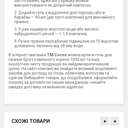
застосуванні, адже його кришку можна
використовувати як дозуючий ковпачок;
Додайте гель у відділення для порошку або в
барабан — 40 мл (дві треті ковпачки) для звичайного
прання;
У разі надмірно жорсткої води або високої
забрудненості речей — 1-1,5 ковпачка;
Ручне прання передбачає підвищене на 10 відсотків
дозування, залежно від об'єму води.
В інтернет-магазині
ТМ Cocos
можна купити гель для
прання Sport з мильного кореня 1000 мл та іншу
екологічно чисту продукцію за найдемократичнішою
ціною. На сайті компанії ви знайдете великий асортимент
засобів для догляду за тілом, обличчям, волоссям та
одягом. Вибирайте товари, що сподобалися, оформляйте
покупку за допомогою наших менеджерів і чекайте
швидку доставку за вказаною адресою.
СХОЖІ ТОВАРИ