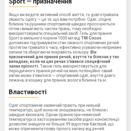
Sport — призначення
Якщо ви ведете активний спосіб життя, то довготривала
свіжість одягу — це те, що вам потрібно. Одяг, спідня
білизна та рушники спортсменів швидко просочуються
пітом і вимагають частих прань, тому необхідно
використовувати спеціальний засіб. Гель для прання
Sport із мильного кореня 1000 мл від
ТМ Cocos
допоможе підтримувати стан свіжості спортивних речей
протягом тривалого часу, ефективно усуваючи неприємні
запахи та зберігаючи яскравість кольору.
Він
призначений для прання речей, взуття та білизни у тих
випадках, коли на цих речах з'явився специфічний
запах прілості.
Також гель використовується для
періодичного прання речей на яких потенційно такий
запах може з'явитися — спортивний одяг, взуття довго
лежача, в кошику для прання, волога білизна та ін.
Властивості
Одяг спортсменів зазвичай прають при низькій
температурі, щоб вона не зношувалась, не блякла і
швидше висихала. Однак прання при невисокій
температурі із застосуванням засобів рідкої консистенції
дозволяє знищити не більше 99 відсотків бактерій, що
може спричинити появу прілого запаху від речей.