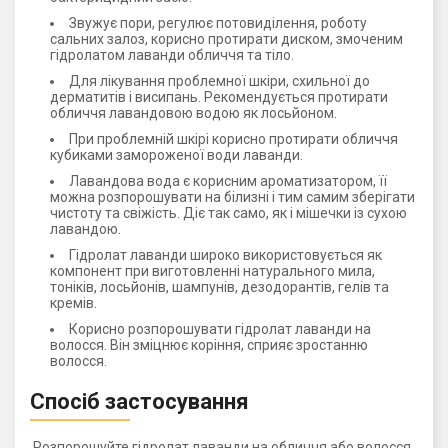
Звужує пори, регулює потовиділення, роботу
сальних залоз, корисно протирати диском, змоченим
гідролатом лаванди обличчя та тіло.
Для лікування проблемної шкіри, схильної до
дерматитів і висипань. Рекомендується протирати
обличчя лавандовою водою як лосьйоном.
При проблемній шкірі корисно протирати обличчя
кубиками замороженої води лаванди.
Лавандова вода є корисним ароматизатором, її
можна розпорошувати на білизні і тим самим зберігати
чистоту та свіжість. Діє так само, як і мішечки із сухою
лавандою.
Гідролат лаванди широко використовується як
компонент при виготовленні натурального мила,
тоніків, лосьйонів, шампунів, дезодорантів, гелів та
кремів.
Корисно розпорошувати гідролат лаванди на
волосся. Він зміцнює коріння, сприяє зростанню
волосся.
Спосіб застосування
Розпорошуйте гідролат лаванди на обличчя або волосся,