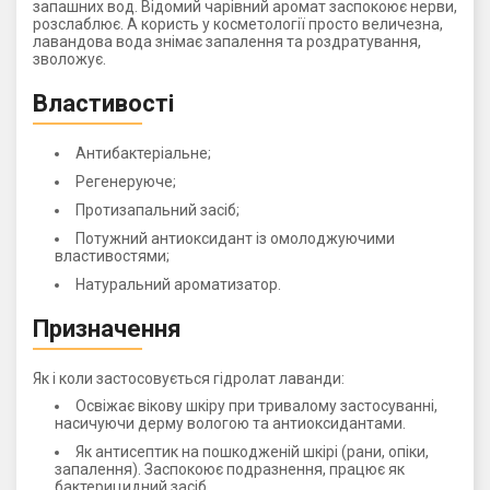
запашних вод. Відомий чарівний аромат заспокоює нерви,
розслаблює. А користь у косметології просто величезна,
лавандова вода знімає запалення та роздратування,
зволожує.
Властивості
Антибактеріальне;
Регенеруюче;
Протизапальний засіб;
Потужний антиоксидант із омолоджуючими
властивостями;
Натуральний ароматизатор.
Призначення
Як і коли застосовується гідролат лаванди:
Освіжає вікову шкіру при тривалому застосуванні,
насичуючи дерму вологою та антиоксидантами.
Як антисептик на пошкодженій шкірі (рани, опіки,
запалення). Заспокоює подразнення, працює як
бактерицидний засіб.