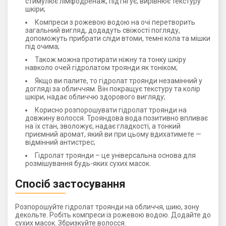
стимулює лімфодренаж, підтягує, вирівнює текстуру
шкіри;
Компреси з рожевою водою на очі перетворить
загальний вигляд, додадуть свіжості погляду,
допоможуть прибрати сліди втоми, темні кола та мішки
під очима;
Також можна протирати ніжну та тонку шкіру
навколо очей гідролатом троянди як тоніком;
Якщо ви палите, то гідролат троянди незамінний у
догляді за обличчям. Він покращує текстуру та колір
шкіри, надає обличчю здорового вигляду;
Корисно розпорошувати гідролат троянди на
довжину волосся. Трояндова вода позитивно впливає
на їх стан, зволожує, надає гладкості, а тонкий
приємний аромат, який ви при цьому вдихатимете —
відмінний антистрес;
Гідролат троянди – це універсальна основа для
розмішування будь-яких сухих масок.
Спосіб застосування
Розпорошуйте гідролат троянди на обличчя, шию, зону
декольте. Робіть компреси із рожевою водою. Додайте до
сухих масок. Збризкуйте волосся.