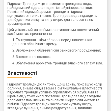
Гідролат Троянди — це знаменита трояндова вода,
найвідоміший гідролат і один із найуніверсальніших.
Розкішний відомий аромат троянди в гідролаті
відчувається тонко і ніжно. Трояндова вода підходить
для будь-якого віку та типу шкіри, для волосся та як
ароматерапія.
Цей унікальний, за своїми властивостями, косметичний
засіб має такі призначення:
Тонізування шкіри обличчя перед нанесенням
денного або нічного крему;
Зволоження обліччя після ранкового пробудження;
Зволоження волосся;
Збагачення ароматом троянди власного запаху тіла.
Властивості
Гідролат троянди діє як тонік, що щадить, покращує колір
обличчя, знімає сліди втоми. Пом'якшувальні властивості
гідролата троянди успішно справляються з рубцями та
шрамами, у тому числі постакне. Трояндова вода чудово
допомагає пом'якшити та оновити шкіру після чисток та
пілінгів. Гідролат троянди заспокоює чутливу шкіру,
згладжує лущення, знімає роздратування, виявляє