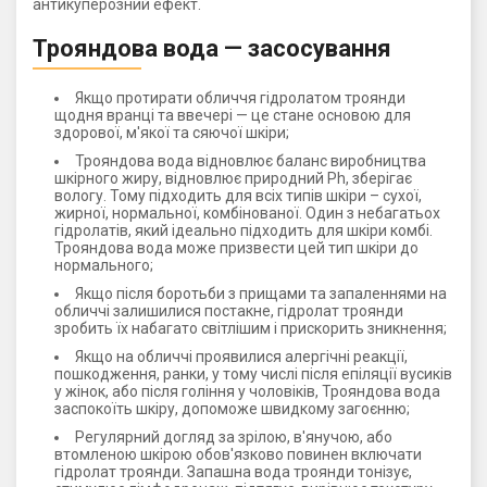
антикуперозний ефект.
Трояндова вода — засосування
Якщо протирати обличчя гідролатом троянди
щодня вранці та ввечері — це стане основою для
здорової, м'якої та сяючої шкіри;
Трояндова вода відновлює баланс виробництва
шкірного жиру, відновлює природний Ph, зберігає
вологу. Тому підходить для всіх типів шкіри – сухої,
жирної, нормальної, комбінованої. Один з небагатьох
гідролатів, який ідеально підходить для шкіри комбі.
Трояндова вода може призвести цей тип шкіри до
нормального;
Якщо після боротьби з прищами та запаленнями на
обличчі залишилися постакне, гідролат троянди
зробить їх набагато світлішим і прискорить зникнення;
Якщо на обличчі проявилися алергічні реакції,
пошкодження, ранки, у тому числі після епіляції вусиків
у жінок, або після гоління у чоловіків, Трояндова вода
заспокоїть шкіру, допоможе швидкому загоєнню;
Регулярний догляд за зрілою, в'янучою, або
втомленою шкірою обов'язково повинен включати
гідролат троянди. Запашна вода троянди тонізує,