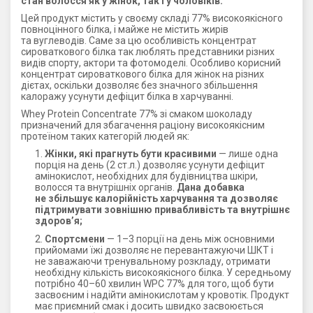
стан волосся як у жінок, так і у чоловіків.
Цей продукт містить у своєму складі 77% високоякісного
повноцінного білка, і майже не містить жирів
та вуглеводів. Саме за цю особливість концентрат
сироваткового білка так люблять представники різних
видів спорту, актори та фотомоделі. Особливо корисний
концентрат сироваткового білка для жінок на різних
дієтах, оскільки дозволяє без значного збільшення
калоражу усунути дефіцит білка в харчуванні.
Whey Protein Concentrate 77% зі смаком шоколаду
призначений для збагачення раціону високоякісним
протеїном таких категорій людей як:
Жінки, які прагнуть бути красивими
— лише одна
порція на день (2 ст.л.) дозволяє усунути дефіцит
амінокислот, необхідних для будівництва шкіри,
волосся та внутрішніх органів.
Дана добавка
не збільшує калорійність харчування та дозволяє
підтримувати зовнішню привабливість та внутрішнє
здоров’я;
Спортсмени
— 1–3 порції на день між основними
прийомами їжі дозволяє не перевантажуючи ШКТ і
не заважаючи тренувальному розкладу, отримати
необхідну кількість високоякісного білка. У середньому
потрібно 40–60 хвилин WPC 77% для того, щоб бути
засвоєним і надійти амінокислотам у кровотік. Продукт
має приємний смак і досить швидко засвоюється