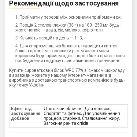
Рекомендації щодо застосування
Приймати у перерві між основними прийомами їжі;
Порція 2 столові ложки (38 г) на 180–250 мл будь-
якого напою — вода, сік, молоко, кефір та ін;
Кількість порцій на день — 1–3;
Для спортсменів, які бажають підвищити синтез
білка в організмі, і посилити ріст м’язової маси
корисним буде прийом однієї порції білка вранці після
пробудження і відразу після закінчення тренування.
Купити сироватковий білок WPC 77% зі смаком шоколаду
ви завжди можете у нашому інтернет-магазині від
виробника з доставкою транспортною компанією в будь-
яку точку України.
Ефект від
Для шкіри обличчя
,
Для волосся
,
застосування
Спортпіт та фітнес
,
Для уповільнення
добавок:
процесів старіння
,
Спалювання жиру
,
Загоєння ран та опіків