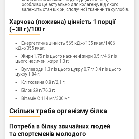
особливо це актуально для колагену, від якого
залежить стан шкіри, сполучної тканини та суглобів.
Харчова (поживна) цінність 1 порції
(~38 г)/100 г
Енергетична цінність 565 кДж/135 ккал/1486
кДж/355 ккал;
Жири 1,75 г із цього насичені жири 0,5 г/4,6 г із
цього насичені жири 1,3 г;
Вуглеводи 1,3 г із цього цукру 0,7 г/ 3,4 г із цього
цукру 1,84 г;
Клітковина 0,8 г/2,1 г;
Білок 29 г/76,3 г;
Вітамін С 114 мг/300 мг.
Скільки треба організму білка
Потреба в білку звичайних людей
та спортсменів молодого