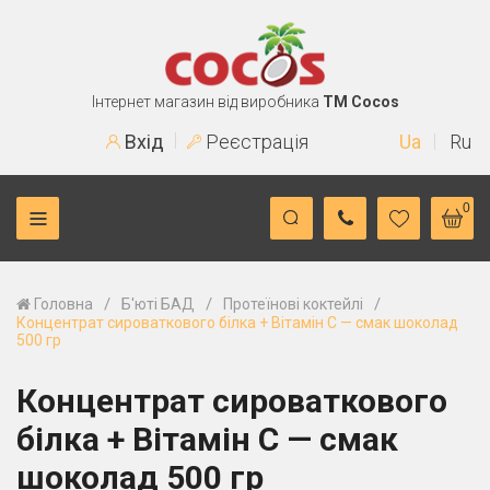
Інтернет магазин від виробника
TM Cocos
Вхід
Реєстрація
Ua
Ru
0
/
/
/
Головна
Б'юті БАД
Протеїнові коктейлі
Концентрат сироваткового білка + Вітамін С — смак шоколад
500 гр
Концентрат сироваткового
білка + Вітамін С — смак
шоколад 500 гр