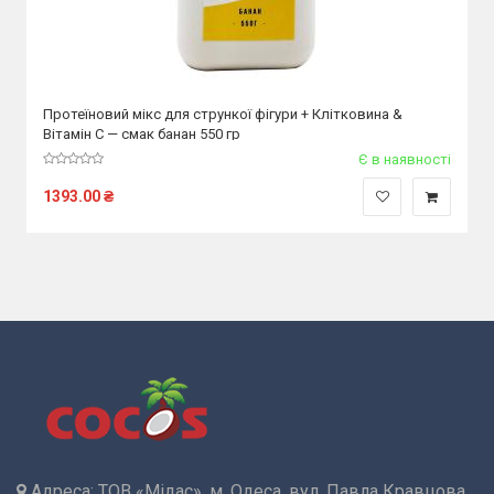
Протеїновий мікс для стрункої фігури + Клітковина &
Вітамін С — смак банан 550 гр
Є в наявності
1393.00
₴
Адреса:
ТОВ «Мідас», м. Одеса, вул. Павла Кравцова,