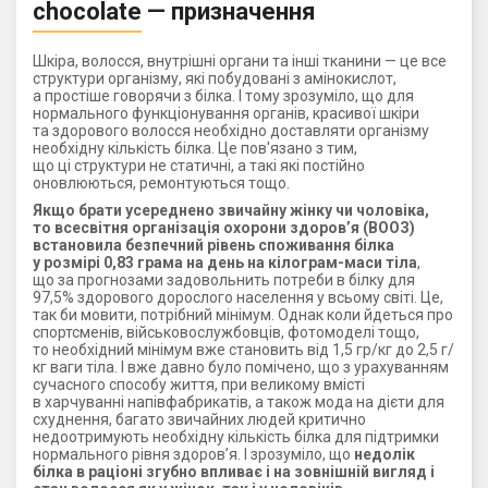
chocolate — призначення
Шкіра, волосся, внутрішні органи та інші тканини — це все
структури організму, які побудовані з амінокислот,
а простіше говорячи з білка. І тому зрозуміло, що для
нормального функціонування органів, красивої шкіри
та здорового волосся необхідно доставляти організму
необхідну кількість білка. Це пов'язано з тим,
що ці структури не статичні, а такі які постійно
оновлюються, ремонтуються тощо.
Якщо брати усереднено звичайну жінку чи чоловіка,
то всесвітня організація охорони здоров’я (ВООЗ)
встановила безпечний рівень споживання білка
у розмірі 0,83 грама на день на кілограм-маси тіла
,
що за прогнозами задовольнить потреби в білку для
97,5% здорового дорослого населення у всьому світі. Це,
так би мовити, потрібний мінімум. Однак коли йдеться про
спортсменів, військовослужбовців, фотомоделі тощо,
то необхідний мінімум вже становить від 1,5 гр/кг до 2,5 г/
кг ваги тіла. І вже давно було помічено, що з урахуванням
сучасного способу життя, при великому вмісті
в харчуванні напівфабрикатів, а також мода на дієти для
схуднення, багато звичайних людей критично
недоотримують необхідну кількість білка для підтримки
нормального рівня здоров’я. І зрозуміло, що
недолік
білка в раціоні згубно впливає і на зовнішній вигляд і