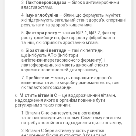
Лактопероксидаза
— білок з антимікробними
властивостями.
Імуноглобуліни
— білки, що формують імунітет,
які підтримують загальний стан здоров’я, спортивні
результати та здоров’я кишечника;
Фактори росту
— такі як ІФР-1, ІФР-2, фактор
росту тромбоцитів, фактор росту фібробластів
та інші, які сприяють зростанню м’язів;
Біоактивні пептиди
— такі як пептиди,
що інгібують АПФ (інгібітори
ангіотензинперетворюючого ферменту), і
лактоферрицин, які мають широкий спектр
корисних властивостей для організму;
Пребіотики
— можуть покращити здоров’я
кишечника та його мікробну різноманітність, такі
як галактоолігосахариди;
Містить вітамін С
— це водорозчинний вітамін,
надходження якого в організм повинне бути
регулярним з таких причин:
Вітамін С не синтезується в організмі
та не накопичується в ньому. Саме тому організм
потребує постійного надходження цього вітаміну;
Вітамін С бере активну участь у синтезі
ендогенних білкових структур (м’язи та ін),