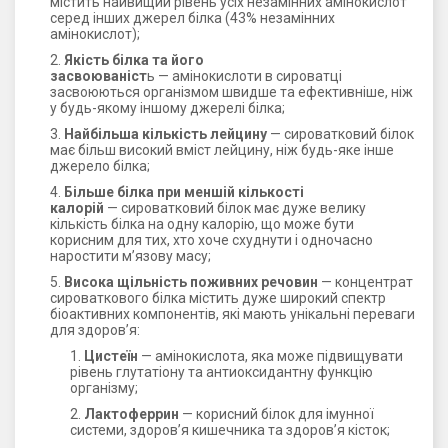
містить найвищий рівень усіх незамінних амінокислот
серед інших джерел білка (43% незамінних
амінокислот);
Якість білка та його
засвоюваніст
ь — амінокислоти в сироватці
засвоюються організмом швидше та ефективніше, ніж
у будь-якому іншому джерелі білка;
Найбільша кількість лейцину
— сироватковий білок
має більш високий вміст лейцину, ніж будь-яке інше
джерело білка;
Більше білка при меншій кількості
калорій
— сироватковий білок має дуже велику
кількість білка на одну калорію, що може бути
корисним для тих, хто хоче схуднути і одночасно
наростити м’язову масу;
Висока щільність поживних речовин
— концентрат
сироваткового білка містить дуже широкий спектр
біоактивних компонентів, які мають унікальні переваги
для здоров’я:
Цистеїн
— амінокислота, яка може підвищувати
рівень глутатіону та антиоксидантну функцію
організму;
Лактоферрин
— корисний білок для імунної
системи, здоров’я кишечника та здоров’я кісток;