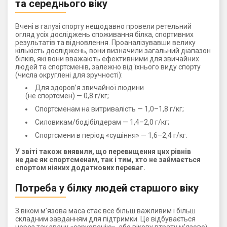
та середнього віку
Вчені в галузі спорту нещодавно провели ретельний
огляд усіх досліджень споживання білка, спортивних
результатів та відновлення. Проаналізувавши велику
кількість досліджень, вони визначили загальний діапазон
білків, які вони вважають ефективними для звичайних
людей та спортсменів, залежно від їхнього виду спорту
(числа округлені для зручності):
Для здоров’я звичайної людини
(не спортсмен) — 0,8 г/кг;
Спортсменам на витривалість — 1,0–1,8 г/кг;
Силовикам/бодібілдерам — 1,4–2,0 г/кг;
Спортсмени в період «сушіння» — 1,6–2,4 г/кг.
У звіті також виявили, що перевищення цих рівнів
не дає як спортсменам, так і тим, хто не займається
спортом ніяких додаткових переваг.
Потреба у білку людей старшого віку
З віком м’язова маса стає все більш важливим і більш
складним завданням для підтримки. Це відбувається