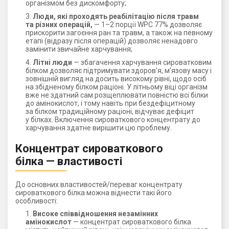
організмом без дискомфорту;
Люди, які проходять реабілітацію після травм
та різних операцій,
— 1–2 порції WPC 77% дозволяє
прискорити загоєння ран та травм, а також на певному
етапі (відразу після операцій) дозволяє ненадовго
замінити звичайне харчування;
Літні люди
— збагачення харчування сироватковим
білком дозволяє підтримувати здоров’я, м’язову масу і
зовнішній вигляд на досить високому рівні, щодо осіб
на збідненому білком раціоні. У літньому віці організм
вже не здатний сам розщеплювати повністю всі білки
до амінокислот, і тому навіть при бездефіцитному
за білком традиційному раціоні, відчуває дефіцит
у білках. Включення сироваткового концентрату до
харчування здатне вирішити цю проблему.
Концентрат сироваткового
білка — властивості
До основних властивостей/переваг концентрату
сироваткового білка можна віднести такі його
особливості:
Високе співвідношення незамінних
амінокислот
— концентрат сироваткового білка