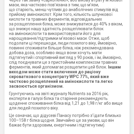
через так звану «саркопенію», або вікову втрату м’язової
маси, яка частково пов’язана з тим, що м’язи,
що старіють, менш чутливі до анаболічних стимулів від
прийому амінокислот. Крім того, кількість шлункової
кислоти та травних ферментів, відповідальних
за розщеплення білка, може знижуватися до 40% з віком,
що знижує нашу здатність розщеплювати білок
на амінокислоти та використовувати його для
нарощування/підтримки м’язової маси. Отже, щоб
подолати ці перешкоди, люди похилого віку, ймовірно,
повинні споживати більше білка, ніж рекомендована
добова доза, особливо якщо вони хочуть мати
підтягнутий і спортивний вигляд у 90 років, і їм, ймовірно,
слід поєднувати це з пристойним комплексом травних
ферментів, який допомагає розщепити цей білок.
Іншим
виходом може стати включення до раціону
сироваткового концентрату WPC 77%, який вже
частково розщеплений на амінокислоти та легко
засвоюється організмом.
Грунтуючись на звіті журналу Nutrients за 2016 рік,
експерти в галузі білка та старіння рекомендують
щоденне споживання білка від 1,21 до 1,98 г/кг або вище
для людей похилого віку.
Це означає, що дідусеві Панасу потрібно з’їдати близько
100–158 г білка щодня. Звичайно це за умови, що він
бажає бути здоровим, єнергічним і підтягнутим).