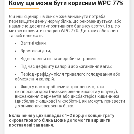
Кому ще може бути корисним WPC 77%
Є й інші сценарії, в яких може виникнути потреба
перевищити денну норму білка, що рекомендується, або
навмисно досягти «позитивного балансу азоту», і з цією
метою включити в раціон WPC 77%. До таких обставин
та осіб належать:
Вагітні жінки;
Зростаючі діти;
Відновлення після хвороби чи травми;
Під час дефіциту калорій або «зганяння ваги»;
Період «рефіду» після тривалого голодування або
обмеження калорій;
Якщо у вас є проблеми із травленням, такі
як гіпохлоргідрія (низький рівень кислоти у шлунку),
виснаження ферментів або дисбактеріоз кишечника
(дисбаланс кишкової мікробіоти), які можуть призвести
до зниження засвоєння білка.
Включення у цих випадках 1–2 порцій концентрату
сироваткового білка може допомогти вирішити
поставлені завдання.