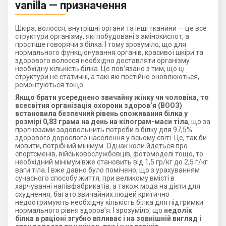
vanilla — призначення
Шкіра, волосся, внутрішні органи та інші тканини — це все
структури організму, які побудовані з амінокислот, а
простіше говорячи з білка. І тому зрозуміло, що для
нормального функціонування органів, красивої шкіри та
здорового волосся необхідно доставляти організму
необхідну кількість білка. Це пов'язано з тим, що ці
структури не статичні, а такі які постійно оновлюються,
ремонтуються тощо.
Якщо брати усереднено звичайну жінку чи чоловіка, то
всесвітня організація охорони здоров’я (ВООЗ)
встановила безпечний рівень споживання білка у
розмірі 0,83 грама на день на кілограм-маси тіла
, що за
прогнозами задовольнить потреби в білку для 97,5%
здорового дорослого населення у всьому світі. Це, так би
мовити, потрібний мінімум. Однак коли йдеться про
спортсменів, військовослужбовців, фотомоделі тощо, то
необхідний мінімум вже становить від 1,5 гр/кг до 2,5 г/кг
ваги тіла. І вже давно було помічено, що з урахуванням
сучасного способу життя, при великому вмісті в
харчуванні напівфабрикатів, а також мода на дієти для
схуднення, багато звичайних людей критично
недоотримують необхідну кількість білка для підтримки
нормального рівня здоров’я. І зрозуміло, що
недолік
білка в раціоні згубно впливає і на зовнішній вигляд і