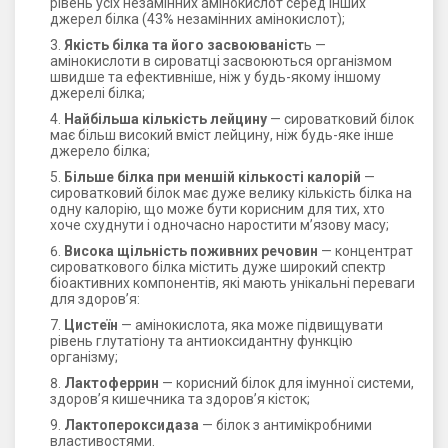
рівень усіх незамінних амінокислот серед інших
джерел білка (43% незамінних амінокислот);
Якість білка та його засвоюваніст
ь —
амінокислоти в сироватці засвоюються організмом
швидше та ефективніше, ніж у будь-якому іншому
джерелі білка;
Найбільша кількість лейцину
— сироватковий білок
має більш високий вміст лейцину, ніж будь-яке інше
джерело білка;
Більше білка при меншій кількості калорій
—
сироватковий білок має дуже велику кількість білка на
одну калорію, що може бути корисним для тих, хто
хоче схуднути і одночасно наростити м’язову масу;
Висока щільність поживних речовин
— концентрат
сироваткового білка містить дуже широкий спектр
біоактивних компонентів, які мають унікальні переваги
для здоров’я:
Цистеїн
— амінокислота, яка може підвищувати
рівень глутатіону та антиоксидантну функцію
організму;
Лактоферрин
— корисний білок для імунної системи,
здоров’я кишечника та здоров’я кісток;
Лактопероксидаза
— білок з антимікробними
властивостями.