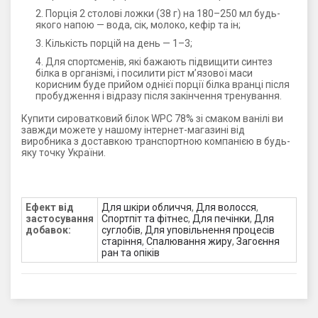
Порція 2 столові ложки (38 г) на 180–250 мл будь-
якого напою — вода, сік, молоко, кефір та ін;
Кількість порцій на день — 1–3;
Для спортсменів, які бажають підвищити синтез
білка в організмі, і посилити ріст м’язової маси
корисним буде прийом однієї порції білка вранці після
пробудження і відразу після закінчення тренування.
Купити сироватковий білок WPC 78% зі смаком ванілі ви
завжди можете у нашому інтернет-магазині від
виробника з доставкою транспортною компанією в будь-
яку точку України.
Ефект від
Для шкіри обличчя
,
Для волосся
,
застосування
Спортпіт та фітнес
,
Для печінки
,
Для
добавок:
суглобів
,
Для уповільнення процесів
старіння
,
Спалювання жиру
,
Загоєння
ран та опіків