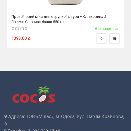
Протеїновий мікс для стрункої фігури + Клітковина &
Вітамін С — смак банан 550 гр
Є в наявності
1393.00
₴
Адреса:
ТОВ «Мідас», м. Одеса, вул. Павла Кравцова,
6