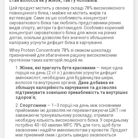
стан волосся як у жінок, так і у чоловіків.
Цей продукт містить у своєму складі 78% високоякісного
повноцінного білка, і майже не містить жирів та
вуглеводів. Саме за цю особливість концентрат
сироваткового білка так люблять представники різних
видів спорту, актори та фотомоделі. Особливо корисний
концентрат сироваткового білка для жінок на різних
дієтах, оскільки дозволяє без значного збільшення
калоражу усунути дефіцит білка в харчуванні.
Whey Protein Concentrate 78% зі смаком шоколаду
призначений для збагачення раціону високоякісним
протеїном таких категорій людей як:
Жінки, які прагнуть бути красивими
— лише одна
порція на день (2 ст.л.) дозволяє усунути дефіцит
амінокислот, необхідних для будівництва шкіри,
волосся та внутрішніх органів.
Дана добавка не
збільшує калорійність харчування та дозволяє
підтримувати зовнішню привабливість та внутрішнє
здоров’я;
Спортсмени
— 1–3 порції на день між основними
прийомами їжі дозволяє не перевантажуючи ШКТ і не
заважаючи тренувальному розкладу, отримати
необхідну кількість високоякісного білка. У середньому
потрібно 40–60 хвилин WPC 78% для того, щоб бути
засвоєним і надійти амінокислотам у кровотік. Продукт
має приємний смак і досить швидко засвоюється