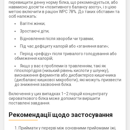
перевищити денну норму білка, що рекомендується, або
навмисно досягти «позитивного балансу азоту», і з цією
метою включити в раціон WPC 78%. До таких обставин та
осіб належать:
Вагітні жінки;
Зростаючі діти;
Відновлення після хвороби чи травми;
Під час дефіциту калорій або «зганяння ваги»;
Період «рефіду» після тривалого голодування або
обмеження калорій;
Якщо у вас є проблеми із травленням, такі як
гіпохлоргідрія (низький рівень кислоти у шлунку),
виснаження ферментів або дисбактеріоз кишечника
(дисбаланс кишкової мікробіоти), які можуть призвести
до зниження засвоєння білка.
Включення у цих випадках 1–2 порцій концентрату
сироваткового білка може допомогти вирішити
поставлені завдання.
Рекомендації щодо застосування
Приймати у перерві між основними прийомами їжі;