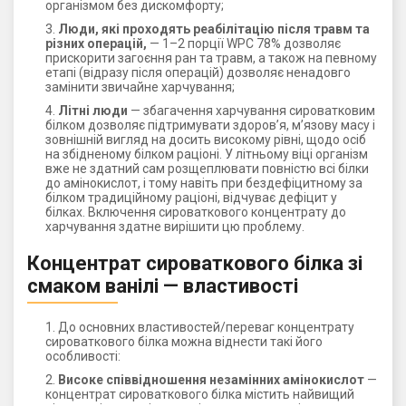
організмом без дискомфорту;
Люди, які проходять реабілітацію після травм та
різних операцій,
— 1–2 порції WPC 78% дозволяє
прискорити загоєння ран та травм, а також на певному
етапі (відразу після операцій) дозволяє ненадовго
замінити звичайне харчування;
Літні люди
— збагачення харчування сироватковим
білком дозволяє підтримувати здоров’я, м’язову масу і
зовнішній вигляд на досить високому рівні, щодо осіб
на збідненому білком раціоні. У літньому віці організм
вже не здатний сам розщеплювати повністю всі білки
до амінокислот, і тому навіть при бездефіцитному за
білком традиційному раціоні, відчуває дефіцит у
білках. Включення сироваткового концентрату до
харчування здатне вирішити цю проблему.
Концентрат сироваткового білка зі
смаком ванілі — властивості
До основних властивостей/переваг концентрату
сироваткового білка можна віднести такі його
особливості:
Високе співвідношення незамінних амінокислот
—
концентрат сироваткового білка містить найвищий