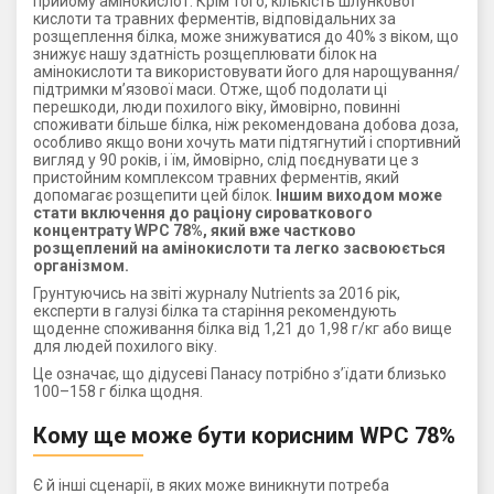
прийому амінокислот. Крім того, кількість шлункової
кислоти та травних ферментів, відповідальних за
розщеплення білка, може знижуватися до 40% з віком, що
знижує нашу здатність розщеплювати білок на
амінокислоти та використовувати його для нарощування/
підтримки м’язової маси. Отже, щоб подолати ці
перешкоди, люди похилого віку, ймовірно, повинні
споживати більше білка, ніж рекомендована добова доза,
особливо якщо вони хочуть мати підтягнутий і спортивний
вигляд у 90 років, і їм, ймовірно, слід поєднувати це з
пристойним комплексом травних ферментів, який
допомагає розщепити цей білок.
Іншим виходом може
стати включення до раціону сироваткового
концентрату WPC 78%, який вже частково
розщеплений на амінокислоти та легко засвоюється
організмом.
Грунтуючись на звіті журналу Nutrients за 2016 рік,
експерти в галузі білка та старіння рекомендують
щоденне споживання білка від 1,21 до 1,98 г/кг або вище
для людей похилого віку.
Це означає, що дідусеві Панасу потрібно з’їдати близько
100–158 г білка щодня.
Кому ще може бути корисним WPC 78%
Є й інші сценарії, в яких може виникнути потреба