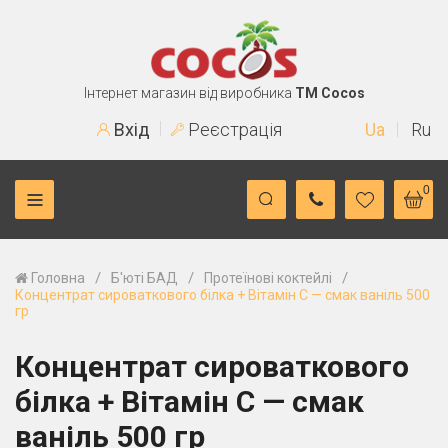
Інтернет магазин від виробника
TM Cocos
Вхід
Реєстрація
Ua
Ru
0
/
/
/
Головна
Б'юті БАД
Протеїнові коктейлі
Концентрат сироваткового білка + Вітамін С — смак ваніль 500
гр
Концентрат сироваткового
білка + Вітамін С — смак
ваніль 500 гр