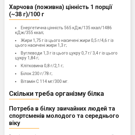
Харчова (поживна) цінність 1 порції
(~38 г)/100 г
Енергетична цінність 565 кДж/135 ккал/1486
кДж/355 ккал;
Жири 1,75 г із цього насичені жири 0,5 г/4,6 г із
цього насичені жири 1,3 г;
Вуглеводи 1,3 г із цього цукру 0,7 г/ 3,4 г із цього
цукру 1,84 г;
Клітковина 0,8 г/2,1 г;
Білок 230 г/78 г;
Вітамін С 114 мг/300 мг.
Скільки треба організму білка
Потреба в білку звичайних людей та
спортсменів молодого та середнього
віку