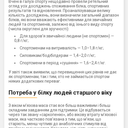
Вчені в галузі спорту нещодавно провели ретельний
огляд усіх досліджень споживання білка, спортивних
результатів та відновлення. Проаналізувавши велику
кількість досліджень, вони визначили загальний діапазон
білків, які вони вважають ефективними для звичайних
людей та спортсменів, залежно від їхнього виду спорту
(числа округлені для зручності):
Для здоров’я звичайної людини (не спортсмен) —
0,8 г/кг;
Спортсменам на витривалість — 1,0–1,8 г/кг;
Силовикам/бодібілдерам — 1,4–2,0 г/кг;
Спортсмени в період «сушіння» — 1,6–2,4 г/кг.
У звіті також виявили, що перевищення цих рівнів не дає
як спортсменам, так і тим, хто не займається спортом
ніяких додаткових переваг.
Потреба у білку людей старшого віку
З віком м’язова маса стає все більш важливим і більш
складним завданням для підтримки. Це відбувається
через так звану «саркопенію», або вікову втрату м’язової
маси, яка частково пов’язана з тим, що м’язи, що
старіють, менш чутливі до анаболічних стимулів від