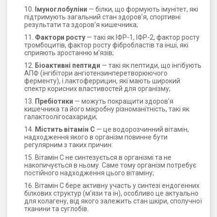
Імуноглобуліни
— білки, що формують імунітет, які
підтримують загальний стан здоров’я, спортивні
результати та здоров’я кишечника;
Фактори росту
— такі як ІФР-1, ІФР-2, фактор росту
тромбоцитів, фактор росту фібробластів та інші, які
сприяють зростанню м’язів;
Біоактивні пептиди
— такі як пептиди, що інгібують
АПФ (інгібітори ангіотензинперетворюючого
ферменту), і лактоферрицин, які мають широкий
спектр корисних властивостей для організму;
Пребіотики
— можуть покращити здоров’я
кишечника та його мікробну різноманітність, такі як
галактоолігосахариди;
Містить вітамін С
— це водорозчинний вітамін,
надходження якого в організм повинне бути
регулярним з таких причин:
Вітамін С не синтезується в організмі та не
накопичується в ньому. Саме тому організм потребує
постійного надходження цього вітаміну;
Вітамін С бере активну участь у синтезі ендогенних
білкових структур (м’язи та ін), особливо це актуально
для колагену, від якого залежить стан шкіри, сполучної
тканини та суглобів.