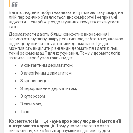
Багато людей в побуті називають чутливою таку шкіру, на
якій періодично з'являються дискомфортні і неприємні
відчуття — свербіж, роздратування, почуття стягнутості
та ін.
Дерматологи дають більш конкретне визначення і
називають чутливу шкіру реактивною, тобто таку, яка має
підвищену схильність до появи дерматитів. Це дає
можливість виділити різні види дерматитів і дати більш
точні рекомендації для їх усунення. Тому у дерматологів
чутлива шкіра буває таких видів:
З контактним дерматитом;
З алергічним дерматитом;
З кропивницею;
З пероральним дерматитом;
З куперозом;
З екземою;
Та ін.
Косметологія — це наука про красу людини і методи її
підтримки та корекції.
Тому у косметологів є своє
визначення, яке є більш зрозумілим і дає змогу для