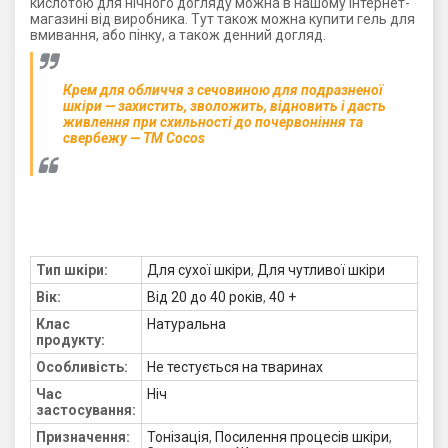
кислотою для нічного догляду можна в нашому інтернет-
магазині від виробника. Тут також можна купити гель для
вмивання, або пінку, а також денний догляд.
Крем для обличчя з сечовиною для подразненої
шкіри — захистить, зволожить, відновить і дасть
живлення при схильності до почервоніння та
свербежу — ТМ Cocos
Тип шкіри:
Для сухої шкіри
,
Для чутливої ​​шкіри
Вік:
Від 20 до 40 років
,
40 +
Клас
Натуральна
продукту:
Особливість:
Не тестується на тваринах
Час
Ніч
застосування:
Призначення:
Тонізація
,
Посилення процесів шкіри
,