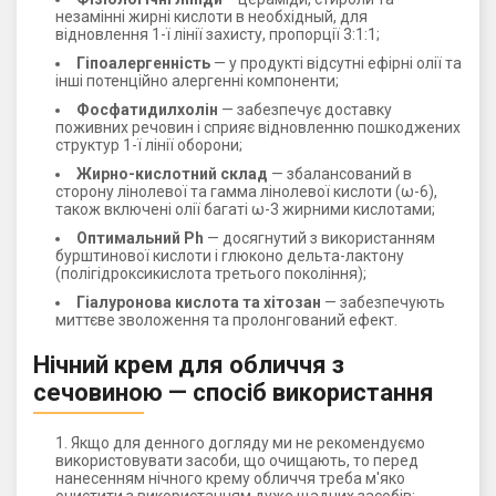
незамінні жирні кислоти в необхідный, для
відновлення 1-ї лінії захисту, пропорції 3:1:1;
Гіпоалергенність
— у продукті відсутні ефірні олії та
інші потенційно алергенні компоненти;
Фосфатидилхолін
— забезпечує доставку
поживних речовин і сприяє відновленню пошкоджених
структур 1-ї лінії оборони;
Жирно-кислотний склад
— збалансований в
сторону лінолевої та гамма лінолевої кислоти (ω-6),
також включені олії багаті ω-3 жирними кислотами;
Оптимальний Рh
— досягнутий з використанням
бурштинової кислоти і глюконо дельта-лактону
(полігідроксикислота третього покоління);
Гіалуронова кислота та хітозан
— забезпечують
миттєве зволоження та пролонгований ефект.
Нічний крем для обличчя з
сечовиною — спосіб використання
Якщо для денного догляду ми не рекомендуємо
використовувати засоби, що очищають, то перед
нанесенням нічного крему обличчя треба м'яко