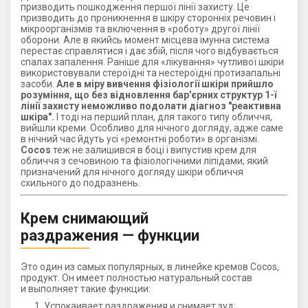
призводить пошкодження першої лінії захисту. Це
призводить до проникнення в шкіру сторонніх речовин і
мікроорганізмів та включення в «роботу» другої лінії
оборони. Але в якийсь момент місцева імунна система
перестає справлятися і дає збій, після чого відбувається
спалах запалення. Раніше для «лікування» чутливої ​​шкіри
використовували стероїдні та нестероїдні протизапальні
засоби.
Але в міру вивчення фізіології шкіри прийшло
розуміння, що без відновлення бар'єрних структур 1-ї
лінії захисту неможливо подолати діагноз "реактивна
шкіра".
І тоді на перший план, для такого типу обличчя,
вийшли креми. Особливо для нічного догляду, адже саме
в нічний час йдуть усі «ремонтні роботи» в організмі.
Cocos
теж не залишився в боці і випустив крем для
обличчя з сечовиною та фізіологічними ліпідами, який
призначений для нічного догляду шкіри обличчя
схильного до подразнень.
Крем снимающий
раздражения — функции
Это один из самых популярных, в линейке кремов Cocos,
продукт. Он имеет полностью натуральный состав
и выполняет такие функции:
Успокаивает раздражения и снимает зуд;