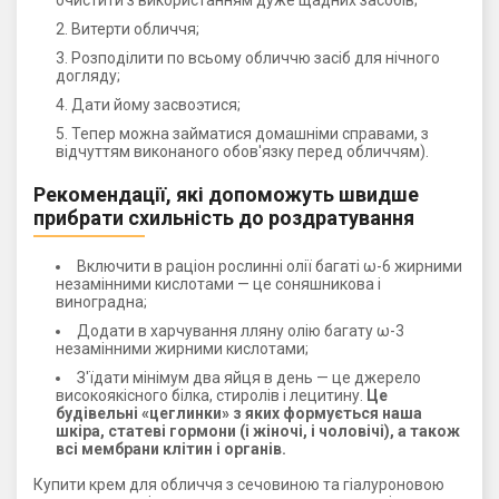
очистити з використанням дуже щадних засобів;
Витерти обличчя;
Розподілити по всьому обличчю засіб для нічного
догляду;
Дати йому засвоэтися;
Тепер можна займатися домашніми справами, з
відчуттям виконаного обов'язку перед обличчям).
Рекомендації, які допоможуть швидше
прибрати схильність до роздратування
Включити в раціон рослинні олії багаті ω-6 жирними
незамінними кислотами — це соняшникова і
виноградна;
Додати в харчування лляну олію багату ω-3
незамінними жирними кислотами;
З'їдати мінімум два яйця в день — це джерело
високоякісного білка, стиролів і лецитину.
Це
будівельні «цеглинки» з яких формується наша
шкіра, статеві гормони (і жіночі, і чоловічі), а також
всі мембрани клітин і органів.
Купити крем для обличчя з сечовиною та гіалуроновою