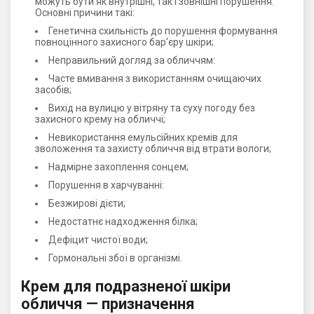
можуть бути як внутрішні, так і зовнішні порушення.
Основні причини такі:
Генетична схильність до порушення формування
повноцінного захисного бар'єру шкіри;
Неправильний догляд за обличчям:
Часте вмивання з використанням очищаючих
засобів;
Вихід на вулицю у вітряну та суху погоду без
захисного крему на обличчі;
Невикористання емульсійних кремів для
зволоження та захисту обличчя від втрати вологи;
Надмірне захоплення сонцем;
Порушення в харчуванні:
Безжирові дієти;
Недостатнє надходження білка;
Дефіцит чистої води;
Гормональні збої в організмі.
Крем для подразненої шкіри
обличчя — призначення