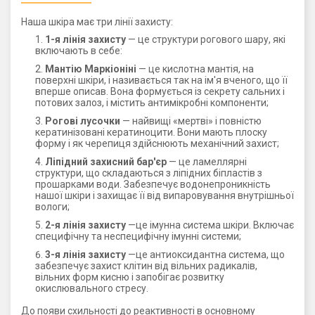
Наша шкіра має три лінії захисту:
1-я лінія захисту
— це структури рогового шару, які
включають в себе:
Мантію Маркіоніні
— це кислотна мантія, на
поверхні шкіри, і називається так на ім'я вченого, що її
вперше описав. Вона формується із секрету сальних і
потових залоз, і містить антимікробні компоненти;
Рогові лусочки
— найвищі «мертві» і повністю
кератинізовані кератиноцити. Вони мають плоску
форму і як черепиця здійснюють механічний захист;
Ліпідний захисний бар'єр
— це ламеллярні
структури, що складаються з ліпідних біпластів з
прошарками води. Забезпечує водонепроникність
нашої шкіри і захищає її від випаровування внутрішньої
вологи;
2-я лінія захисту
—це імунна система шкіри. Включає
специфічну та неспецифічну імунні системи;
3-я лінія захисту
—це антиоксидантна система, що
забезпечує захист клітин від вільних радикалів,
вільних форм кисню і запобігає розвитку
окислювального стресу.
До появи схильності до реактивності в основному