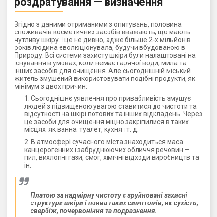
роздратування — визначення
Згідно з даними отриманими з опитувань, половина
споживачів косметичних засобів вважають, що мають
чутливу шкіру. І це не дивно, адже більше 2-х мільйонів
років людина еволюціонувала, будучи вбудованою в
Природу. Всі системи захисту шкіри були налаштовані на
існування в умовах, коли немає гарячої води, мила та
інших засобів для очищення. Але сьогоднішній міський
житель змушений використовувати подібні продукти, як
мінімум з двох причин:
Сьогоднішнє уявлення про привабливість змушує
людей з підвищеною увагою ставитися до чистоти та
відсутності на шкірі потових та інших відкладень. Через
це засоби для очищення міцно закріпилися в таких
місцях, як ванна, туалет, кухня і т. д.;
В атмосфері сучасного міста знаходиться маса
канцерогенних і забруднюючих обличчя речовин —
пил, вихлопні гази, смог, хімічні відходи виробництв та
ін.
Платою за надмірну чистоту є зруйновані захисні
структури шкіри і поява таких симптомів, як сухість,
свербіж, почервоніння та подразнення.