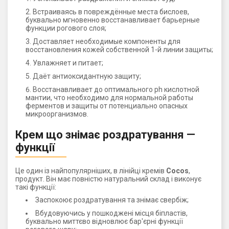
Встраиваясь в повреждённые места бислоев,
буквально мгновенно восстанавливает барьерные
функции рогового слоя;
Доставляет необходимые компоненты для
восстановления кожей собственной 1-й линии защиты;
Увлажняет и питает;
Даёт антиоксидантную защиту;
Восстанавливает до оптимального ph кислотной
мантии, что необходимо для нормальной работы
ферментов и защиты от потенциально опасных
микроорганизмов.
Крем що знімає роздратування —
функції
Це один із найпопулярніших, в лінійці кремів
Cocos
,
продукт. Він має повністю натуральний склад і виконує
такі функції:
Заспокоює роздратування та знімає свербіж;
Вбудовуючись у пошкоджені місця біпластів,
буквально миттєво відновлює бар'єрні функції