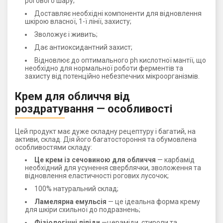
рогового шару;
Доставляє необхідні компоненти для відновлення
шкірою власної, 1-ї лінії, захисту;
Зволожує і живить;
Дає антиоксидантний захист;
Відновлює до оптимального ph кислотної мантії, що
необхідно для нормальної роботи ферментів та
захисту від потенційно небезпечних мікроорганізмів.
Крем для обличчя від
роздратування — особливості
Цей продукт має дуже складну рецептуру і багатий, на
активи, склад. Дія його багатостороння та обумовлена
особливостями складу:
Це крем із сечовиною для обличчя
— карбамід
необхідний для усунення сверблячки, зволоження та
відновлення еластичності рогових лусочок;
100% натуральний склад;
Ламелярна емульсія
— це ідеальна форма крему
для шкіри схильної до подразнень;
Фізіологічні ліпіди
—цераміди, стироли та