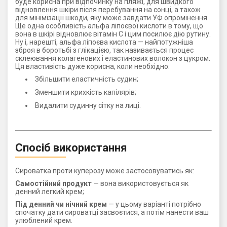
буде корисна при відпочинку на пляжі, для швидкого
відновлення шкіри після перебування на сонці, а також
для мінімізації шкоди, яку може завдати УФ опромінення.
Ще одна особливість альфа ліпоєвої кислоти в тому, що
вона в шкірі відновлює вітамін С і цим посилює дію рутину.
Ну і, нарешті, альфа ліпоєва кислота — найпотужніша
зброя в боротьбі з глікацією, так називається процес
склеювання колагенових і еластинових волокон з цукром.
Ця властивість дуже корисна, коли необхідно:
Збільшити еластичність судин;
Зменшити крихкість капілярів;
Видалити судинну сітку на лиці.
Спосіб використання
Сироватка проти куперозу може застосовуватись як:
Самостійний продукт
— вона використовується як
денний легкий крем;
Під денний чи нічний крем
— у цьому варіанті потрібно
спочатку дати сироватці засвоєтися, а потім нанести ваш
улюблений крем.