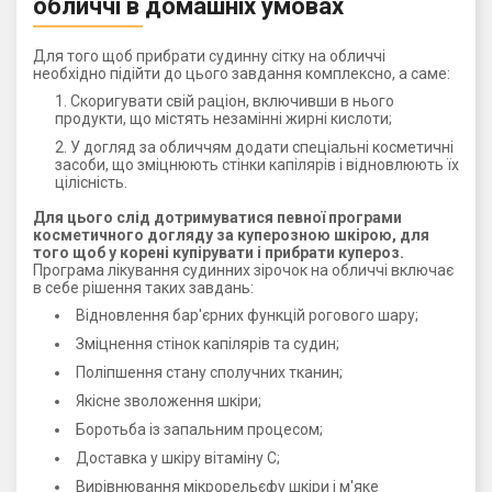
обличчі в домашніх умовах
Для того щоб прибрати судинну сітку на обличчі
необхідно підійти до цього завдання комплексно, а саме:
Скоригувати свій раціон, включивши в нього
продукти, що містять незамінні жирні кислоти;
У догляд за обличчям додати спеціальні косметичні
засоби, що зміцнюють стінки капілярів і відновлюють їх
цілісність.
Для цього слід дотримуватися певної програми
косметичного догляду за куперозною шкірою, для
того щоб у корені купірувати і прибрати купероз.
Програма лікування судинних зірочок на обличчі включає
в себе рішення таких завдань:
Відновлення бар'єрних функцій рогового шару;
Зміцнення стінок капілярів та судин;
Поліпшення стану сполучних тканин;
Якісне зволоження шкіри;
Боротьба із запальним процесом;
Доставка у шкіру вітаміну С;
Вирівнювання мікрорельєфу шкіри і м'яке