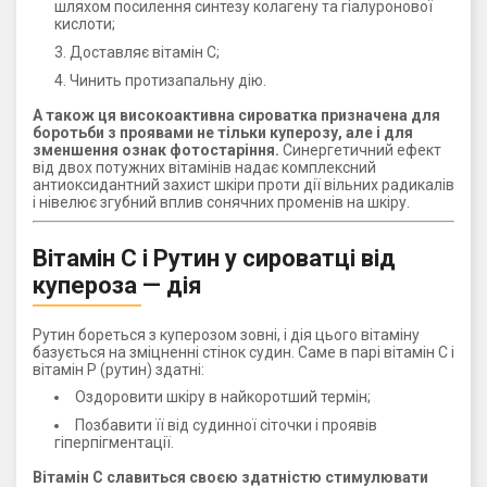
шляхом посилення синтезу колагену та гіалуронової
кислоти;
Доставляє вітамін С;
Чинить протизапальну дію.
А також ця високоактивна сироватка призначена для
боротьби з проявами не тільки куперозу, але і для
зменшення ознак фотостаріння.
Синергетичний ефект
від двох потужних вітамінів надає комплексний
антиоксидантний захист шкіри проти дії вільних радикалів
і нівелює згубний вплив сонячних променів на шкіру.
Вітамін С і Рутин у сироватці від
купероза — дія
Рутин бореться з куперозом зовні, і дія цього вітаміну
базується на зміцненні стінок судин. Саме в парі вітамін С і
вітамін Р (рутин) здатні:
Оздоровити шкіру в найкоротший термін;
Позбавити її від судинної сіточки і проявів
гіперпігментації.
Вітамін С славиться своєю здатністю стимулювати