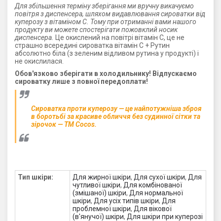
Для збільшення терміну зберігання ми вручну викачуємо
повітря з диспенсера, шляхом видавлювання сироватки від
куперозу з вітаміном С. Тому при отриманні вами нашого
продукту ви можете спостерігати пожовклий носик
диспенсера.
Це окислений на повітрі вітамін С, це не
страшно всередині сироватка вітамін С + Рутин
абсолютно біла (з зеленим відливом рутина у продукті) і
не окислилася.
Обов'язково зберігати в холодильнику! Відпускаємо
сироватку лише з повної передоплати!
Сироватка проти куперозу — це найпотужніша зброя
в боротьбі за красиве обличчя без судинної сітки та
зірочок — ТМ Cocos.
Тип шкіри:
Для жирної шкіри
,
Для сухої шкіри
,
Для
чутливої ​​шкіри
,
Для комбінованої
(змішаної) шкіри
,
Для нормальної
шкіри
,
Для усіх типів шкіри
,
Для
проблемної шкіри
,
Для вікової
(в'янучої) шкіри
,
Для шкіри при куперозі