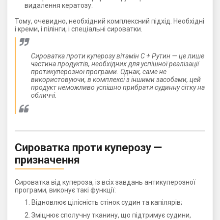
видалення кератозу.
Тому, очевидно, необхідний комплексний підхід. Необхідні
і креми, і пілінги, і спеціальні сироватки.
Сироватка проти куперозу вітамін С + Рутин — це лише
частина продуктів, необхідних для успішної реалізації
протикуперозної програми. Однак, саме не
використовуючи, в комплексі з іншими засобами, цей
продукт неможливо успішно прибрати судинну сітку на
обличчі.
Сироватка проти куперозу —
призначення
Сироватка від купероза, із всіх завдань антикуперозної
програми, виконує такі функції:
Відновлює цілісність стінок судин та капілярів;
Зміцнює сполучну тканину, що підтримує судини,