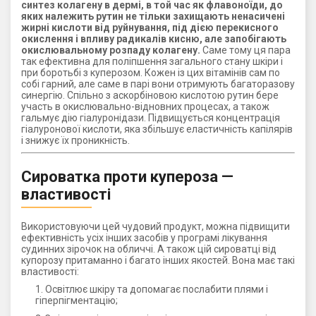
синтез колагену в дермі, в той час як флавоноїди, до
яких належить рутин не тільки захищають ненасичені
жирні кислоти від руйнування, під дією перекисного
окислення і впливу радикалів кисню, але запобігають
окислювальному розпаду колагену.
Саме тому ця пара
так ефективна для поліпшення загального стану шкіри і
при боротьбі з куперозом. Кожен із цих вітамінів сам по
собі гарний, але саме в парі вони отримують багаторазову
синергію. Спільно з аскорбіновою кислотою рутин бере
участь в окислювально-відновних процесах, а також
гальмує дію гіалуронідази. Підвищується концентрація
гіалуронової кислоти, яка збільшує еластичність капілярів
і знижує їх проникність.
Сироватка проти купероза —
властивості
Використовуючи цей чудовий продукт, можна підвищити
ефективність усіх інших засобів у програмі лікування
судинних зірочок на обличчі. А також цій сироватці від
купорозу притаманно і багато інших якостей. Вона має такі
властивості:
Освітлює шкіру та допомагає послабити плями і
гіперпігментацію;