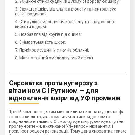
Зміцнює стінки судин і в цілому оздоровлює шкіру;
Захищає шкіру від ультрафіолету та нейтралізує
вільні радикали;
Стимулює вироблення колагену та гіалуронової
кислоти в дермі;
Позбавляє від кругів під очима;
Знімає тьмяність шкіри;
Прибирає судинну сітку на обличчі;
Має потужний омолоджуючий ефект.
Сироватка проти куперозу з
вітаміном С і Рутином — для
відновлення шкіри від УФ променів
Третій компонент, яким ми посилили сироватку, це альфа
ліпоєва кислота, яка є сильним антиоксидантом і в
поєднанні з вітаміном С омолоджує шкіру, знижує ступінь
прояву еритеми, викликаної УФ-випромінюванням, і
посилює процеси регенерації. Тому дана сироватка також